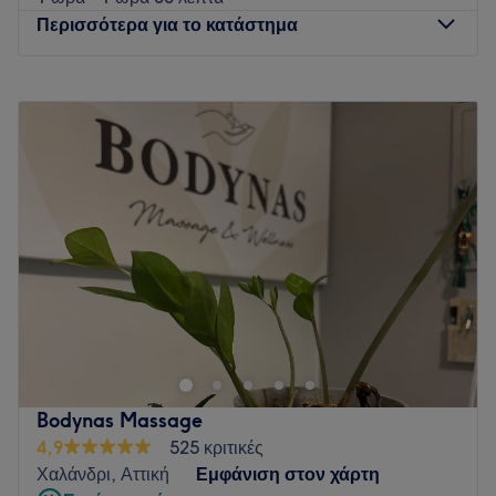
30 λεπτά - 1 ώρα 30 λεπτά
Antistress Massage 60'
από
€ 45
1 ώρα - 1 ώρα 30 λεπτά
Περισσότερα για το κατάστημα
Δευτέρα
13:00
–
22:00
Τρίτη
13:00
–
22:00
Τετάρτη
13:00
–
22:00
Πέμπτη
13:00
–
22:00
Παρασκευή
13:00
–
22:00
Σάββατο
13:00
–
22:00
Κυριακή
Κλειστό
Το Chill Massage στο Μαρούσι είναι ένας χώρος όπου
μπορείς να απολαύσεις στιγμές χαλάρωσης μέσα από
υπηρεσίες μασάζ. Το μασάζ γνωρίζει μια τεράστια άνθηση,
καθώς τα πολλαπλά οφέλη του αποκτούν σιγά σιγά την
απαραίτητη επιστημονική αναγνώριση. Πρόκειται για ένα