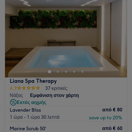
Go to venue
Δευτέρα
13:00
–
22:00
Τρίτη
13:00
–
22:00
Τετάρτη
12:00
–
22:00
Πέμπτη
13:00
–
22:00
Παρασκευή
13:00
–
22:00
Σάββατο
11:00
–
20:00
Κυριακή
Κλειστό
Το Massage Oclock στις Αχαρνές είναι ένας χώρος
ανανέωσης και αναγέννησης που προσφέρει πολυάριθμες
και αποτελεσματικές θεραπείες μασάζ. Είναι μια νέα
πρόταση χαλάρωσης σώματος και πνεύματος με
εξειδικευμένους θεραπευτές στη διάθεσή σου και με γνώσεις
Liana Spa Therapy
που προσφέρουν τα πιο άμεσα αποτελέσματα σε εσένα και
4,9
37 κριτικές
το σώμα σου. Αυτός ο χώρος χαλάρωσης και ευεξίας σε
Νάξος
Εμφάνιση στον χάρτη
εντυπωσιάζει από την πρώτη στιγμή μαζί με τις υψηλού
Εκτός αιχμής
επιπέδου υπηρεσίες του.
από
€ 80
Lavender Bliss