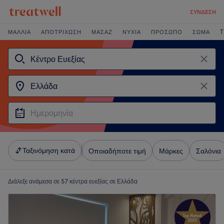
Treatwell
Use app
130K
ΣΎΝΔΕΣΗ
ΜΑΛΛΙΆ
ΑΠΟΤΡΊΧΩΣΗ
ΜΑΣΆΖ
ΝΎΧΙΑ
ΠΡΌΣΩΠΟ
ΣΏΜΑ
T
Ταξινόμηση κατά
Οποιαδήποτε τιμή
Μάρκες
Σαλόνια
Διάλεξε ανάμεσα σε 57
κέντρα ευεξίας σε Ελλάδα