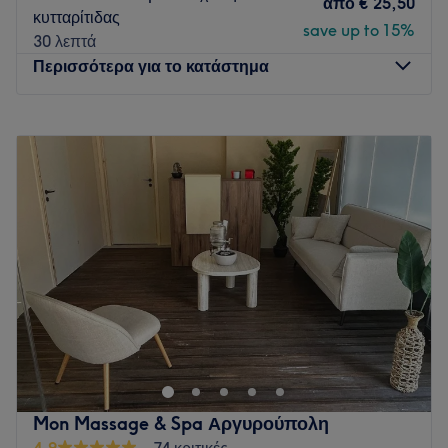
πλάτη ή πόδια
save up to 15%
30 λεπτά
Cellulite techniques /τεχνική
από
€ 25,50
κυτταρίτιδας
save up to 15%
30 λεπτά
Περισσότερα για το κατάστημα
Δευτέρα
Κλειστό
Τρίτη
12:00
–
21:00
Τετάρτη
12:00
–
21:00
Πέμπτη
12:00
–
21:00
Παρασκευή
12:00
–
21:00
Σάββατο
12:00
–
21:00
Κυριακή
12:00
–
20:00
Massage & Wellness Boutique είναι ένας ήσυχος, φιλόξενος
χώρος ευεξίας, δημιουργημένος για στιγμές χαλάρωσης και
προσωπικής φροντίδας. Κάθε συνεδρία σχεδιάζεται με