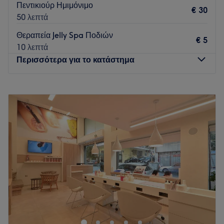
Πεντικιούρ Ημιμόνιμο
€ 30
50 λεπτά
Θεραπεία Jelly Spa Ποδιών
€ 5
10 λεπτά
Περισσότερα για το κατάστημα
Δευτέρα
10:00
–
18:00
Τρίτη
09:00
–
20:00
Τετάρτη
10:00
–
18:00
Πέμπτη
09:00
–
20:00
Παρασκευή
09:00
–
20:00
Σάββατο
09:00
–
20:00
Κυριακή
Κλειστό
Στην καρδιά της Αθήνας, στο πιο κεντρικό σημείο της
Ερμού, το NaiLuxury Beauty Lounge σας προσκαλεί να
ζήσετε μια εμπειρία πολυτελούς περιποίησης. Premium
υπηρεσίες μανικιούρ & πεντικιούρ, αποστειρωμένα εργαλεία