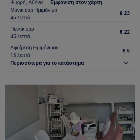
Ψυρρή, Αθήνα
Εμφάνιση στον χάρτη
Μανικιούρ Ημιμόνιμο
€ 23
45 λεπτά
Πεντικιούρ
€ 22
45 λεπτά
Αφαίρεση Ημιμόνιμου
€ 5
15 λεπτά
Περισσότερα για το κατάστημα
Δευτέρα
Κλειστό
Τρίτη
11:00
–
20:00
Τετάρτη
11:00
–
17:00
Πέμπτη
11:00
–
20:00
Παρασκευή
11:00
–
20:00
Σάββατο
10:00
–
17:00
Κυριακή
Κλειστό