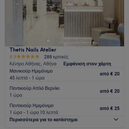
Κυριακή
Κλειστό
Το Mani d' Arte - Nail Concept βρίσκεται στο κέντρο της
Αθήνας και προσφέρει υπηρεσίες μανικιούρ, πεντικιούρ και
τεχνητών νυχιών!
Go to venue
Thetis Nails Atelier
4,9
288 κριτικές
Κέντρο Αθήνας, Αθήνα
Εμφάνιση στον χάρτη
Μανικιούρ Ημιμόνιμο
από
€ 20
45 λεπτά - 1 ώρα
Πεντικιούρ Απλό Βερνίκι
από
€ 20
1 ώρα
Πεντικιούρ Ημιμόνιμο
από
€ 25
1 ώρα - 1 ώρα 10 λεπτά
Περισσότερα για το κατάστημα