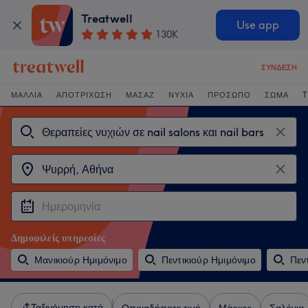
Treatwell
Use app
130K
ΣΎΝΔΕΣΗ
ΜΑΛΛΙΆ
ΑΠΟΤΡΊΧΩΣΗ
ΜΑΣΆΖ
ΝΎΧΙΑ
ΠΡΌΣΩΠΟ
ΣΏΜΑ
T
Δημοφιλείς υπηρεσίες
Μανικιούρ Ημιμόνιμο
Πεντικιούρ Ημιμόνιμο
Πεν
Ταξινόμηση κατά