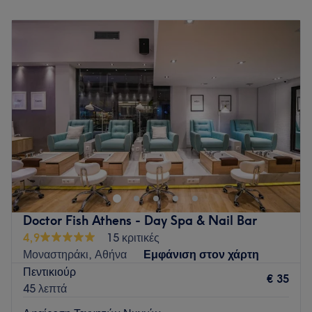
Δευτέρα
Κλειστό
Τρίτη
11:00
–
21:00
Τετάρτη
11:00
–
21:00
Πέμπτη
11:00
–
21:00
Παρασκευή
11:00
–
21:00
Σάββατο
11:00
–
19:00
Κυριακή
Κλειστό
Το WOW the beauty project βρίσκεται στο κέντρο της
Αθήνας στο όμορφο Θησείο και προσφέρει μια μεγάλη γκάμα
υπηρεσιών ομορφιάς. Θα βρείτε διάφορα πακέτα ομορφιάς
με συνδιασμό την ποιότητα. Η προτεραιότητα μας να
παρέχουμε τις κατάλληλες συνθήκες όπως την
Doctor Fish Athens - Day Spa & Nail Bar
αποστείρωση των εργαλείων για την ασφάλεια του κάθε
4,9
15 κριτικές
πελάτη. Παρέχουμε ένα ζεστό χώρο για να απολαύσετε τις
Μοναστηράκι, Αθήνα
Εμφάνιση στον χάρτη
υπηρεσίες μας. Σας περιμένουμε!
Πεντικιούρ
€ 35
Go to venue
45 λεπτά