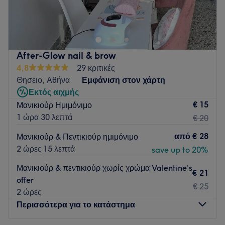
Το Bowie Ψυρρή είναι ένας funky, χαρούμενος και φρέσκος
χώρος που προσφέρει υπηρεσίες περιποίησης άκρων στην
καρδιά της Αθήνας.
Συγκοινωνία:
After-Glow nail & brow
Το κατάστημα βρίσκεται σε απόσταση δύο λεπτών με τα
4,8
29 κριτικές
πόδια από τη στάση του μετρό και του ΗΣΑΠ
Θησειο, Αθήνα
Εμφάνιση στον χάρτη
«Μοναστηράκι».
Εκτός αιχμής
Η ομάδα:
€ 15
Μανικιούρ Ημιμόνιμο
Το Bowie Ψυρρή διαθέτει μια μικρή ομάδα επαγγελματιών
1 ώρα 30 λεπτά
€ 20
που φροντίζουν τους πελάτες με μεγάλη προσοχή και
από
€ 28
Μανικιούρ & Πεντικιούρ ημιμόνιμο
επαγγελματισμό.
2 ώρες 15 λεπτά
save up to 20%
Τι μας αρέσει:
Μανικιούρ & πεντικιούρ χωρίς χρώμα Valentine's
Περιβάλλον: Μοντέρνο, φιλικό.
€ 21
offer
Ειδικεύονται σε: Μανικιούρ, πεντικιούρ.
€ 25
2 ώρες
Go to venue
Περισσότερα για το κατάστημα