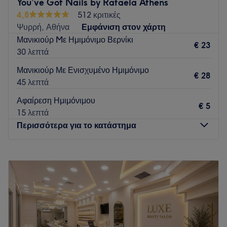
You’ve Got Nails by Rafaela Athens
4,8
512 κριτικές
Ψυρρή, Αθήνα
Εμφάνιση στον χάρτη
Μανικιούρ Mε Ημιμόνιμο Βερνίκι
€ 23
30 λεπτά
Μανικιούρ Με Ενισχυμένο Ημιμόνιμο
€ 28
45 λεπτά
Αφαίρεση Ημιμόνιμου
€ 5
15 λεπτά
Περισσότερα για το κατάστημα
Δευτέρα
Κλειστό
Τρίτη
09:00
–
21:00
Τετάρτη
09:00
–
21:00
Πέμπτη
09:00
–
21:00
Παρασκευή
09:00
–
21:00
Σάββατο
09:00
–
18:00
Κυριακή
Κλειστό