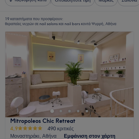
Οποιαδήποτε τιμή
Μάρκες
Σαλόνια
19 καταστήματα που προσφέρουν:
θεραπείες νυχιών σε nail salons και nail bars κοντά Ψυρρή, Αθήνα
Mitropoleos Chic Retreat
4,9
490 κριτικές
Μοναστηράκι, Αθήνα
Εμφάνιση στον χάρτη