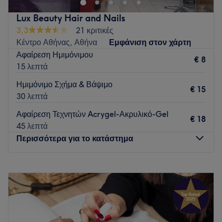
Go to venue
Lux Beauty Hair and Nails
3,3
21 κριτικές
Κέντρο Αθήνας, Αθήνα
Εμφάνιση στον χάρτη
Αφαίρεση Ημιμόνιμου
€ 8
15 λεπτά
Ημιμόνιμο Σχήμα & Βάψιμο
€ 15
30 λεπτά
Αφαίρεση Τεχνητών Acrygel-Ακρυλικό-Gel
€ 18
45 λεπτά
Περισσότερα για το κατάστημα
Δευτέρα
08:00
–
20:00
Τρίτη
08:00
–
20:00
Τετάρτη
08:00
–
20:00
Πέμπτη
08:00
–
20:00
Παρασκευή
08:00
–
20:00