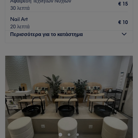
Αφαίρεση Τεχνητών Νυχιών
€ 15
30 λεπτά
Nail Art
€ 10
20 λεπτά
Περισσότερα για το κατάστημα
Δευτέρα
10:30
–
20:30
Τρίτη
10:30
–
20:30
Τετάρτη
10:30
–
20:30
Πέμπτη
10:30
–
20:30
Παρασκευή
10:30
–
20:30
Σάββατο
10:30
–
20:30
Κυριακή
10:30
–
20:30
Για πάνω από 13 χρόνια προσφέρουμε μια μοναδική
εμπειρία ευεξίας που συνδυάζει fish spa, επαγγελματικό
μανικιούρ - πεντικιούρ και υψηλής ποιότητας υπηρεσίες
ομορφιάς. Ο ζεστός, καθαρός και μοντέρνος χώρος μας -