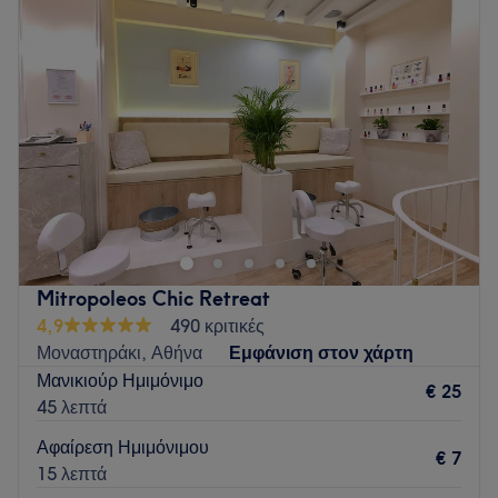
Τετάρτη
09:00
–
20:00
Πέμπτη
09:00
–
20:00
Παρασκευή
09:00
–
20:00
Σάββατο
09:00
–
20:00
Κυριακή
Κλειστό
Go to venue
Mitropoleos Chic Retreat
4,9
490 κριτικές
Μοναστηράκι, Αθήνα
Εμφάνιση στον χάρτη
Μανικιούρ Ημιμόνιμο
€ 25
45 λεπτά
Αφαίρεση Ημιμόνιμου
€ 7
15 λεπτά