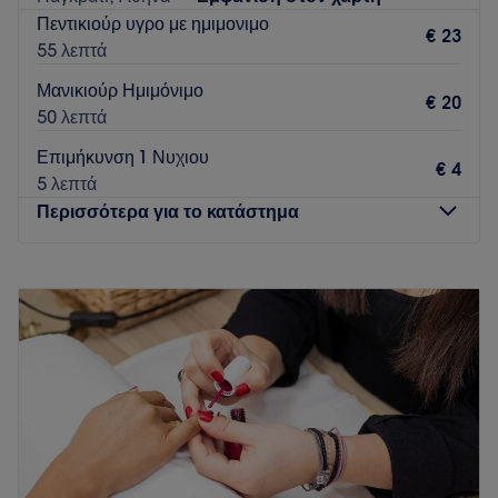
to intricate nail art and specialized treatments. Book your
Πεντικιούρ υγρο με ημιμονιμο
appointment today and let us welcome you soon.
€ 23
55 λεπτά
Go to venue
Μανικιούρ Ημιμόνιμο
€ 20
50 λεπτά
Επιμήκυνση 1 Νυχιου
€ 4
5 λεπτά
Περισσότερα για το κατάστημα
Δευτέρα
12:00
–
21:00
Τρίτη
10:00
–
18:00
Τετάρτη
12:00
–
21:00
Πέμπτη
10:00
–
21:00
Παρασκευή
10:00
–
21:00
Σάββατο
10:00
–
18:00
Κυριακή
Κλειστό
To eS Latina βρίσκεται στο κέντρο του παγκρατίου κοντα σε