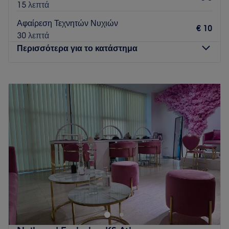
15 λεπτά
Αφαίρεση Τεχνητών Νυχιών
€ 10
30 λεπτά
Περισσότερα για το κατάστημα
Δευτέρα
Κλειστό
Τρίτη
09:00
–
21:00
Τετάρτη
09:00
–
15:00
Πέμπτη
09:00
–
21:00
Παρασκευή
09:00
–
18:00
Σάββατο
09:00
–
15:00
Κυριακή
Κλειστό
Είμαστε μια ομάδα εκλεκτικών, επαγγελματικών, κομμωτών
μαλλιών στη περιοχή των Σεπολίων που θα σας βοηθήσουν
να ερωτευτείτε ξανά τα μαλλιά σας. Κάθε στυλίστας φέρνει
κάτι μοναδικό και αγαπάμε να μοιραζόμαστε το πάθος μας
για τα μαλλιά με τους πελάτες μας. Το κομμωτήριo POLITIS