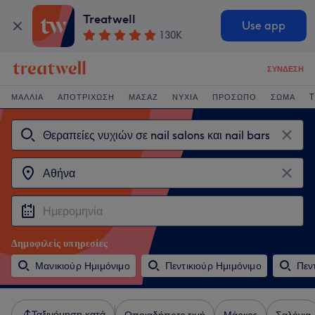
Treatwell
Use app
130K
ΣΎΝΔΕΣΗ
ΜΑΛΛΙΆ
ΑΠΟΤΡΊΧΩΣΗ
ΜΑΣΆΖ
ΝΎΧΙΑ
ΠΡΌΣΩΠΟ
ΣΏΜΑ
T
Δημοφιλείς υπηρεσίες
Μανικιούρ Ημιμόνιμο
Πεντικιούρ Ημιμόνιμο
Πεν
Ταξινόμηση κατά