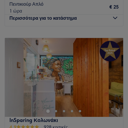
Πεντικιούρ Απλό
€ 25
1 ώρα
Περισσότερα για το κατάστημα
Δευτέρα
09:00
–
20:00
Τρίτη
09:00
–
20:00
Τετάρτη
09:00
–
20:00
Πέμπτη
09:00
–
20:00
Παρασκευή
09:00
–
20:00
Σάββατο
09:00
–
18:00
Κυριακή
Κλειστό
Πολλές φορές φροντίζεις για όλους τους άλλους και ξεχνάς
τον ίδιο σου τον εαυτό. Το Mitropoleos Nails & Beauty στο
Σύνταγμα είναι το κατάλληλο κατάστημα για να σου θυμίσει
την έννοια της αυτοφροντίδας και της ανανέωσης.
Ειδικεύονται σε μανικιούρ και πεντικιούρ, ενώ μπορείς
InSparing Κολωνάκι
επίσης να απολαύσεις υπηρεσίες αποτρίχωσης προσώπου
4,9
928 κριτικές