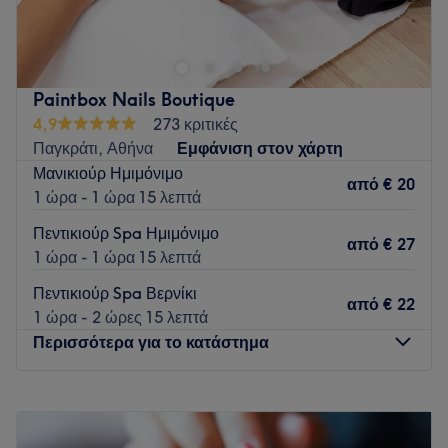
συγκοινωνία και σας προσφέρει υπηρεσίες απο έμπειρο
χέρι.
Go to venue
Paintbox Nails Boutique
4,9
273 κριτικές
Παγκράτι, Αθήνα
Εμφάνιση στον χάρτη
Μανικιούρ Ημιμόνιμο
από
€ 20
1 ώρα - 1 ώρα 15 λεπτά
Πεντικιούρ Spa Ημιμόνιμο
από
€ 27
1 ώρα - 1 ώρα 15 λεπτά
Πεντικιούρ Spa Βερνίκι
από
€ 22
1 ώρα - 2 ώρες 15 λεπτά
Περισσότερα για το κατάστημα
Δευτέρα
10:00
–
18:00
Τρίτη
10:00
–
21:00
Τετάρτη
10:00
–
18:00