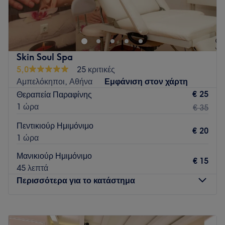
H περιποίηση χεριών και ποδιών αξίζει την ίδια φροντίδα και
τον ίδιο επαγγελματισμό. Στη Νέα Χαλκηδόνα,
δημιουργήσαμε έναν χώρο όπου το μανικιούρ, το πεντικιούρ
και η ποδολογική φροντίδα συνυπάρχουν με σεβασμό στην
υγεία του νυχιού και του δέρματος.
Skin Soul Spa
Go to venue
5,0
25 κριτικές
Αμπελόκηποι, Αθήνα
Εμφάνιση στον χάρτη
€ 25
Θεραπεία Παραφίνης
1 ώρα
€ 35
Πεντικιούρ Ημιμόνιμο
€ 20
1 ώρα
Μανικιούρ Ημιμόνιμο
€ 15
45 λεπτά
Περισσότερα για το κατάστημα
Δευτέρα
09:00
–
20:00
Τρίτη
09:00
–
20:00