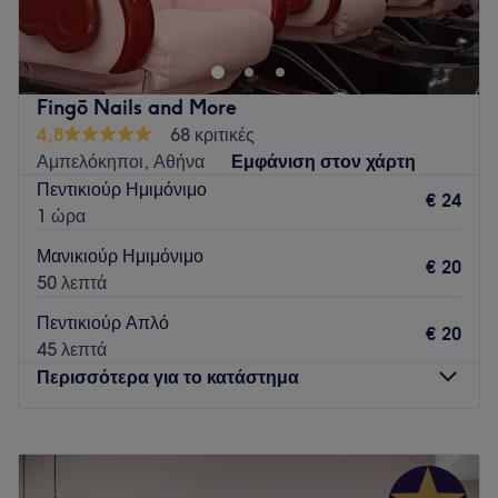
Παγκρατίου και παρέχει υπηρεσίες μανικιούρ , πεντικιουρ
που μπορειτε να απολαύσετε σε συνδυασμό με ένα καφέ το
πρωί και ένα δροσερό κοκτέιλ το απόγευμα
Go to venue
Fingō Nails and More
4,8
68 κριτικές
Αμπελόκηποι, Αθήνα
Εμφάνιση στον χάρτη
Πεντικιούρ Ημιμόνιμο
€ 24
1 ώρα
Μανικιούρ Ημιμόνιμο
€ 20
50 λεπτά
Πεντικιούρ Απλό
€ 20
45 λεπτά
Περισσότερα για το κατάστημα
Δευτέρα
Κλειστό
Τρίτη
10:00
–
20:00
Τετάρτη
10:00
–
16:00