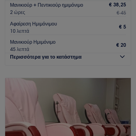
€ 38,25
Μανικιούρ + Πεντικιούρ ημιμόνιμο
2 ώρες
€ 45
Αφαίρεση Ημιμόνιμου
€ 5
10 λεπτά
Μανικιούρ Ημιμόνιμο
€ 20
45 λεπτά
Περισσότερα για το κατάστημα
Δευτέρα
09:00
–
19:00
Τρίτη
09:00
–
23:00
Τετάρτη
09:00
–
23:00
Πέμπτη
09:00
–
23:00
Παρασκευή
09:00
–
23:00
Σάββατο
09:00
–
23:00
Κυριακή
10:00
–
19:00
Το Espresso Nails βρίσκεται στον πιο κεντρικό δρόμο του