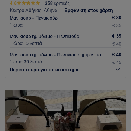
4,8
358 κριτικές
ένας ασφαλής και περιεκτικός χώρο για όλους, γιατι η
Κέντρο Αθήνας, Αθήνα
Εμφάνιση στον χάρτη
ομορφιά ανήκει σε όλους.
€ 30
Μανικιούρ - Πεντικιούρ
Go to venue
1 ώρα
€ 35
€ 35
Μανικιούρ ημιμόνιμο - Πεντικιούρ
1 ώρα 15 λεπτά
€ 40
€ 40
Μανικιούρ ημιμόνιμο - Πεντικιούρ ημιμόνιμο
1 ώρα 30 λεπτά
€ 45
Περισσότερα για το κατάστημα
Δευτέρα
09:00
–
17:00
Τρίτη
09:00
–
20:00
Τετάρτη
09:00
–
17:00
Πέμπτη
09:00
–
20:00
Παρασκευή
09:00
–
20:00
Σάββατο
Κλειστό
Κυριακή
Κλειστό