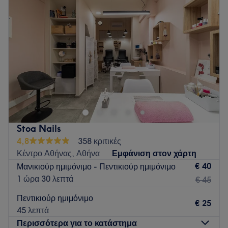
Go to venue
Πέμπτη
10:00
–
20:00
Παρασκευή
10:00
–
20:00
Σάββατο
09:00
–
17:00
Κυριακή
Κλειστό
Το SOHO Nails Exarchia είναι η δική σου όαση στα
Εξάρχεια. Με έμφαση στη λεπτομέρεια, την υγιεινή και την
αισθητική, προσφέρουμε μανικιούρ και πεντικιούρ που
συνδυάζουν φροντίδα και στυλ. Από κλασικά looks μέχρι
μοντέρνα art σχέδια - κάθε επίσκεψη είναι μια εμπειρία
Stoa Nails
χαλάρωσης και αυτοπεποίθησης.
4,8
358 κριτικές
Go to venue
Κέντρο Αθήνας, Αθήνα
Εμφάνιση στον χάρτη
€ 40
Μανικιούρ ημιμόνιμο - Πεντικιούρ ημιμόνιμο
1 ώρα 30 λεπτά
€ 45
Πεντικιούρ ημιμόνιμο
€ 25
45 λεπτά
Περισσότερα για το κατάστημα