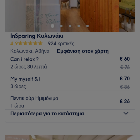
Το Nail Stories είναι ένα σύγχρονο σαλόνι ονυχοπλαστικής
με εξειδίκευση στην επαγγελματική περιποίηση των άκρων.
Ο χώρος συνδυάζει κομψές ροζ αποχρώσεις, πολυτελείς
σμαραγδί βελούδινες πολυθρόνες και χρυσές λεπτομέρειες,
δημιουργώντας ένα απόλυτα μοντέρνο και χαλαρωτικό
InSparing Κολωνάκι
περιβάλλον. Διαθέτοντας ειδικά διαμορφωμένους σταθμούς
4,9
924 κριτικές
για μανικιούρ και πεντικιούρ, αποτελεί τον ιδανικό
Κολωνάκι, Αθήνα
Εμφάνιση στον χάρτη
προορισμό για μοναδικό nail art και ολοκληρωμένη
€ 60
Can i relax ?
φροντίδα νυχιών.
2 ώρες 30 λεπτά
€ 76
Go to venue
€ 70
My myself & I
3 ώρες
€ 86
Πεντικιούρ Ημιμόνιμο
€ 26
1 ώρα
Περισσότερα για το κατάστημα
Δευτέρα
10:00
–
18:00
Τρίτη
09:00
–
21:00