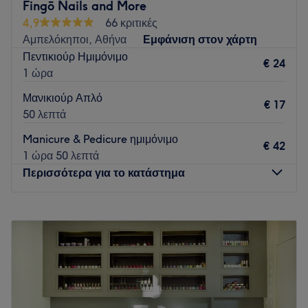
Go to venue
Fingō Nails and More
4,9
66 κριτικές
Αμπελόκηποι, Αθήνα
Εμφάνιση στον χάρτη
Πεντικιούρ Ημιμόνιμο
€ 24
1 ώρα
Μανικιούρ Απλό
€ 17
50 λεπτά
Manicure & Pedicure ημιμόνιμο
€ 42
1 ώρα 50 λεπτά
Περισσότερα για το κατάστημα
Δευτέρα
Κλειστό
Τρίτη
10:00
–
20:00
Τετάρτη
10:00
–
16:00
Πέμπτη
10:00
–
20:00
Παρασκευή
10:00
–
20:00
Σάββατο
10:00
–
15:00