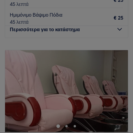
€ 25
45 λεπτά
Ημιμόνιμο Βάψιμο Πόδια
€ 25
45 λεπτά
Περισσότερα για το κατάστημα
Δευτέρα
09:00
–
19:00
Τρίτη
09:00
–
23:00
Τετάρτη
09:00
–
23:00
Πέμπτη
09:00
–
23:00
Παρασκευή
09:00
–
23:00
Σάββατο
09:00
–
23:00
Κυριακή
10:00
–
19:00
Το Espresso Nails βρίσκεται στον πιο κεντρικό δρόμο του
Παγκρατίου και παρέχει υπηρεσίες μανικιούρ , πεντικιουρ
που μπορειτε να απολαύσετε σε συνδυασμό με ένα καφέ το
πρωί και ένα δροσερό κοκτέιλ το απόγευμα