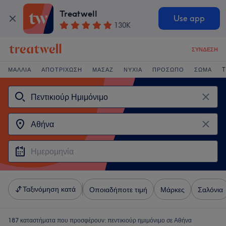
Treatwell
Use app
130K
ΣΎΝΔΕΣΗ
ΜΑΛΛΙΆ
ΑΠΟΤΡΊΧΩΣΗ
ΜΑΣΆΖ
ΝΎΧΙΑ
ΠΡΌΣΩΠΟ
ΣΏΜΑ
T
Ταξινόμηση κατά
Οποιαδήποτε τιμή
Μάρκες
Σαλόνια
187 καταστήματα που προσφέρουν:
πεντικιούρ ημιμόνιμο σε Αθήνα