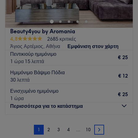
όπου η ομορφιά δεν έχει σύνορα. Είμαστε περήφανοι που
προσφέρουμε μια ποικίλη γκάμα υπηρεσιών για κάθε άτομο,
ανεξάρτητα από φύλο, ταυτότητα ή έκφραση. Παρέχουμε
εξατομικευμένη εξυπηρέτηση για να σας βοηθήσουμε να
Beauty4you by Aromania
νιώσετε στην καλύτερή σας version. Το κατάστημά μας είναι
4,8
2685 κριτικές
ένας ασφαλής και περιεκτικός χώρο για όλους, γιατι η
Άγιος Αρτέμιος, Αθήνα
Εμφάνιση στον χάρτη
ομορφιά ανήκει σε όλους.
Πεντικιούρ ημιμόνιμο
€ 25
Go to venue
1 ώρα 15 λεπτά
Ημιμόνιμο Βάψιμο Πόδια
€ 12
30 λεπτά
Ενισχυμένο ημιμόνιμο
€ 25
1 ώρα
Περισσότερα για το κατάστημα
Δευτέρα
11:00
–
19:00
1
2
3
4
…
10
Τρίτη
11:00
–
19:00
2