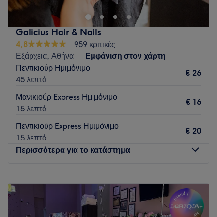
Galicius Hair & Nails
4,8
959 κριτικές
Εξάρχεια, Αθήνα
Εμφάνιση στον χάρτη
Πεντικιούρ Ημιμόνιμο
€ 26
45 λεπτά
Μανικιούρ Express Hμιμόνιμο
€ 16
15 λεπτά
Πεντικιούρ Express Ημιμόνιμο
€ 20
15 λεπτά
Περισσότερα για το κατάστημα
Δευτέρα
Κλειστό
Τρίτη
09:00
–
21:00
Τετάρτη
09:00
–
21:00
Πέμπτη
09:00
–
21:00