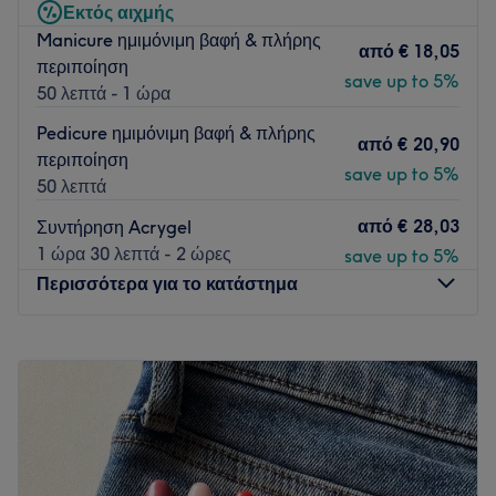
Εκτός αιχμής
Το κατάστημα είναι προσβάσιμο με το μετρό στη στάση
Manicure ημιμόνιμη βαφή & πλήρης
"Πανόρμου" και με λεωφορεία.
από
€ 18,05
περιποίηση
Η ομάδα
:
save up to 5%
50 λεπτά - 1 ώρα
Η ομάδα δημιουργεί λαμβάνοντας υπόψιν το στυλ και τις
Pedicure ημιμόνιμη βαφή & πλήρης
ανάγκες του κάθε πελάτη.
από
€ 20,90
περιποίηση
save up to 5%
Τι μας αρέσει:
50 λεπτά
Περιβάλλον: Φιλόξενο, χαλαρωτικό.
από
€ 28,03
Συντήρηση Acrygel
Ειδικεύονται σε: Κομμωτική, μανικιούρ, πεντικιούρ.
1 ώρα 30 λεπτά - 2 ώρες
save up to 5%
Προϊόντα: Gellie, Kyana, L'Oréal, Mixcoco, Olaplex, Orly,
Περισσότερα για το κατάστημα
Paul Mitchell, Schwarzkopf, Wella.
Go to venue
Δευτέρα
Κλειστό
Τρίτη
09:00
–
21:00
Τετάρτη
09:00
–
21:00
Πέμπτη
09:00
–
21:00
Παρασκευή
09:00
–
21:00
Σάββατο
09:00
–
17:00