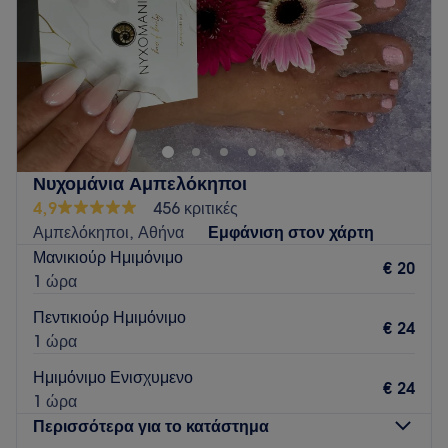
Σάββατο
09:00
–
18:00
Κυριακή
Κλειστό
Nail store
Go to venue
Νυχομάνια Αμπελόκηποι
4,9
456 κριτικές
Αμπελόκηποι, Αθήνα
Εμφάνιση στον χάρτη
Μανικιούρ Ημιμόνιμο
€ 20
1 ώρα
Πεντικιούρ Ημιμόνιμο
€ 24
1 ώρα
Ημιμόνιμο Ενισχυμενο
€ 24
1 ώρα
Περισσότερα για το κατάστημα