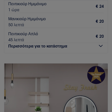
Πεντικιούρ Ημιμόνιμο
€ 24
1 ώρα
Μανικιούρ Ημιμόνιμο
€ 20
50 λεπτά
Πεντικιούρ Απλό
€ 20
45 λεπτά
Περισσότερα για το κατάστημα
Δευτέρα
Κλειστό
Τρίτη
10:00
–
20:00
Τετάρτη
10:00
–
16:00
Πέμπτη
10:00
–
20:00
Παρασκευή
10:00
–
20:00
Σάββατο
10:00
–
15:00
Κυριακή
Κλειστό
Στο χώρο μας, στην Πανόρμου, η περιποίηση άκρων