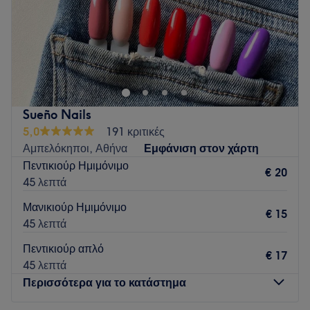
Κυριακή
Κλειστό
Στο κατάστημα της Nails 4 You στους Αμπελόκηπους
παρέχονται υπηρεσίες απλού και ημιμόνιμου μανικιούρ και
πεντικιούρ, τεχνητών νυχιών (με ακρυλικό, gel ή acrygel),
θεραπευτικό πεντικιούρ, αλλά και υπηρεσίες αποτρίχωσης
σε σώμα και πρόσωπο.
Sueño Nails
Go to venue
5,0
191 κριτικές
Αμπελόκηποι, Αθήνα
Εμφάνιση στον χάρτη
Πεντικιούρ Ημιμόνιμο
€ 20
45 λεπτά
Μανικιούρ Ημιμόνιμο
€ 15
45 λεπτά
Πεντικιούρ απλό
€ 17
45 λεπτά
Περισσότερα για το κατάστημα