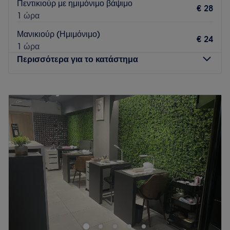
Πεντικιούρ με ημιμόνιμο βάψιμο
€ 28
1 ώρα
Μανικιούρ (Ημιμόνιμο)
€ 24
1 ώρα
Περισσότερα για το κατάστημα
Δευτέρα
10:00
–
20:00
Τρίτη
10:00
–
20:00
Τετάρτη
10:00
–
20:00
Πέμπτη
10:00
–
20:00
Παρασκευή
10:00
–
20:00
Σάββατο
10:00
–
16:00
Κυριακή
Κλειστό
Το Blue Butterfly Nail Salon είναι κάτι παραπάνω από ένα
απλό nail salon - είναι ένα μικρό κρυμμένο διαμάντι στην
καρδιά του κέντρου της Αθήνας. Σε μια πόλη όπου τα nail
bars ανοίγουν και κλείνουν διαρκώς, ο δικός μας μικρός