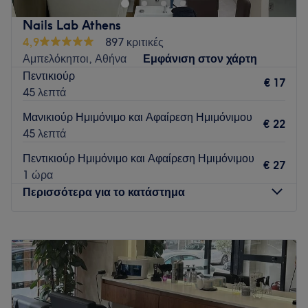
Nails Lab Athens
4,9
897 κριτικές
Αμπελόκηποι, Αθήνα
Εμφάνιση στον χάρτη
Πεντικιούρ
€ 17
45 λεπτά
Μανικιούρ Ημιμόνιμο και Αφαίρεση Ημιμόνιμου
€ 22
45 λεπτά
Πεντικιούρ Ημιμόνιμο και Αφαίρεση Ημιμόνιμου
€ 27
1 ώρα
Περισσότερα για το κατάστημα
Δευτέρα
Κλειστό
Τρίτη
09:00
–
20:00
Τετάρτη
09:00
–
20:00
Πέμπτη
09:00
–
20:00
Παρασκευή
09:00
–
20:00