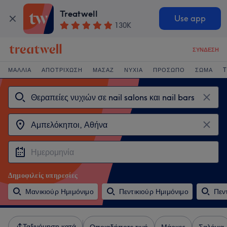
Treatwell
Use app
130K
ΣΎΝΔΕΣΗ
ΜΑΛΛΙΆ
ΑΠΟΤΡΊΧΩΣΗ
ΜΑΣΆΖ
ΝΎΧΙΑ
ΠΡΌΣΩΠΟ
ΣΏΜΑ
T
Δημοφιλείς υπηρεσίες
Μανικιούρ Ημιμόνιμο
Πεντικιούρ Ημιμόνιμο
Πεν
Ταξινόμηση κατά