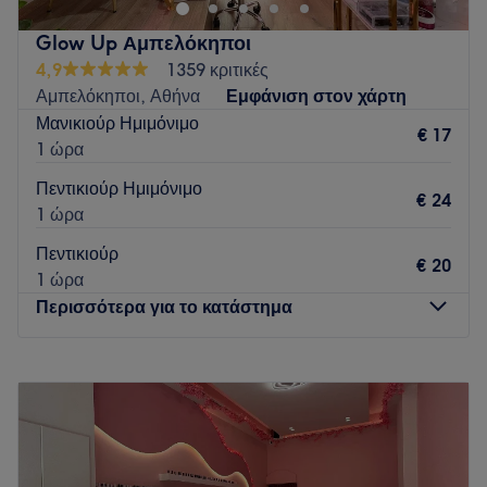
Glow Up Αμπελόκηποι
4,9
1359 κριτικές
Αμπελόκηποι, Αθήνα
Εμφάνιση στον χάρτη
Μανικιούρ Ημιμόνιμο
€ 17
1 ώρα
Πεντικιούρ Ημιμόνιμο
€ 24
1 ώρα
Πεντικιούρ
€ 20
1 ώρα
Περισσότερα για το κατάστημα
Δευτέρα
10:00
–
20:00
Τρίτη
10:00
–
20:00
Τετάρτη
10:00
–
20:00
Πέμπτη
10:00
–
20:00
Παρασκευή
10:00
–
20:00