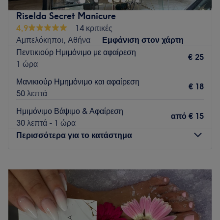
Riselda Secret Manicure
4,9
14 κριτικές
Αμπελόκηποι, Αθήνα
Εμφάνιση στον χάρτη
Πεντικιούρ Ημιμόνιμο με αφαίρεση
€ 25
1 ώρα
Μανικιούρ Ημημόνιμο και αφαίρεση
€ 18
50 λεπτά
Ημιμόνιμο Βάψιμο & Αφαίρεση
από
€ 15
30 λεπτά - 1 ώρα
Περισσότερα για το κατάστημα
Δευτέρα
09:00
–
18:00
Τρίτη
09:00
–
21:00
Τετάρτη
09:00
–
18:00
Πέμπτη
09:00
–
21:00
Παρασκευή
09:00
–
21:00