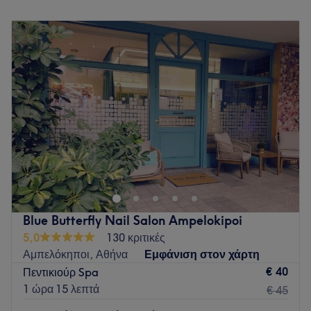
Δευτέρα
13:00
–
21:00
Τρίτη
10:00
–
21:00
Τετάρτη
11:00
–
21:00
Πέμπτη
11:00
–
21:00
Παρασκευή
11:00
–
21:00
Σάββατο
09:00
–
17:00
Κυριακή
Κλειστό
Go to venue
Blue Butterfly Nail Salon Ampelokipoi
5,0
130 κριτικές
Αμπελόκηποι, Αθήνα
Εμφάνιση στον χάρτη
€ 40
Πεντικιούρ Spa
1 ώρα 15 λεπτά
€ 45