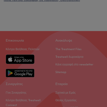
Επικοινωνία
Ανακάλυψε
Κέντρο Βοήθειας Πελατών
The Treatment Files
Treatwell δωροκάρτα
Κάνε εγγραφή στο newsletter
Sitemap
Συνεργάτες
Εταιρεία
Γίνε Συνεργάτης
Σχετικά με Εμάς
Κέντρο Βοήθειας Treatwell
Θέσεις Εργασίας
Connect