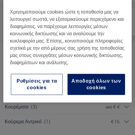
Χρησιμοποιούμε cookies ώστε η τοποθεσία μας να
λειτουργεί σωστά, να εξατομικεύουμε περιεχόμενο και
διαφημίσεις, να παρέχουμε λειτουργίες μέσων
Όλα
Μαλλιά
Νύχια
κοινωνικής δικτύωσης και να αναλύουμε την
κυκλοφορία μας. Επίσης, κοινοποιούμε πληροφορίες
σχετικά με την από μέρους σας χρήση της τοποθεσίας
Κούρεμα Παιδικό
(
4
)
από € 20
μας στους συνεργάτες μέσων κοινωνικής δικτύωσης,
διαφημίσεων και ανάλυσης.
Θεραπείες Μαλλιών Και Τριχωτού
από € 5
Κεφαλής
(
2
)
Ρυθμίσεις για τα
Αποδοχή όλων των
cookies
cookies
Χτένισμα
(
2
)
από € 10
Κουρέματα
(
3
)
από € 4
Κούρεμα Αντρικό
(
1
)
€ 15