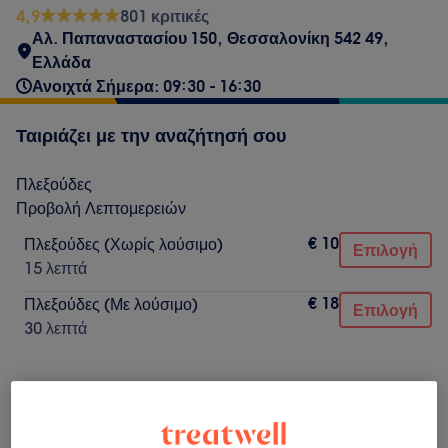
4,9
801 κριτικές
Αλ. Παπαναστασίου 150, Θεσσαλονίκη 542 49,
Ελλάδα
Ανοιχτά Σήμερα: 09:30 - 16:30
Ταιριάζει με την αναζήτησή σου
Πλεξούδες
Προβολή Λεπτομερειών
€ 10
Πλεξούδες (Χωρίς λούσιμο)
Επιλογή
15 λεπτά
€ 18
Πλεξούδες (Με λούσιμο)
Επιλογή
30 λεπτά
Δεν ήταν αυτό που έψαχνες;
Αναζήτηση υπηρεσιών