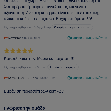
επισκεφτει το χώρο. Ειναι ευδιαθετη, δίνει εμφανιση στη
λεπτομέρεια, έμπειρη επαγγελματίας και γενικα
αξιαγάπητη. Αν και η κόρη μας είναι αρκετά διστακτική,
τελικα το κούρεμα πετυχαίνει. Ευχαριστούμε πολύ!
Εξυπηρετήθηκε από Αγγελική
•
Κουρέματα για Κορίτσια
Νατασα
•
5 ημέρες πριν
Επαληθευμένη αξιολόγηση
Καταπληκτική η Κ. Μαρία και ταχύτατη!!!!
Εξυπηρετήθηκε από Μαρια
•
Παιδικό Κούρεμα
ΚΩΝΣΤΑΝΤΙΝΟΣ
•
6 ημέρες πριν
Επαληθευμένη αξιολόγηση
Εμφάνιση περισσότερων κριτικών
Γνώρισε την ομάδα