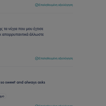
Επαληθευμένη αξιολόγηση
ς τα νύχια που μου έχτισε
ς κ απορρυπαντικά άλλωστε
Επαληθευμένη αξιολόγηση
s so sweet and always asks
ιμο