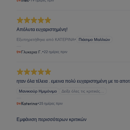
Inès
•
19 ημέρες πριν
Απόλυτα ευχαριστημένη!
Εξυπηρετήθηκε από ΚΑΤΕΡΙΝΑ
•
Πιάσιμο Μαλλιών
Γλυκερια Γ.
•
22 ημέρες πριν
ηταν όλα τέλεια . εμεινα πολύ ευχαριστημένη με το απο
Μανικιούρ Ημιμόνιμο
Δείξε όλες τις κριτικές…
Katerina
•
25 ημέρες πριν
Εμφάνιση περισσότερων κριτικών