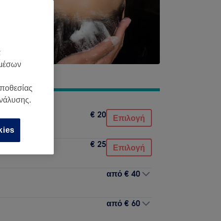
α
 μέσων
οποθεσίας
ανάλυσης.
€ 20
Επιλογή
kies
€ 25
Επιλογή
από
€ 40
από
€ 60