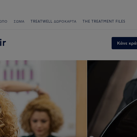
ΩΠΟ
ΣΏΜΑ
TREATWELL ΔΩΡΟΚΆΡΤΑ
THE TREATMENT FILES
ir
Κάνε κρά