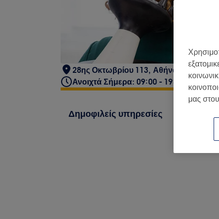
Χρησιμοπ
εξατομικ
28ης Οκτωβρίου 113, Αθήνα 112 51, Ε
κοινωνικ
Ανοιχτά Σήμερα: 09:00 - 19:00
κοινοποι
μας στου
Δημοφιλείς υπηρεσίες