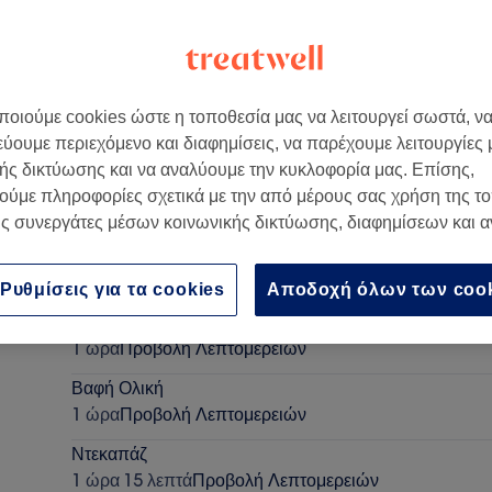
οιούμε cookies ώστε η τοποθεσία μας να λειτουργεί σωστά, ν
εύουμε περιεχόμενο και διαφημίσεις, να παρέχουμε λειτουργίες
λλάδα
ής δικτύωσης και να αναλύουμε την κυκλοφορία μας. Επίσης,
ούμε πληροφορίες σχετικά με την από μέρους σας χρήση της τ
ς συνεργάτες μέσων κοινωνικής δικτύωσης, διαφημίσεων και 
Κούρεμα Αντρικό
1 ώρα
Προβολή Λεπτομερειών
Ρυθμίσεις για τα cookies
Αποδοχή όλων των coo
Χτένισμα με Πρέσα
1 ώρα
Προβολή Λεπτομερειών
Βαφή Ολική
1 ώρα
Προβολή Λεπτομερειών
Ντεκαπάζ
1 ώρα 15 λεπτά
Προβολή Λεπτομερειών