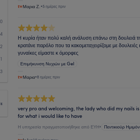
Μαρια Ζ.
•
5 ημέρες πριν
00
4
Η κυρία ήταν πολύ καλή ανάλυση επάνω στη δουλειά τη
κρατάνε παρόλο που τα κακομεταχειρίζομε με δουλειέ
2
γυναίκες είμαστε κ όμορφες
1
Επιμήκυνση Νυχιών με Gel
3
Μαρια
•
8 ημέρες πριν
τε
very pro and welcoming, the lady who did my nails i
for what i would like to have
Η υπηρεσία πραγματοποιήθηκε από ΕΥΗ
•
Πεντικιούρ Ημιμόν