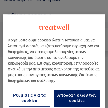
30 λεπτά
Προβολή Λεπτομερειών
Αναζήτηση υπηρεσιών
Χρησιμοποιούμε cookies ώστε η τοποθεσία μας να
Όλα
Νύχια
Αποτρίχωση
λειτουργεί σωστά, να εξατομικεύουμε περιεχόμενο και
διαφημίσεις, να παρέχουμε λειτουργίες μέσων
κοινωνικής δικτύωσης και να αναλύουμε την
κυκλοφορία μας. Επίσης, κοινοποιούμε πληροφορίες
Μανικιούρ Και Θεραπείες Χεριών
(
18
)
από € 5
σχετικά με την από μέρους σας χρήση της τοποθεσίας
μας στους συνεργάτες μέσων κοινωνικής δικτύωσης,
Πεντικιούρ Και Θεραπείες Ποδιών
(
8
)
από € 10
διαφημίσεων και ανάλυσης.
Θεραπείες Προσώπου
(
11
)
από € 35
Ρυθμίσεις για τα
Αποδοχή όλων των
cookies
cookies
Θεραπείες Σώματος
(
6
)
από € 30