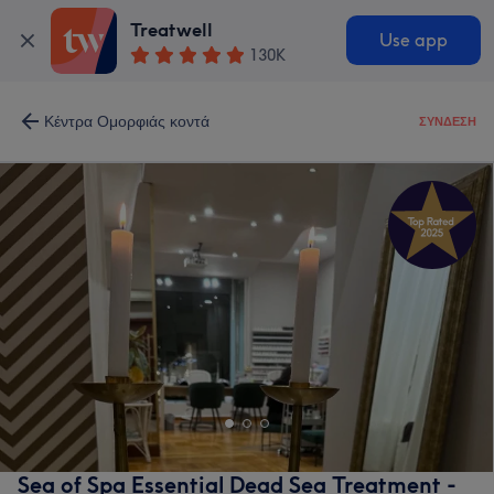
Treatwell
Use app
130K
Κέντρα Ομορφιάς κοντά
ΣΎΝΔΕΣΗ
Sea of Spa Essential Dead Sea Treatment -