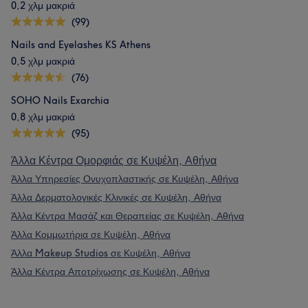
0,2 χλμ μακριά
(99)
Nails and Eyelashes KS Athens
0,5 χλμ μακριά
(76)
SOHO Nails Exarchia
0,8 χλμ μακριά
(95)
Άλλα Κέντρα Ομορφιάς σε Κυψέλη, Αθήνα
Άλλα Υπηρεσίες Ονυχοπλαστικής σε Κυψέλη, Αθήνα
Άλλα Δερματολογικές Κλινικές σε Κυψέλη, Αθήνα
Άλλα Κέντρα Μασάζ και Θεραπείας σε Κυψέλη, Αθήνα
Άλλα Κομμωτήρια σε Κυψέλη, Αθήνα
Άλλα Makeup Studios σε Κυψέλη, Αθήνα
Άλλα Κέντρα Αποτρίχωσης σε Κυψέλη, Αθήνα