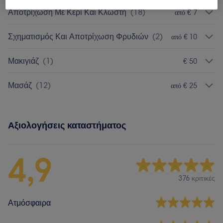
Αποτρίχωση Με Κερί Και Κλωστή
(
18
)
από € 7
Σχηματισμός Και Αποτρίχωση Φρυδιών
(
2
)
από € 10
Μακιγιάζ
(
1
)
€ 50
Μασάζ
(
12
)
από € 25
Αξιολογήσεις καταστήματος
4,9
376 κριτικές
Ατμόσφαιρα