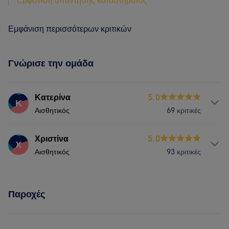
Εμφάνιση απάντησης καταστήματος
Εμφάνιση περισσότερων κριτικών
Γνώρισε την ομάδα
Κατερίνα
5.0
Κ
Αισθητικός
69 κριτικές
Υπηρεσίες
Χριστίνα
5.0
Χ
Αισθητικός
93 κριτικές
Σώμα
Νύχια
Μασάζ
Πρόσωπο
Υπηρεσίες
Αποτρίχωση
Συμβουλευτική & Ολιστική
Παροχές
Νύχια
Πρόσωπο
Αποτρίχωση