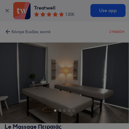
Treatwell
Use app
130K
Κέντρα Ευεξίας κοντά
ΣΎΝΔΕΣΗ
Le Massage Πειραιάς