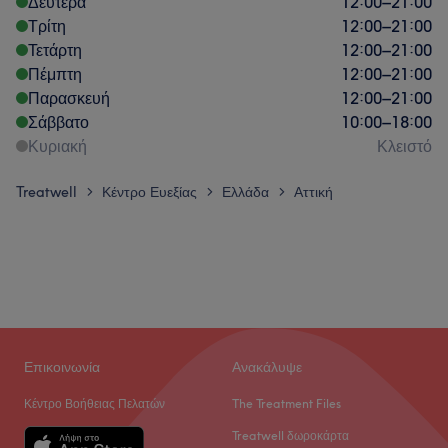
Δευτέρα
12:00
–
21:00
Τρίτη
12:00
–
21:00
Τετάρτη
12:00
–
21:00
Πέμπτη
12:00
–
21:00
Παρασκευή
12:00
–
21:00
Σάββατο
10:00
–
18:00
Κυριακή
Κλειστό
Treatwell
Κέντρο Ευεξίας
Ελλάδα
Αττική
>
>
>
Επικοινωνία
Ανακάλυψε
Κέντρο Βοήθειας Πελατών
The Treatment Files
Treatwell δωροκάρτα