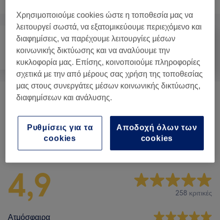
Χρησιμοποιούμε cookies ώστε η τοποθεσία μας να
λειτουργεί σωστά, να εξατομικεύουμε περιεχόμενο και
διαφημίσεις, να παρέχουμε λειτουργίες μέσων
κοινωνικής δικτύωσης και να αναλύουμε την
Πρόσωπο
Μασάζ
Σώμα
κυκλοφορία μας. Επίσης, κοινοποιούμε πληροφορίες
σχετικά με την από μέρους σας χρήση της τοποθεσίας
μας στους συνεργάτες μέσων κοινωνικής δικτύωσης,
διαφημίσεων και ανάλυσης.
Special Υπηρεσίες
(
1
)
από € 55
Ρυθμίσεις για τα
Αποδοχή όλων των
cookies
cookies
Αξιολογήσεις καταστήματος
4,9
258 κριτικές
Ατμόσφαιρα