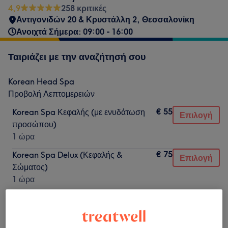
4,9
258 κριτικές
Αντιγονιδών 20 & Κρυστάλλη 2, Θεσσαλονίκη
Ανοιχτά Σήμερα: 09:00 - 16:00
Ταιριάζει με την αναζήτησή σου
Korean Head Spa
Προβολή Λεπτομερειών
€ 55
Korean Spa Κεφαλής (με ενυδάτωση
Επιλογή
προσώπου)
1 ώρα
€ 75
Korean Spa Delux (Κεφαλής &
Επιλογή
Σώματος)
1 ώρα
Δεν ήταν αυτό που έψαχνες;
Αναζήτηση υπηρεσιών