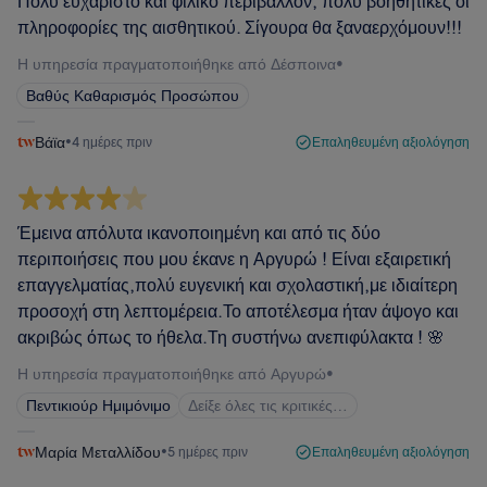
Πολύ ευχάριστο και φιλικό περιβάλλον, πολύ βοηθητικές οι
πληροφορίες της αισθητικού. Σίγουρα θα ξαναερχόμουν!!!
Η υπηρεσία πραγματοποιήθηκε από Δέσποινα
•
Βαθύς Καθαρισμός Προσώπου
Βάϊα
•
4 ημέρες πριν
Επαληθευμένη αξιολόγηση
Έμεινα απόλυτα ικανοποιημένη και από τις δύο
περιποιήσεις που μου έκανε η Αργυρώ ! Είναι εξαιρετική
επαγγελματίας,πολύ ευγενική και σχολαστική,με ιδιαίτερη
προσοχή στη λεπτομέρεια.Το αποτέλεσμα ήταν άψογο και
ακριβώς όπως το ήθελα.Τη συστήνω ανεπιφύλακτα ! 🌸
Η υπηρεσία πραγματοποιήθηκε από Αργυρώ
•
Πεντικιούρ Ημιμόνιμο
Δείξε όλες τις κριτικές…
Μαρία Μεταλλίδου
•
5 ημέρες πριν
Επαληθευμένη αξιολόγηση