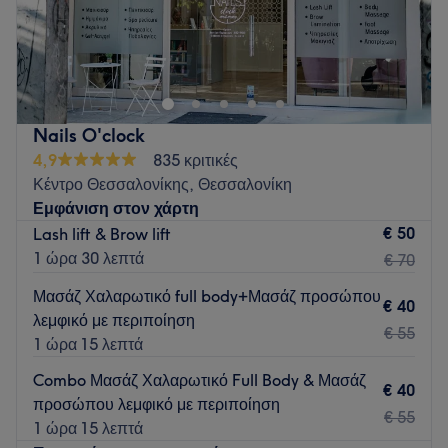
Ενας industrial διαμορφωμένος χώρος Κομμωτές με
εμπειρία και συνεχής εξέλιξη. Χώρος που απευθύνεται σε
όλους και με πολλές ιδέες για μοναδικά στυλ.
Go to venue
Nails O'clock
4,9
835 κριτικές
Κέντρο Θεσσαλονίκης, Θεσσαλονίκη
Εμφάνιση στον χάρτη
€ 50
Lash lift & Brow lift
1 ώρα 30 λεπτά
€ 70
Μασάζ Χαλαρωτικό full body+Μασάζ προσώπου
€ 40
λεμφικό με περιποίηση
€ 55
1 ώρα 15 λεπτά
Combo Μασάζ Χαλαρωτικό Full Body & Μασάζ
€ 40
προσώπου λεμφικό με περιποίηση
€ 55
1 ώρα 15 λεπτά