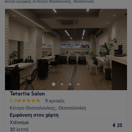
κέντρα ομορφιάς σε Κέντρο Θεσσαλονίκης, Θεσσαλονίκη
Tetartia Salon
5,0
9 κριτικές
Κέντρο Θεσσαλονίκης, Θεσσαλονίκη
Εμφάνιση στον χάρτη
Χτένισμα
€ 25
30 λεπτά