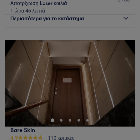
Αποτρίχωση Laser κοιλιά
1 ώρα 45 λεπτά
Περισσότερα για το κατάστημα
Δευτέρα
10:00
–
21:00
Τρίτη
10:00
–
21:00
Τετάρτη
10:00
–
21:00
Πέμπτη
10:00
–
21:00
Παρασκευή
10:00
–
21:00
Σάββατο
10:00
–
21:00
Κυριακή
12:00
–
20:00
Το κατάστημα ομορφιάς "Καλλωπίζω Ινστιτούτο Αισθητικής"
βρίσκεται στο κέντρο της Θεσσαλονίκης και παρέχει
υπηρεσίες αισθητικής υψηλού επιπέδου από μασάζ και
μακιγιάζ μέχρι αποτρίχωση και καθαρισμό προσώπου.
Διάλεξε την υπηρεσία που σου ταιριάζει και αφέσου στα
Bare Skin
χέρια των ειδικών για μια μοναδική εμπειρία ομορφιάς.
4,9
110 κριτικές