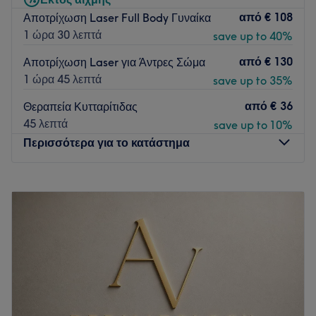
μοναδική.
από
€ 108
Αποτρίχωση Laser Full Body Γυναίκα
Τι μας αρέσει στο μέρος
1 ώρα 30 λεπτά
save up to 40%
Περιβάλλον: Ζεστό, φιλόξενο, καθαρό, μοντέρνο
Ειδικεύονται σε: Ονυχοπλαστική και Θεραπείες προσώπου
από
€ 130
Αποτρίχωση Laser για Άντρες Σώμα
και Σώματος
1 ώρα 45 λεπτά
save up to 35%
Go to venue
από
€ 36
Θεραπεία Κυτταρίτιδας
45 λεπτά
save up to 10%
Περισσότερα για το κατάστημα
Δευτέρα
11:00
–
19:00
Τρίτη
11:00
–
19:00
Τετάρτη
11:00
–
19:00
Πέμπτη
11:00
–
19:00
Παρασκευή
11:00
–
19:00
Σάββατο
Κλειστό
Κυριακή
Κλειστό