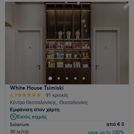
Τι μας αρέσει στο μέρος
Τρίτη
10:00
–
21:00
Περιβάλλον: Καθαρό, άνετο, φιλικό
Τετάρτη
10:00
–
21:00
Ειδικεύονται σε: PMU & Extensions Βλεφαρίδων
Πέμπτη
10:00
–
21:00
Go to venue
Παρασκευή
10:00
–
21:00
Σάββατο
10:00
–
20:00
Κυριακή
Κλειστό
Το On The Grind βρίσκεται στο κέντρο της Θεσσαλονίκης
και προσφέρει μια μεγάλη γκάμα υπηρεσιών ομορφιάς.
Go to venue
White House Tsimiski
4,9
91 κριτικές
Κέντρο Θεσσαλονίκης, Θεσσαλονίκη
Εμφάνιση στον χάρτη
Εκτός αιχμής
από
€ 0
Solarium
30 λεπτά
save up to 100%