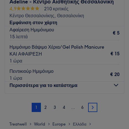
Adeline - Κέντρο Αισθητικής Θεσσαλονίκη
4,9
210 κριτικές
Κέντρο Θεσσαλονίκης, Θεσσαλονίκη
Εμφάνιση στον χάρτη
Αφαίρεση Ημιμόνιμου
€ 5
15 λεπτά
Ημιμόνιμο Βάψιμο Χέρια/ Gel Polish Manicure
€ 15
ΚΑΙ ΑΦΑΙΡΕΣΗ
1 ώρα
Πεντικιούρ Ημιμόνιμο
€ 20
1 ώρα
Περισσότερα για το κατάστημα
Δευτέρα
10:00
–
20:00
1
2
3
4
…
6
Τρίτη
10:00
–
20:00
2
Τετάρτη
10:00
–
20:00
Πέμπτη
10:00
–
20:00
Treatwell
World
Europe
Ελλάδα
>
>
>
>