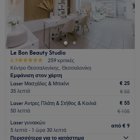
Κυριακή
Κλειστό
Στο BeautyVibes δημιουργούμε μια ξεχωριστή εμπειρία
περιποίησης για κάθε γυναίκα που θέλει να νιώθει όμορφη
κάθε στιγμή! Ο χώρος μας, ροζ και ζεστός, βρίσκεται στην
καρδιά της Θεσσαλονίκης και είναι το ιδανικό spot για λίγη
απαραίτητη self-care.
Le Bon Beauty Studio
Go to venue
4,9
259 κριτικές
Κέντρο Θεσσαλονίκης, Θεσσαλονίκη
Εμφάνιση στον χάρτη
€ 25
Laser Μασχάλες & Μπικίνι
35 λεπτά
€ 55
€ 55
Laser Αντρες Πλάτη & Στήθος & Κοιλιά
50 λεπτά
€ 105
Laser γυναικών
από
€ 9
5 λεπτά - 1 ώρα 30 λεπτά
Περισσότερα για το κατάστημα