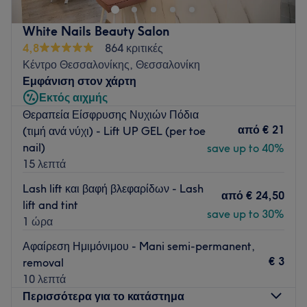
συνδεόμαστε.
Στο TETARTIA Salon δεν προσφέρουμε απλώς υπηρεσίες
White Nails Beauty Salon
κομμωτικής, αλλά εξατομικευμένες λύσεις προσαρμοσμένες
4,8
864 κριτικές
στις ανάγκες κάθε πελάτη. Με έμφαση στη σωστή διάγνωση
Κέντρο Θεσσαλονίκης, Θεσσαλονίκη
και στις σύγχρονες τεχνικές, είμαστε δίπλα σου σε κάθε
Εμφάνιση στον χάρτη
βήμα για οποιαδήποτε αλλαγή θέλεις να κάνεις ώστε να
Εκτός αιχμής
νιώσεις την ικανοποίηση ότι θα αποκτήσεις το look που
Θεραπεία Είσφρυσης Νυχιών Πόδια
ονειρεύεσαι αλλά και την ασφάλεια ότι για να το πετύχεις δεν
από
€ 21
(τιμή ανά νύχι) - Lift UP GEL (per toe
θα θυσιάσεις την υγεία των μαλλιών σου. Εάν πιστεύεις και
nail)
save up to 40%
εσύ ότι η υγεία των μαλλιών αναδεικνύει το κούρεμα αλλά και
15 λεπτά
το χρώμα, βρίσκεσαι στο σωστό μέρος!
Lash lift και βαφή βλεφαρίδων - Lash
Go to venue
από
€ 24,50
lift and tint
save up to 30%
1 ώρα
Αφαίρεση Ημιμόνιμου - Mani semi-permanent,
€ 3
removal
10 λεπτά
Περισσότερα για το κατάστημα