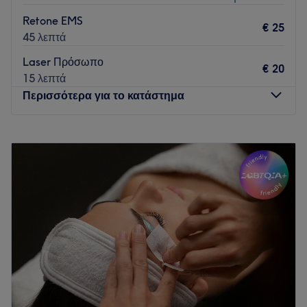
Retone EMS
€ 25
45 λεπτά
Laser Πρόσωπο
€ 20
15 λεπτά
Περισσότερα για το κατάστημα
Δευτέρα
10:00
–
22:00
Τρίτη
10:00
–
22:00
Τετάρτη
10:00
–
22:00
Πέμπτη
10:00
–
22:00
Παρασκευή
10:00
–
22:00
Σάββατο
10:00
–
18:00
Κυριακή
Κλειστό
Go to venue