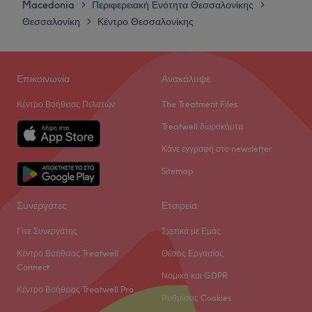
Παρασκευή
10:00
–
20:00
Macedonia
Περιφερειακή Ενότητα Θεσσαλονίκης
>
>
Σάββατο
10:00
–
18:00
Θεσσαλονίκη
Κέντρο Θεσσαλονίκης
>
Κυριακή
Κλειστό
Το Adeline βρίσκεται στο κέντρο της Θεσσαλονίκης και
Επικοινωνία
Ανακάλυψε
προσφέρει μια μεγάλη γκάμα υπηρεσιών
Κέντρο Βοήθειας Πελατών
The Treatment Files
Go to venue
Treatwell δωροκάρτα
Κάνε εγγραφή στο newsletter
Sitemap
Συνεργάτες
Εταιρεία
Γίνε Συνεργάτης
Σχετικά με Εμάς
Κέντρο Βοήθειας Treatwell
Θέσεις Εργασίας
Connect
Νομικά και GDPR
Κέντρο Βοήθειας Treatwell Pro
Ρυθμίσεις Cookies