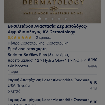
Το Clinical Beauty Spot είναι ένα κέντρο αισθητικής που
βρίσκεται στη Θεσσαλονίκη.
Η ομάδα
Το μέρος διαθέτει μια μικρή ομάδα εμπειρογνωμόνων που
Βασιλειάδου Αναστασία Δερματολόγος-
φροντίζει για την εξυπηρέτηση των πελατών. Κάθε μέλος της
Αφροδισιολόγος AV Dermatology
ομάδας είναι αφοσιωμένο στη δημιουργία ενός άνετου και
5,0
2 κριτικές
ποιοτικού περιβάλλοντος για τους πελάτες.
Κέντρο Θεσσαλονίκης, Θεσσαλονίκη
Τι μας αρέσει στο μέρος
Εμφάνιση στον χάρτη
Περιβάλλον: φιλικό, καθαρό, άνετο.
Bride-to-Be Glow Plan (3 συνεδρίες
Ειδικεύονται σε: θεραπείες προσώπου ,σώματος και laser
€ 190
προετοιμασίας) * 2 × Hydra Glow * 1 × NCTF /
Go to venue
skin booster
€ 390
1 ώρα
Ιατρική Αποτρίχωση Laser Alexandrite Cynosure
€ 10
USA Πηγούνι
€ 15
5 λεπτά
Ιατρική Αποτρίχωση Laser Alexandrite Cynosure
€ 10