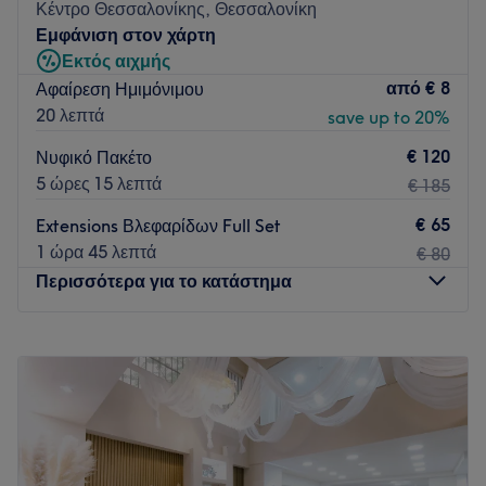
Κέντρο Θεσσαλονίκης, Θεσσαλονίκη
Go to venue
Εμφάνιση στον χάρτη
Εκτός αιχμής
από
€ 8
Αφαίρεση Ημιμόνιμου
20 λεπτά
save up to 20%
€ 120
Νυφικό Πακέτο
5 ώρες 15 λεπτά
€ 185
€ 65
Extensions Βλεφαρίδων Full Set
1 ώρα 45 λεπτά
€ 80
Περισσότερα για το κατάστημα
Δευτέρα
Κλειστό
Τρίτη
11:00
–
21:00
Τετάρτη
11:00
–
21:00
Πέμπτη
11:00
–
21:00
Παρασκευή
11:00
–
21:00
Σάββατο
10:00
–
17:00