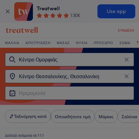
Treatwell
Use app
130K
ΣΎΝΔΕΣΗ
ΜΑΛΛΙΆ
ΑΠΟΤΡΊΧΩΣΗ
ΜΑΣΆΖ
ΝΎΧΙΑ
ΠΡΌΣΩΠΟ
ΣΏΜΑ
T
Ταξινόμηση κατά
Οποιαδήποτε τιμή
Μάρκες
Σαλόνια
Διάλεξε ανάμεσα σε 111