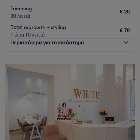
Trimming
€ 20
30 λεπτά
Βαφή regrowth + styling
€ 70
1 ώρα 10 λεπτά
Περισσότερα για το κατάστημα
Δευτέρα
10:00
–
19:00
Τρίτη
10:00
–
19:00
Τετάρτη
10:00
–
19:00
Πέμπτη
10:00
–
19:00
Παρασκευή
10:00
–
19:00
Σάββατο
10:00
–
17:00
Κυριακή
Κλειστό
Το TETARTIA Salon βρίσκεται στο κέντρο της Θεσσαλονίκης
από το 2005. Από την πρώτη μέρα, ο στόχος μας ήταν να
δημιουργήσουμε έναν χώρο όπου χαλαρώνουμε και