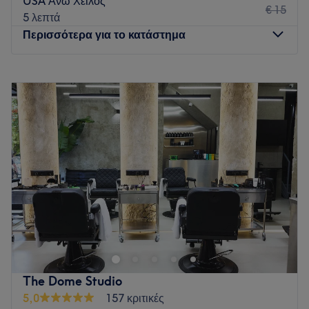
USA Άνω Χείλος
€ 15
5 λεπτά
Περισσότερα για το κατάστημα
Δευτέρα
11:00
–
19:00
Τρίτη
11:00
–
19:00
Τετάρτη
11:00
–
19:00
Πέμπτη
11:00
–
19:00
Παρασκευή
11:00
–
19:00
Σάββατο
10:00
–
14:00
Κυριακή
Κλειστό
Καλώς ήρθατε στο δερματολογικό ιατρείο AV Dermatology.
Παρέχουμε υπηρεσίες που καλύπτουν όλο το φάσμα της
κλινικής και αισθητικής δερματολογίας όπως ενέσιμες
θεραπείες με βοτουλινική τοξίνη (Botox), fillers
υαλουρονικού οξέος και μεσοθεραπείες. Για την
The Dome Studio
αναζωογόνηση και τη βελτίωση της ποιότητας του δέρματος
5,0
157 κριτικές
διαθέτουμε το αμερικανικής τεχνολογίας 🇺🇸Original