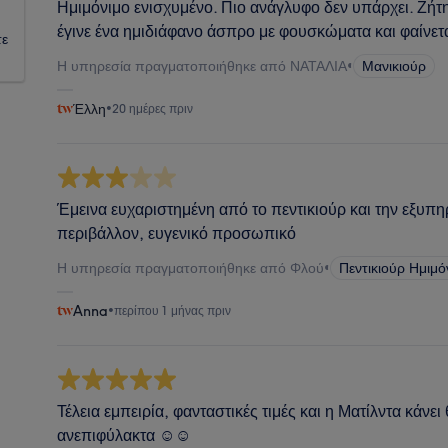
Ημιμόνιμο ενισχυμένο. Πιο ανάγλυφο δεν υπάρχει. Ζήτ
έγινε ένα ημιδιάφανο άσπρο με φουσκώματα και φαίνετα
τε
Η υπηρεσία πραγματοποιήθηκε από ΝΑΤΑΛΙΑ
•
Μανικιούρ
Έλλη
•
20 ημέρες πριν
Έμεινα ευχαριστημένη από το πεντικιούρ και την εξυπ
περιβάλλον, ευγενικό προσωπικό
Η υπηρεσία πραγματοποιήθηκε από Φλού
•
Πεντικιούρ Ημιμό
Anna
•
περίπου 1 μήνας πριν
Τέλεια εμπειρία, φανταστικές τιμές και η Ματίλντα κάνε
ανεπιφύλακτα ☺️☺️