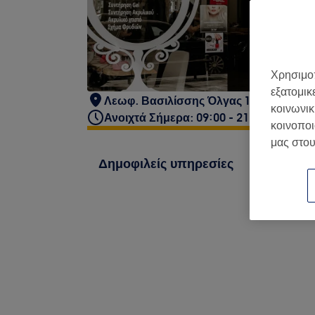
Χρησιμοπ
εξατομικ
Λεωφ. Βασιλίσσης Όλγας 100, Θεσσαλ
κοινωνικ
Ανοιχτά Σήμερα: 09:00 - 21:00
κοινοποι
μας στου
Δημοφιλείς υπηρεσίες