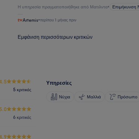
Η υπηρεσία πραγματοποιήθηκε από Ματιλντα
•
Επιμήκυνση 
Artemis
•
περίπου 1 μήνας πριν
Εμφάνιση περισσότερων κριτικών
4.5
Υπηρεσίες
5 κριτικές
Νύχια
Μαλλιά
Πρόσωπο
5.0
6 κριτικές
4.9