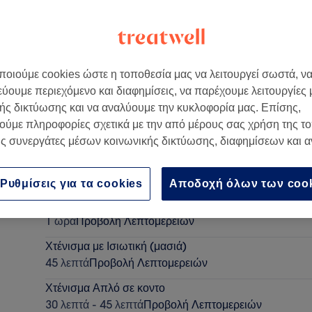
οιούμε cookies ώστε η τοποθεσία μας να λειτουργεί σωστά, ν
εύουμε περιεχόμενο και διαφημίσεις, να παρέχουμε λειτουργίες
ονίκη
ής δικτύωσης και να αναλύουμε την κυκλοφορία μας. Επίσης,
ούμε πληροφορίες σχετικά με την από μέρους σας χρήση της τ
ς συνεργάτες μέσων κοινωνικής δικτύωσης, διαφημίσεων και 
Κούρεμα Γυναικείο
30 λεπτά
Προβολή Λεπτομερειών
Ρυθμίσεις για τα cookies
Αποδοχή όλων των coo
Ημιμόνιμο Πεντικιουρ
1 ώρα
Προβολή Λεπτομερειών
Χτένισμα με Ισιωτική (μασιά)
45 λεπτά
Προβολή Λεπτομερειών
Χτένισμα Απλό σε κοντο
30 λεπτά - 45 λεπτά
Προβολή Λεπτομερειών