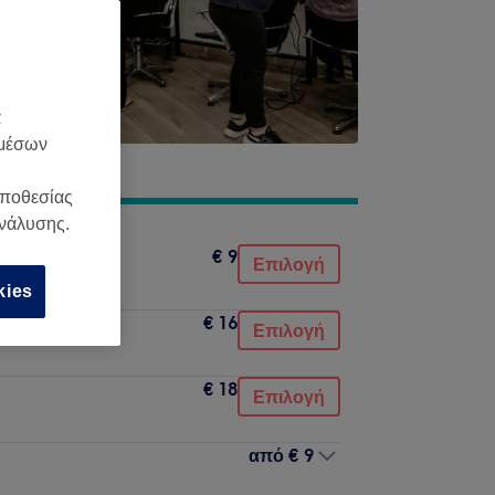
α
 μέσων
οποθεσίας
ανάλυσης.
€ 9
Επιλογή
kies
€ 16
Επιλογή
€ 18
Επιλογή
από
€ 9