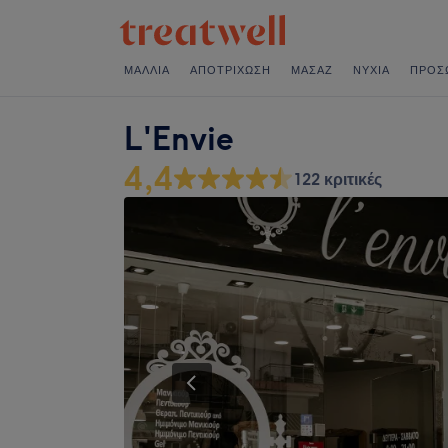
ΜΑΛΛΙΆ
ΑΠΟΤΡΊΧΩΣΗ
ΜΑΣΆΖ
ΝΎΧΙΑ
ΠΡΌΣ
L'Envie
4,4
122 κριτικές