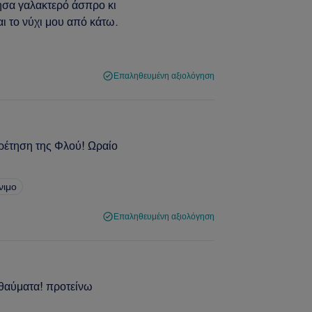
ησα γαλακτερό άσπρο κι
ι το νύχι μου από κάτω.
Επαληθευμένη αξιολόγηση
ηρέτηση της Φλού! Ωραίο
νιμο
Επαληθευμένη αξιολόγηση
ι θαύματα! προτείνω