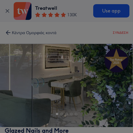
Treatwell
Use app
130K
Κέντρα Ομορφιάς κοντά
ΣΎΝΔΕΣΗ
Glazed Nails and More