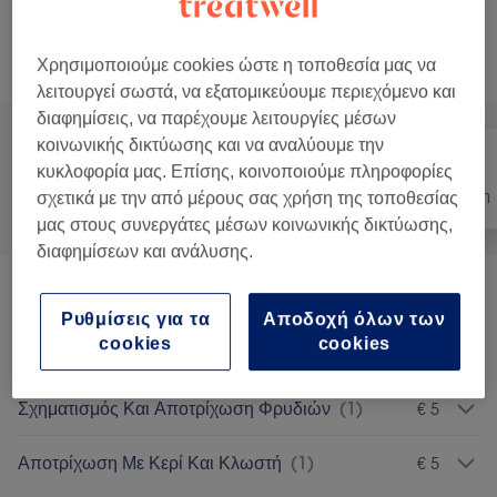
Προβολή Λεπτομερειών
Χρησιμοποιούμε cookies ώστε η τοποθεσία μας να
Αναζήτηση υπηρεσιών
λειτουργεί σωστά, να εξατομικεύουμε περιεχόμενο και
διαφημίσεις, να παρέχουμε λειτουργίες μέσων
κοινωνικής δικτύωσης και να αναλύουμε την
κυκλοφορία μας. Επίσης, κοινοποιούμε πληροφορίες
Όλα
Νύχια
Αποτρίχωση
σχετικά με την από μέρους σας χρήση της τοποθεσίας
μας στους συνεργάτες μέσων κοινωνικής δικτύωσης,
διαφημίσεων και ανάλυσης.
Μανικιούρ Και Θεραπείες Χεριών
(
14
)
από € 3
Ρυθμίσεις για τα
Αποδοχή όλων των
cookies
cookies
Πεντικιούρ Και Θεραπείες Ποδιών
(
5
)
από € 5
Σχηματισμός Και Αποτρίχωση Φρυδιών
(
1
)
€ 5
Αποτρίχωση Με Κερί Και Κλωστή
(
1
)
€ 5