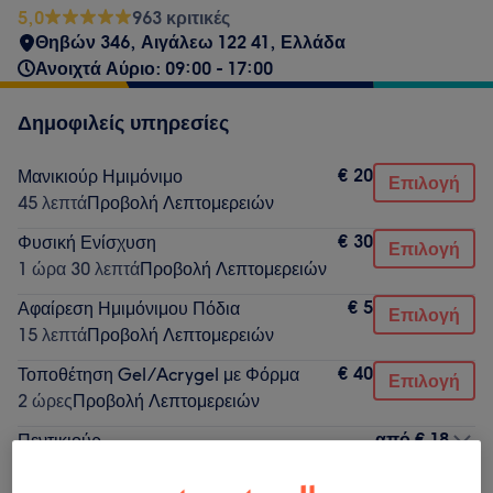
5,0
963 κριτικές
Θηβών 346, Αιγάλεω 122 41, Ελλάδα
Ανοιχτά Αύριο: 09:00 - 17:00
Δημοφιλείς υπηρεσίες
€ 20
Μανικιούρ Ημιμόνιμο
Επιλογή
45 λεπτά
Προβολή Λεπτομερειών
€ 30
Φυσική Ενίσχυση
Επιλογή
1 ώρα 30 λεπτά
Προβολή Λεπτομερειών
€ 5
Αφαίρεση Ημιμόνιμου Πόδια
Επιλογή
15 λεπτά
Προβολή Λεπτομερειών
€ 40
Τοποθέτηση Gel/Acrygel με Φόρμα
Επιλογή
2 ώρες
Προβολή Λεπτομερειών
από
€ 18
Πεντικιούρ
30 λεπτά - 1 ώρα 15 λεπτά