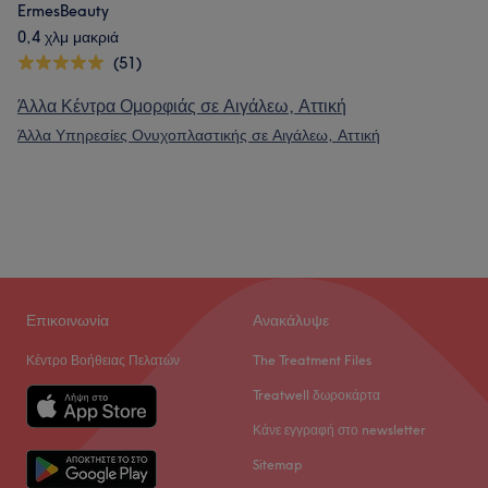
ErmesBeauty
0,4 χλμ μακριά
(51)
Άλλα Κέντρα Ομορφιάς σε Αιγάλεω, Αττική
Άλλα Υπηρεσίες Ονυχοπλαστικής σε Αιγάλεω, Αττική
Επικοινωνία
Ανακάλυψε
Κέντρο Βοήθειας Πελατών
The Treatment Files
Treatwell δωροκάρτα
Κάνε εγγραφή στο newsletter
Sitemap