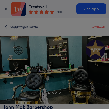
Treatwell
Use app
130K
Κομμωτήρια κοντά
ΣΎΝΔΕΣΗ
John Mak Barbershop