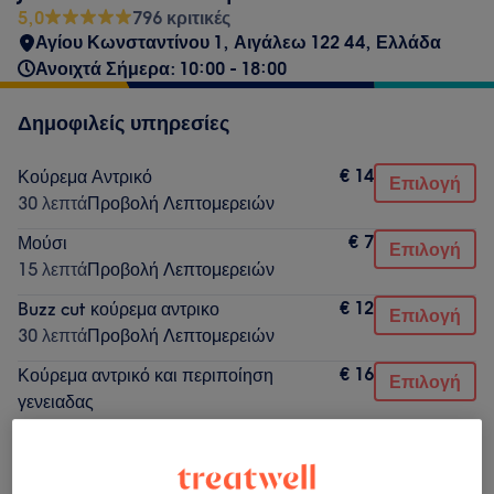
5,0
796 κριτικές
Αγίου Κωνσταντίνου 1, Αιγάλεω 122 44, Ελλάδα
Ανοιχτά Σήμερα: 10:00 - 18:00
Δημοφιλείς υπηρεσίες
€ 14
Κούρεμα Αντρικό
Επιλογή
30 λεπτά
Προβολή Λεπτομερειών
€ 7
Μούσι
Επιλογή
15 λεπτά
Προβολή Λεπτομερειών
€ 12
Buzz cut κούρεμα αντρικο
Επιλογή
30 λεπτά
Προβολή Λεπτομερειών
€ 16
Κούρεμα αντρικό και περιποίηση
Επιλογή
γενειαδας
30 λεπτά
Προβολή Λεπτομερειών
€ 10
Κούρεμα Παιδικό
Επιλογή