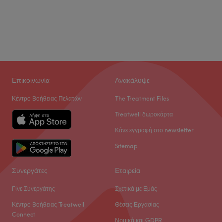
Επικοινωνία
Ανακάλυψε
Κέντρο Βοήθειας Πελατών
The Treatment Files
Treatwell δωροκάρτα
Κάνε εγγραφή στο newsletter
Sitemap
Συνεργάτες
Εταιρεία
Γίνε Συνεργάτης
Σχετικά με Εμάς
Κέντρο Βοήθειας Treatwell
Θέσεις Εργασίας
Connect
Νομικά και GDPR