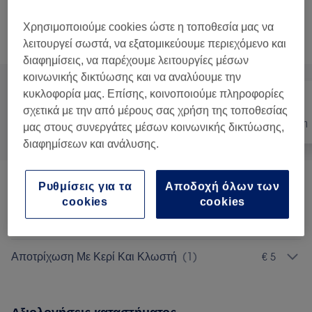
30 λεπτά
Προβολή Λεπτομερειών
Χρησιμοποιούμε cookies ώστε η τοποθεσία μας να
Αναζήτηση υπηρεσιών
λειτουργεί σωστά, να εξατομικεύουμε περιεχόμενο και
διαφημίσεις, να παρέχουμε λειτουργίες μέσων
κοινωνικής δικτύωσης και να αναλύουμε την
κυκλοφορία μας. Επίσης, κοινοποιούμε πληροφορίες
σχετικά με την από μέρους σας χρήση της τοποθεσίας
Όλα
Μαλλιά
Αποτρίχωση
μας στους συνεργάτες μέσων κοινωνικής δικτύωσης,
διαφημίσεων και ανάλυσης.
Ρυθμίσεις για τα
Αποδοχή όλων των
Κούρεμα Αντρικό
(
6
)
από € 10
cookies
cookies
Μούσι
(
1
)
€ 7
Αποτρίχωση Με Κερί Και Κλωστή
(
1
)
€ 5