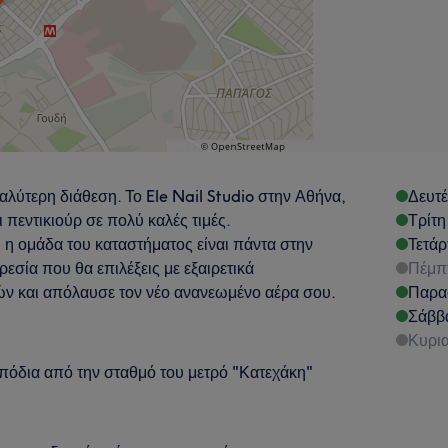
αλύτερη διάθεση. Το Ele Nail Studio στην Αθήνα,
Δευτ
ι πεντικιούρ σε πολύ καλές τιμές.
Τρίτη
η ομάδα του καταστήματος είναι πάντα στην
Τετάρ
εσία που θα επιλέξεις με εξαιρετικά
Πέμπ
ών και απόλαυσε τον νέο ανανεωμένο αέρα σου.
Παρα
Σάββ
Κυρι
 πόδια από την σταθμό του μετρό "Κατεχάκη"