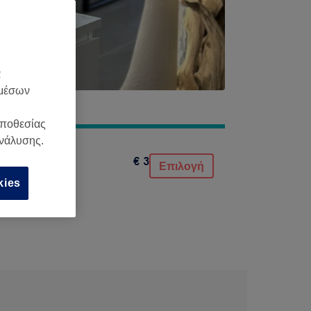
α
 μέσων
οποθεσίας
ανάλυσης.
€ 3
Επιλογή
kies