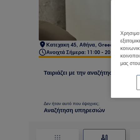
Χρησιμοπ
εξατομικ
Κατεχακη 45
,
Αθήνα
,
Greece
κοινωνικ
Ανοιχτά Σήμερα: 11:00 - 20:00
κοινοποι
μας στου
Ταιριάζει με την αναζήτησή σου
Δεν ήταν αυτό που έψαχνες;
Αναζήτηση υπηρεσιών