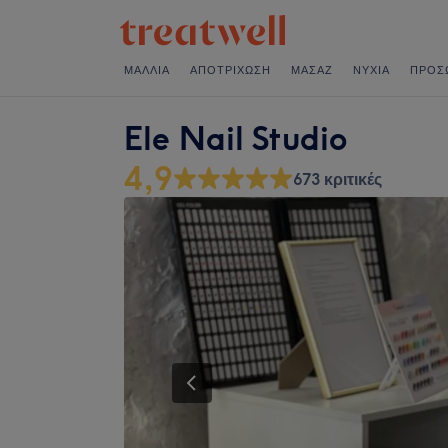
ΜΑΛΛΙΆ
ΑΠΟΤΡΊΧΩΣΗ
ΜΑΣΆΖ
ΝΎΧΙΑ
ΠΡΌΣ
Ele Nail Studio
4,9
673 κριτικές