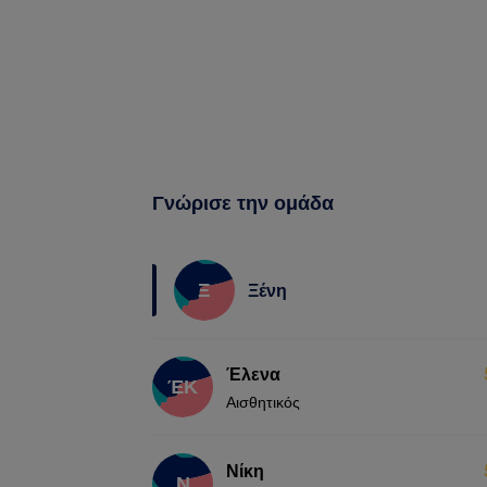
Γνώρισε την ομάδα
Ξ
Ξένη
Έλενα
ΈΚ
Αισθητικός
Νίκη
Ν