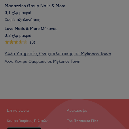
Magazzino Group Nails & More
0,1 χλμ μακριά
Χωρίς αξιολογήσεις
Love Nails & More Μύκονος
0,2 χλμ μακριά
(3)
Άλλα Υπηρεσίες Ονυχοπλαστικής σε Mykonos Town
Άλλα Κέντρα Ομορφιάς σε Mykonos Town
Επικοινωνία
Ανακάλυψε
Κέντρο Βοήθειας Πελατών
The Treatment Files