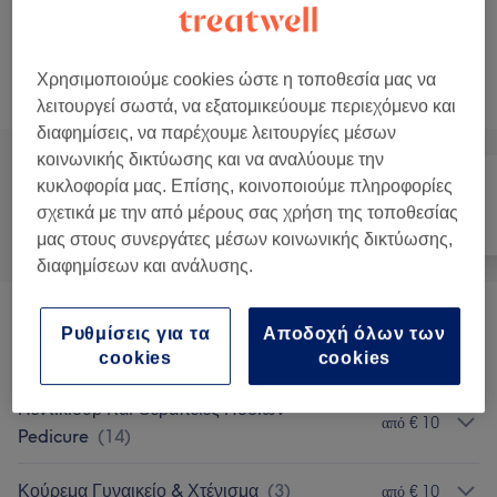
Λούσιμο - Hair wash
Επιλογή
15 λεπτά
Προβολή Λεπτομερειών
Χρησιμοποιούμε cookies ώστε η τοποθεσία μας να
Αναζήτηση υπηρεσιών
λειτουργεί σωστά, να εξατομικεύουμε περιεχόμενο και
διαφημίσεις, να παρέχουμε λειτουργίες μέσων
κοινωνικής δικτύωσης και να αναλύουμε την
κυκλοφορία μας. Επίσης, κοινοποιούμε πληροφορίες
σχετικά με την από μέρους σας χρήση της τοποθεσίας
Όλα
Μαλλιά
Νύχια
μας στους συνεργάτες μέσων κοινωνικής δικτύωσης,
διαφημίσεων και ανάλυσης.
Μανικιούρ Και Θεραπείες Χεριών-
Ρυθμίσεις για τα
Αποδοχή όλων των
από € 5
Manicure
(
21
)
cookies
cookies
Πεντικιούρ Και Θεραπείες Ποδιών-
από € 10
Pedicure
(
14
)
Κούρεμα Γυναικείο & Χτένισμα
(
3
)
από € 10