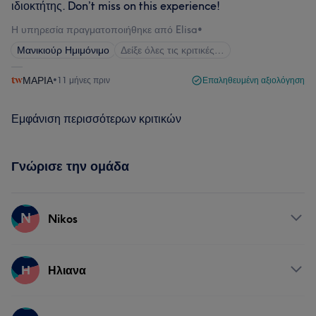
ιδιοκτήτης. Don’t miss on this experience!
Η υπηρεσία πραγματοποιήθηκε από Elisa
•
Μανικιούρ Ημιμόνιμο
Δείξε όλες τις κριτικές…
ΜΑΡΙΑ
•
11 μήνες πριν
Επαληθευμένη αξιολόγηση
Εμφάνιση περισσότερων κριτικών
Γνώρισε την ομάδα
N
Nikos
Υπηρεσίες
Η
Ηλιανα
Νύχια
Υπηρεσίες