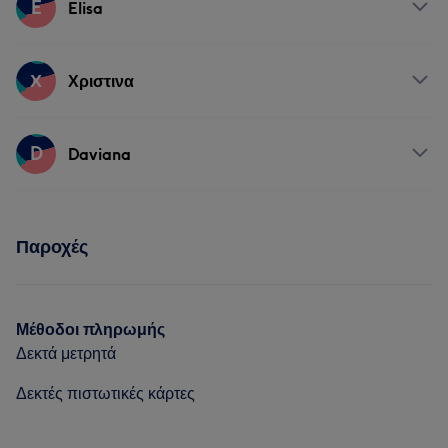
E
Elisa
Μαλλιά
Υπηρεσίες
Χ
Χριστινα
Νύχια
Αποτρίχωση
Υπηρεσίες
D
Daviana
Νύχια
Υπηρεσίες
Παροχές
Νύχια
Μέθοδοι πληρωμής
Δεκτά μετρητά
Δεκτές πιστωτικές κάρτες