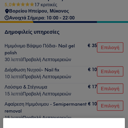
5,0
17 κριτικές
Βορείου Ηπείρου, Μύκονος
Ανοιχτά Σήμερα: 10:00 - 22:00
Δημοφιλείς υπηρεσίες
€ 35
Ημιμόνιμο Βάψιμο Πόδια- Nail gel
Επιλογή
polish
30 λεπτά
Προβολή Λεπτομερειών
€ 10
Διόρθωση Νυχιού- Nail fix
Επιλογή
10 λεπτά
Προβολή Λεπτομερειών
€ 17
Λούσιμο & Στέγνωμα
Επιλογή
15 λεπτά
Προβολή Λεπτομερειών
€ 10
Αφαίρεση Ημιμόνιμου - Semipermanent
Επιλογή
removal
15 λεπτά
Προβολή Λεπτομερειών
€ 10