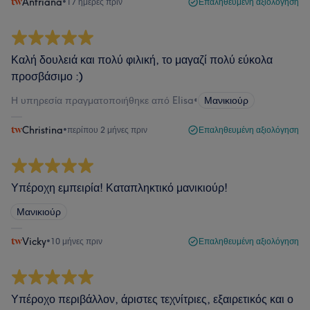
Antriana
•
17 ημέρες πριν
Επαληθευμένη αξιολόγηση
Καλή δουλειά και πολύ φιλική, το μαγαζί πολύ εύκολα
προσβάσιμο :)
Η υπηρεσία πραγματοποιήθηκε από Elisa
•
Μανικιούρ
Christina
•
περίπου 2 μήνες πριν
Επαληθευμένη αξιολόγηση
Υπέροχη εμπειρία! Καταπληκτικό μανικιούρ!
Μανικιούρ
Vicky
•
10 μήνες πριν
Επαληθευμένη αξιολόγηση
Υπέροχο περιβάλλον, άριστες τεχνίτριες, εξαιρετικός και ο