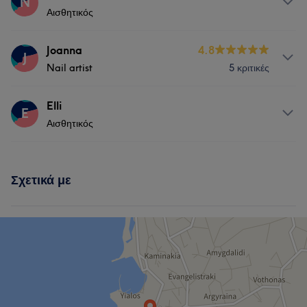
N
Αισθητικός
Νύχια
Αποτρίχωση
Υπηρεσίες
Joanna
4.8
J
Nail artist
5 κριτικές
Νύχια
Υπηρεσίες
Elli
E
Αισθητικός
Σώμα
Νύχια
Πρόσωπο
Υπηρεσίες
Αποτρίχωση
Σχετικά με
Σώμα
Μασάζ
Πρόσωπο
Αποτρίχωση