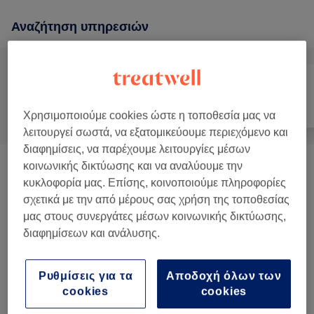
Αναζήτηση υπηρεσιών
Όλα
Μαλλιά
Νύχια
Χρησιμοποιούμε cookies ώστε η τοποθεσία μας να
λειτουργεί σωστά, να εξατομικεύουμε περιεχόμενο και
διαφημίσεις, να παρέχουμε λειτουργίες μέσων
κοινωνικής δικτύωσης και να αναλύουμε την
Θεραπείες Προσώπου
(
7
)
από € 45
κυκλοφορία μας. Επίσης, κοινοποιούμε πληροφορίες
σχετικά με την από μέρους σας χρήση της τοποθεσίας
Μασάζ
(
15
)
από € 45
μας στους συνεργάτες μέσων κοινωνικής δικτύωσης,
διαφημίσεων και ανάλυσης.
Μανικιούρ Και Θεραπείες Χεριών
(
17
)
από € 3
Πεντικιούρ Και Θεραπείες Ποδιών
(
5
)
από € 25
Ρυθμίσεις για τα
Αποδοχή όλων των
cookies
cookies
Φορμάρισμα
(
2
)
από € 25