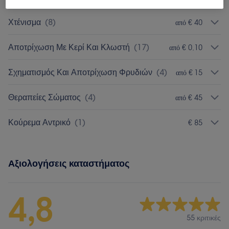
Χτένισμα
(
8
)
από € 40
Αποτρίχωση Με Κερί Και Κλωστή
(
17
)
από € 0,10
Σχηματισμός Και Αποτρίχωση Φρυδιών
(
4
)
από € 15
Θεραπείες Σώματος
(
4
)
από € 45
Κούρεμα Αντρικό
(
1
)
€ 85
Αξιολογήσεις καταστήματος
4,8
55 κριτικές