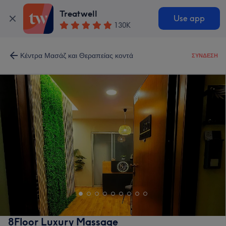
Treatwell
Use app
130K
Κέντρα Μασάζ και Θεραπείας κοντά
ΣΎΝΔΕΣΗ
8Floor Luxury Massage