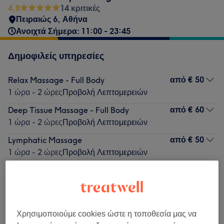
4,8
14 κριτικές
Πειραιώς 6, Αθήνα
Ανοιχτά Σήμερα: 11:00 - 23:45
Δημοφιλείς υπηρεσίες
από
€ 50
Relax Massage - Full Body
1 ώρα - 2 ώρες
Προβολή Λεπτομερειών
από
€ 60
Deep Tissue Massage - Full Body
1 ώρα - 2 ώρες
Προβολή Λεπτομερειών
από
€ 50
Lymphatic Massage
1 ώρα - 2 ώρες
Προβολή Λεπτομερειών
από
€ 55
Stress Relief Massage - Full Body
1 ώρα - 2 ώρες
Προβολή Λεπτομερειών
από
€ 55
Anti-Cellulite Massage
1 ώρα - 2 ώρες
Προβολή Λεπτομερειών
Χρησιμοποιούμε cookies ώστε η τοποθεσία μας να