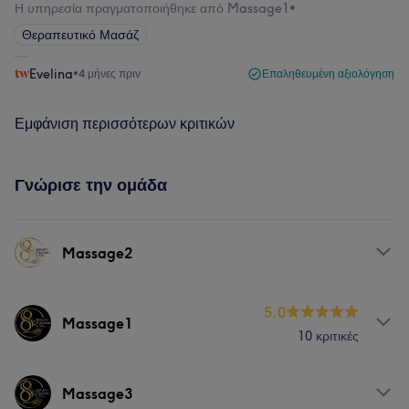
Η υπηρεσία πραγματοποιήθηκε από Massage1
•
Θεραπευτικό Μασάζ
Evelina
•
4 μήνες πριν
Επαληθευμένη αξιολόγηση
Εμφάνιση περισσότερων κριτικών
Γνώρισε την ομάδα
Massage2
Υπηρεσίες
5.0
Massage1
10 κριτικές
Σώμα
Μασάζ
Υπηρεσίες
Massage3