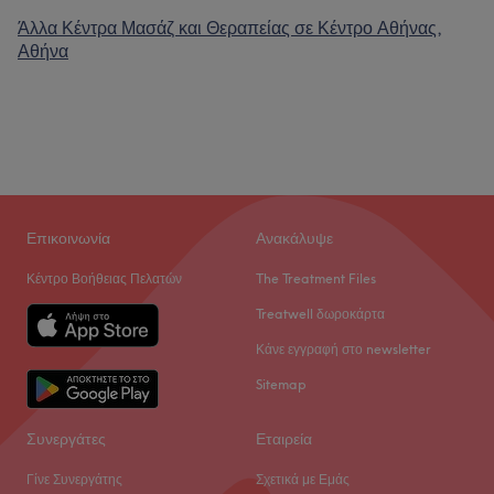
Άλλα Κέντρα Μασάζ και Θεραπείας σε Κέντρο Αθήνας,
Αθήνα
Επικοινωνία
Ανακάλυψε
Κέντρο Βοήθειας Πελατών
The Treatment Files
Treatwell δωροκάρτα
Κάνε εγγραφή στο newsletter
Sitemap
Συνεργάτες
Εταιρεία
Γίνε Συνεργάτης
Σχετικά με Εμάς