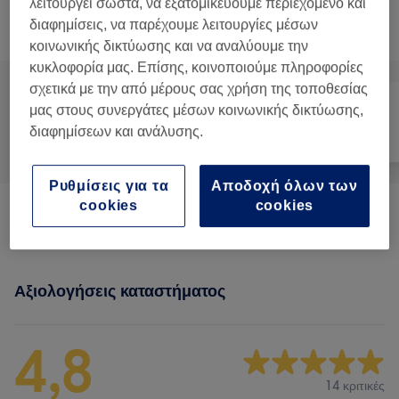
λειτουργεί σωστά, να εξατομικεύουμε περιεχόμενο και
διαφημίσεις, να παρέχουμε λειτουργίες μέσων
Αναζήτηση υπηρεσιών
κοινωνικής δικτύωσης και να αναλύουμε την
κυκλοφορία μας. Επίσης, κοινοποιούμε πληροφορίες
σχετικά με την από μέρους σας χρήση της τοποθεσίας
μας στους συνεργάτες μέσων κοινωνικής δικτύωσης,
διαφημίσεων και ανάλυσης.
Όλα
Μασάζ
Σώμα
Ρυθμίσεις για τα
Αποδοχή όλων των
cookies
cookies
Classic Massages
(
21
)
από € 35
Αξιολογήσεις καταστήματος
4,8
14 κριτικές