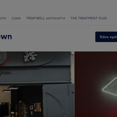
ΩΠΟ
ΣΏΜΑ
TREATWELL ΔΩΡΟΚΆΡΤΑ
THE TREATMENT FILES
own
Κάνε κρά