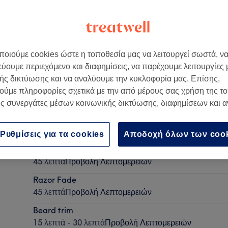
οιούμε cookies ώστε η τοποθεσία μας να λειτουργεί σωστά, ν
εύουμε περιεχόμενο και διαφημίσεις, να παρέχουμε λειτουργίες
λάδα
ής δικτύωσης και να αναλύουμε την κυκλοφορία μας. Επίσης,
ούμε πληροφορίες σχετικά με την από μέρους σας χρήση της τ
ς συνεργάτες μέσων κοινωνικής δικτύωσης, διαφημίσεων και 
Haircut
30 λεπτά - 45 λεπτά
Προβολή Λεπτομερειών
Ρυθμίσεις για τα cookies
Αποδοχή όλων των coo
Combo
45 λεπτά
Προβολή Λεπτομερειών
Razor Fade
45 λεπτά
Προβολή Λεπτομερειών
Beard trim
15 λεπτά - 30 λεπτά
Προβολή Λεπτομερειών