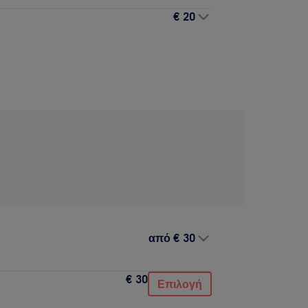
€ 20
από
€ 30
€ 30
Επιλογή