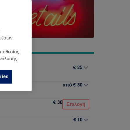
α
 μέσων
οποθεσίας
ανάλυσης.
€ 25
kies
από
€ 30
€ 30
Επιλογή
€ 10