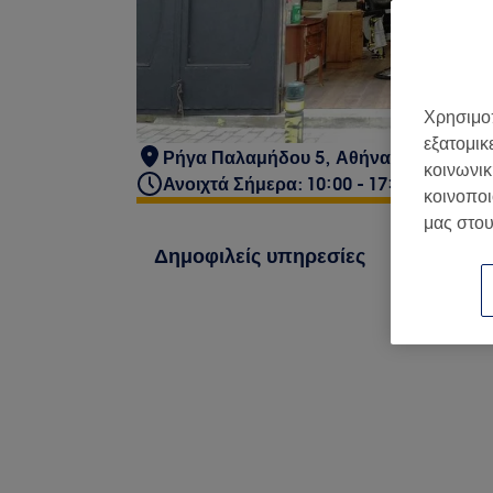
Χρησιμοπ
εξατομικ
Ρήγα Παλαμήδου 5, Αθήνα 105 54, Ελ
κοινωνικ
Ανοιχτά Σήμερα: 10:00 - 17:00
κοινοποι
μας στου
Δημοφιλείς υπηρεσίες