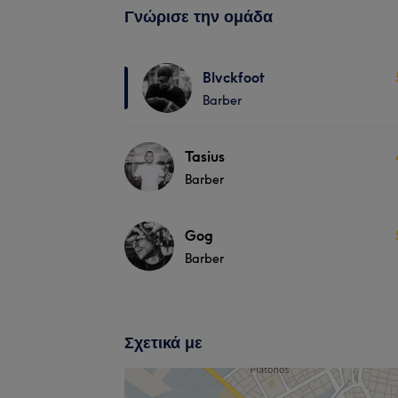
Γνώρισε την ομάδα
Blvckfoot
Barber
Tasius
Barber
Gog
Barber
Σχετικά με