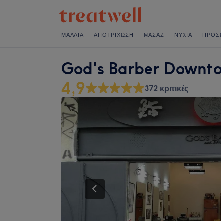
ΜΑΛΛΙΆ
ΑΠΟΤΡΊΧΩΣΗ
ΜΑΣΆΖ
ΝΎΧΙΑ
ΠΡΌΣ
God's Barber Downt
4,9
372 κριτικές