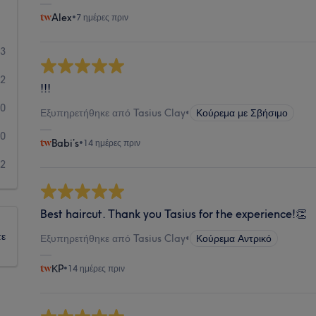
Alex
•
7 ημέρες πριν
93
2
!!!
0
Εξυπηρετήθηκε από Tasius Clay
•
Κούρεμα με Σβήσιμο
0
Babi’s
•
14 ημέρες πριν
2
Best haircut. Thank you Tasius for the experience!👏
τε
Εξυπηρετήθηκε από Tasius Clay
•
Κούρεμα Αντρικό
ΚP
•
14 ημέρες πριν