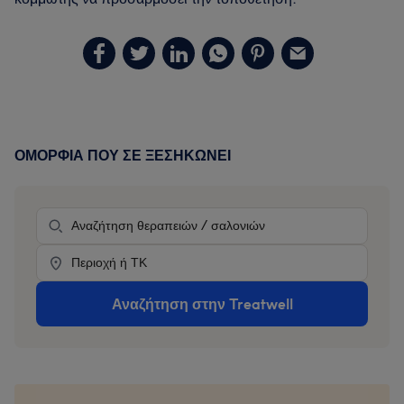
ΟΜΟΡΦΙΆ ΠΟΥ ΣΕ ΞΕΣΗΚΏΝΕΙ
Primary
Sidebar
θεραπεία
Location
Αναζήτηση στην Treatwell