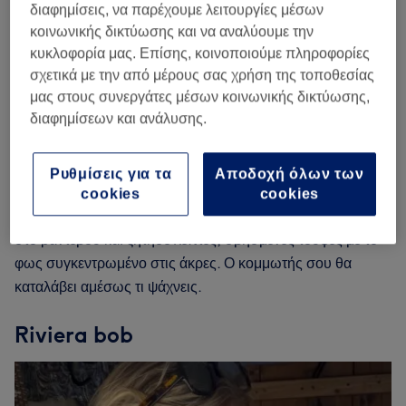
τότε, η ζήτηση δεν σταμάτησε.
διαφημίσεις, να παρέχουμε λειτουργίες μέσων
κοινωνικής δικτύωσης και να αναλύουμε την
Το καλύτερο; Το μάλλωμα είναι ομαλό. Καθώς η ρίζα
κυκλοφορία μας. Επίσης, κοινοποιούμε πληροφορίες
ξαναβγαίνει, το χρώμα μοιάζει απλώς πιο φυσικό και
σχετικά με την από μέρους σας χρήση της τοποθεσίας
ζωντανό: λιγότερες επισκέψεις στο κομμωτήριο και
μας στους συνεργάτες μέσων κοινωνικής δικτύωσης,
διαφημίσεων και ανάλυσης.
περισσότερος χρόνος για να λάμπεις χωρίς κόπο. Ο τύπος
των μαλλιών μετράει πολύ: οι γαλλικές ανταύγειες δίνουν
τον καλύτερό τους εαυτό σε μαλλιά με κυματισμούς και
Ρυθμίσεις για τα
Αποδοχή όλων των
έναν ελαφρώς αχτένιστο αέρα (φυσικό αποτέλεσμα, όχι
cookies
cookies
υπερβολικά έντονο). Πήγαινε μια φωτογραφία αναφοράς
στο ραντεβού και ζήτησε λεπτές, σβησμένες τούφες με το
φως συγκεντρωμένο στις άκρες. Ο κομμωτής σου θα
καταλάβει αμέσως τι ψάχνεις.
Riviera bob