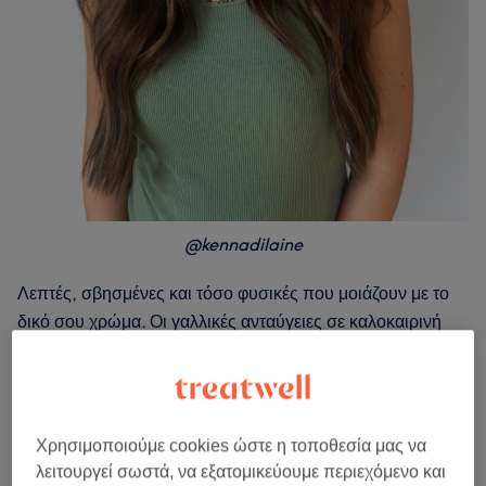
@kennadilaine
Λεπτές, σβησμένες και τόσο φυσικές που μοιάζουν με το
δικό σου χρώμα. Οι γαλλικές ανταύγειες σε καλοκαιρινή
εκδοχή ποντάρουν σε λεπτές τούφες που ανοίγουν λίγα
χιλιοστά κάτω από τη ρίζα, με το φως συγκεντρωμένο στις
άκρες: το αποτέλεσμα είναι μια απαλή και φωτεινή
διάσταση, κάπου ανάμεσα στο ξανθό και το καστανό. Το
Χρησιμοποιούμε cookies ώστε η τοποθεσία μας να
look έγινε viral στο TikTok στις αρχές της χρονιάς και, από
λειτουργεί σωστά, να εξατομικεύουμε περιεχόμενο και