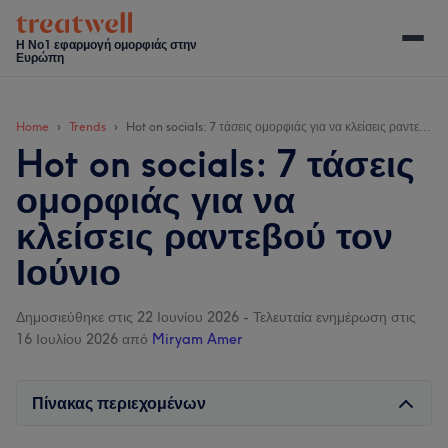
Skip
Skip
Skip
Skip
to
to
to
to
Η Νο1 εφαρμογή ομορφιάς στην
Ευρώπη
main
secondary
primary
footer
content
menu
sidebar
Home
Trends
Hot on socials: 7 τάσεις ομορφιάς για να κλείσεις ραντεβού τον Ιούνιο
Hot on socials: 7 τάσεις
ομορφιάς για να
κλείσεις ραντεβού τον
Ιούνιο
Δημοσιεύθηκε στις 22 Ιουνίου 2026
-
Τελευταία ενημέρωση στις
16 Ιουλίου 2026
από
Miryam Amer
Πίνακας περιεχομένων