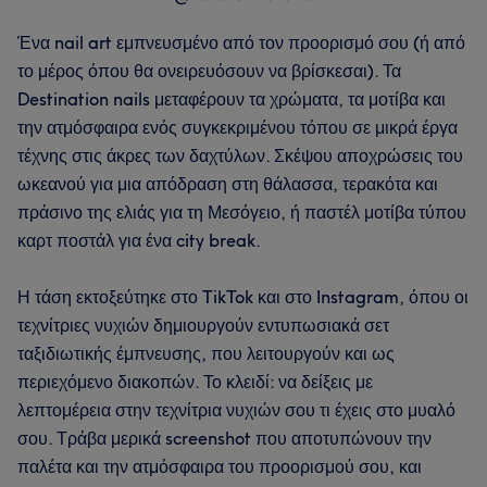
Ένα nail art εμπνευσμένο από τον προορισμό σου (ή από
το μέρος όπου θα ονειρευόσουν να βρίσκεσαι). Τα
Destination nails μεταφέρουν τα χρώματα, τα μοτίβα και
την ατμόσφαιρα ενός συγκεκριμένου τόπου σε μικρά έργα
τέχνης στις άκρες των δαχτύλων. Σκέψου αποχρώσεις του
ωκεανού για μια απόδραση στη θάλασσα, τερακότα και
πράσινο της ελιάς για τη Μεσόγειο, ή παστέλ μοτίβα τύπου
καρτ ποστάλ για ένα city break.
Η τάση εκτοξεύτηκε στο TikTok και στο Instagram, όπου οι
τεχνίτριες νυχιών δημιουργούν εντυπωσιακά σετ
ταξιδιωτικής έμπνευσης, που λειτουργούν και ως
περιεχόμενο διακοπών. Το κλειδί: να δείξεις με
λεπτομέρεια στην τεχνίτρια νυχιών σου τι έχεις στο μυαλό
σου. Τράβα μερικά screenshot που αποτυπώνουν την
παλέτα και την ατμόσφαιρα του προορισμού σου, και