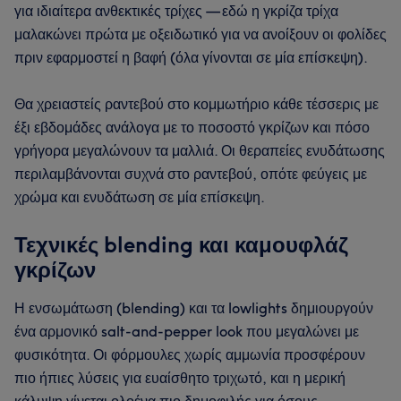
για ιδιαίτερα ανθεκτικές τρίχες — εδώ η γκρίζα τρίχα
μαλακώνει πρώτα με οξειδωτικό για να ανοίξουν οι φολίδες
πριν εφαρμοστεί η βαφή (όλα γίνονται σε μία επίσκεψη).
Θα χρειαστείς ραντεβού στο κομμωτήριο κάθε τέσσερις με
έξι εβδομάδες ανάλογα με το ποσοστό γκρίζων και πόσο
γρήγορα μεγαλώνουν τα μαλλιά. Οι θεραπείες ενυδάτωσης
περιλαμβάνονται συχνά στο ραντεβού, οπότε φεύγεις με
χρώμα και ενυδάτωση σε μία επίσκεψη.
Τεχνικές blending και καμουφλάζ
γκρίζων
Η ενσωμάτωση (blending) και τα lowlights δημιουργούν
ένα αρμονικό salt-and-pepper look που μεγαλώνει με
φυσικότητα. Οι φόρμουλες χωρίς αμμωνία προσφέρουν
πιο ήπιες λύσεις για ευαίσθητο τριχωτό, και η μερική
κάλυψη γίνεται ολοένα πιο δημοφιλής για όσους