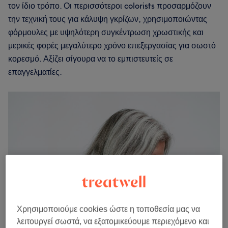
τον ίδιο τρόπο. Οι περισσότεροι colorists προσαρμόζουν
την τεχνική τους για κάλυψη γκρίζων, χρησιμοποιώντας
φόρμουλες με υψηλότερη συγκέντρωση χρωστικής και
μερικές φορές μεγαλύτερο χρόνο επεξεργασίας για σωστό
κορεσμό. Αξίζει σίγουρα να το εμπιστευτείς σε
επαγγελματίες.
Χρησιμοποιούμε cookies ώστε η τοποθεσία μας να
λειτουργεί σωστά, να εξατομικεύουμε περιεχόμενο και