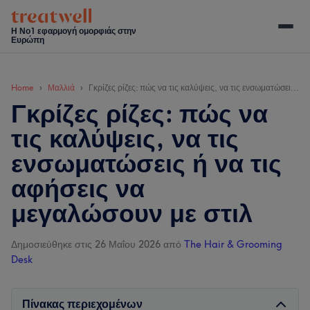
Skip
Skip
Skip
Skip
to
to
to
to
Η Νο1 εφαρμογή ομορφιάς στην
Ευρώπη
main
secondary
primary
footer
content
menu
sidebar
Home
Μαλλιά
Γκρίζες ρίζες: πώς να τις καλύψεις, να τις ενσωματώσεις ή να τις αφήσεις να μεγαλώσουν με στιλ
Γκρίζες ρίζες: πώς να
τις καλύψεις, να τις
ενσωματώσεις ή να τις
αφήσεις να
μεγαλώσουν με στιλ
Δημοσιεύθηκε στις 26 Μαΐου 2026
από
The Hair & Grooming
Desk
Πίνακας περιεχομένων