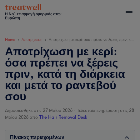
Skip
Skip
Skip
Skip
to
to
to
to
Η Νο1 εφαρμογή ομορφιάς στην
Ευρώπη
main
secondary
primary
footer
content
menu
sidebar
Home
Αποτρίχωση
Αποτρίχωση με κερί: όσα πρέπει να ξέρεις πριν, κατά τη διάρκεια και μετά το ραντεβού σου
Αποτρίχωση με κερί:
όσα πρέπει να ξέρεις
πριν, κατά τη διάρκεια
και μετά το ραντεβού
σου
Δημοσιεύθηκε στις 27 Μαΐου 2026
-
Τελευταία ενημέρωση στις 28
Μαΐου 2026
από
The Hair Removal Desk
Πίνακας περιεχομένων