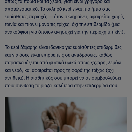
όπως τα πόδια και τα χέρια, γιατί είναι γρήγορο και
αποτελεσματικό. Το σκληρό κερί είναι πιο ήπιο στις
ευαίσθητες περιοχές — όταν σκληραίνει, αφαιρείται χωρίς
ταινία και πιάνει μόνο τις τρίχες, όχι την επιδερμίδα (μια
ανακούφιση για όποιον ανησυχεί για την περιοχή μπικίνι).
Το κερί ζάχαρης είναι ιδανικό για ευαίσθητες επιδερμίδες
και για όσες είναι επιρρεπείς σε αντιδράσεις, καθώς
παρασκευάζεται από φυσικά υλικά όπως ζάχαρη, λεμόνι
και νερό, και αφαιρείται προς τη φορά της τρίχας (όχι
αντίθετα). Η αισθητικός σου μπορεί να σε συμβουλεύσει
ποια σύνθεση ταιριάζει καλύτερα στην επιδερμίδα σου.