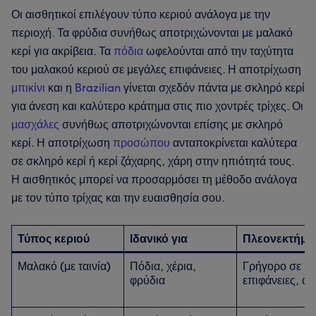
Οι αισθητικοί επιλέγουν τύπο κεριού ανάλογα με την
περιοχή. Τα φρύδια συνήθως αποτριχώνονται με μαλακό
κερί για ακρίβεια. Τα
πόδια
ωφελούνται από την ταχύτητα
του μαλακού κεριού σε μεγάλες επιφάνειες. Η αποτρίχωση
μπικίνι
και η
Brazilian
γίνεται σχεδόν πάντα με σκληρό κερί
για άνεση και καλύτερο κράτημα στις πιο χοντρές τρίχες. Οι
μασχάλες
συνήθως αποτριχώνονται επίσης με σκληρό
κερί. Η αποτρίχωση
προσώπου
ανταποκρίνεται καλύτερα
σε σκληρό κερί ή κερί ζάχαρης, χάρη στην ηπιότητά τους.
Η αισθητικός μπορεί να προσαρμόσει τη μέθοδο ανάλογα
με τον τύπο τρίχας και την ευαισθησία σου.
Τύπος κεριού
Ιδανικό για
Πλεονεκτήμα
Μαλακό (με ταινία)
Πόδια, χέρια,
Γρήγορο σε με
φρύδια
επιφάνειες, ακ