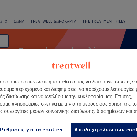
ΩΠΟ
ΣΏΜΑ
TREATWELL ΔΩΡΟΚΆΡΤΑ
THE TREATMENT FILES
Θεραπείες rasul και λάσπης
οιούμε cookies ώστε η τοποθεσία μας να λειτουργεί σωστά, ν
νια
Άμεσες Προσφορές
Βαθμολογία
εύουμε περιεχόμενο και διαφημίσεις, να παρέχουμε λειτουργίες
ής δικτύωσης και να αναλύουμε την κυκλοφορία μας. Επίσης,
ούμε πληροφορίες σχετικά με την από μέρους σας χρήση της τ
ς συνεργάτες μέσων κοινωνικής δικτύωσης, διαφημίσεων και 
+
e's Beaute
Ρυθμίσεις για τα cookies
Αποδοχή όλων των coo
473 κριτικές
−