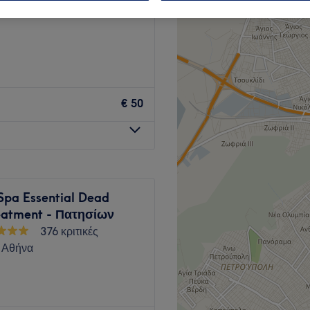
ι, Αττική
€ 50
Spa Essential Dead
eatment - Πατησίων
376 κριτικές
 Αθήνα
ής στο Afrodite΄s Beaute στο