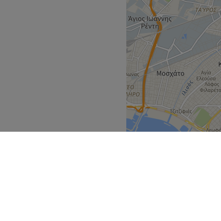
ισσότερο και απόλαυσε μια
ην αναζωογόνηση που
όνο λεπτά από το κατάστημα,
είων κάνοντας την πρόσβαση
ειρία στον χώρο της
α καλύτερα αποτελέσματα.
ούρ, αποτρίχωση.
Go to venue