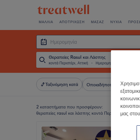
ΜΑΛΛΙΆ
ΑΠΟΤΡΊΧΩΣΗ
ΜΑΣΆΖ
ΝΎΧΙΑ
ΠΡΌΣ
Θεραπείες Rasul και Λάσπης
κοντά Περιστέρι, Αττική
・
Ημερομηνία
Χρησιμοπ
Ταξινόμηση κατά
Οποιαδήποτε τιμή
Σαλό
εξατομικ
κοινωνικ
κοινοποι
2 καταστήματα που προσφέρουν:
θεραπείες rasul και λάσπης κοντά Περιστέρι, Αττική
μας στου
Afrodit
5,0