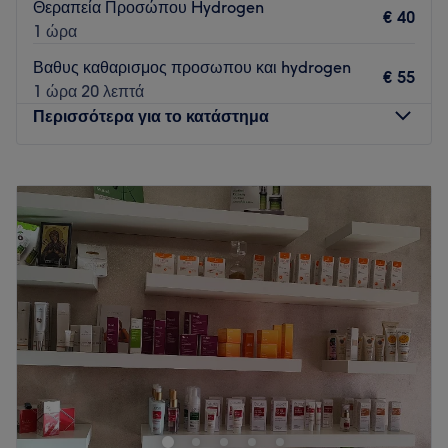
Θεραπεία Προσώπου Hydrogen
€ 40
1 ώρα
Βαθυς καθαρισμος προσωπου και hydrogen
€ 55
1 ώρα 20 λεπτά
Περισσότερα για το κατάστημα
Δευτέρα
10:00
–
20:00
Τρίτη
10:00
–
20:00
Τετάρτη
09:00
–
17:00
Πέμπτη
10:00
–
20:00
Παρασκευή
10:00
–
20:00
Σάββατο
Κλειστό
Κυριακή
Κλειστό
Το Beauty Door βρίσκεται στο Κορδελιό Θεσσαλονίκης. Σε
ένα μοντέρνο και φιλόξενο χώρο ,προσφέρουμε
ολοκληρωμένες υπηρεσίες αισθητικής όπως περιποιήσεις
σώματος και προσώπου, αποτρίχωση λέιζερ και nail care.