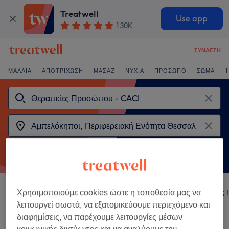
Treatwell
Use app
130K
ΣΎΝΔΕΣΗ
ΜΑΛΛΙΆ
ΑΠΟΤΡΊΧΩΣΗ
ΜΑΣΆΖ
ΝΎΧΙΑ
ΠΡΌΣΩΠΟ
ΣΏΜΑ
T
Ταξινόμηση κατά
Οποιαδήποτε τιμή
Σαλόνια
Άμεσες 
Χρησιμοποιούμε cookies ώστε η τοποθεσία μας να
λειτουργεί σωστά, να εξατομικεύουμε περιεχόμενο και
διαφημίσεις, να παρέχουμε λειτουργίες μέσων
2 καταστήματα που προσφέρουν: