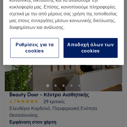
κοινωνικής δικτύωσης και να αναλύουμε την
θεραπείες προσώπου - caci κοντά Αμπελόκηποι, Περιφερειακή Ενότητα
Θεσσαλονίκης
κυκλοφορία μας. Επίσης, κοινοποιούμε πληροφορίες
σχετικά με την από μέρους σας χρήση της τοποθεσίας
μας στους συνεργάτες μέσων κοινωνικής δικτύωσης,
διαφημίσεων και ανάλυσης.
Ρυθμίσεις για τα
Αποδοχή όλων των
cookies
cookies
Beauty Door - Κέντρο Αισθητικής
4,7
29 κριτικές
Ελευθέριο Κορδελιό, Περιφερειακή Ενότητα
Θεσσαλονίκης
Εμφάνιση στον χάρτη