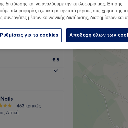
ής δικτύωσης και να αναλύουμε την κυκλοφορία μας. Επίσης,
 Αττική
ούμε πληροφορίες σχετικά με την από μέρους σας χρήση της τ
ς συνεργάτες μέσων κοινωνικής δικτύωσης, διαφημίσεων και 
Ρυθμίσεις για τα cookies
Αποδοχή όλων των coo
€ 10
€ 5
 Nails
453 κριτικές
α, Αττική