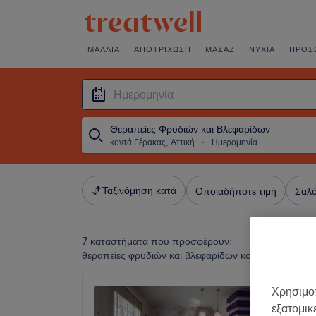
ΜΑΛΛΙΆ
ΑΠΟΤΡΊΧΩΣΗ
ΜΑΣΆΖ
ΝΎΧΙΑ
ΠΡΌΣ
Θεραπείες Φρυδιών και Βλεφαρίδων
κοντά Γέρακας, Αττική
・
Ημερομηνία
Ταξινόμηση κατά
Οποιαδήποτε τιμή
Σαλό
7 καταστήματα που προσφέρουν:
θεραπείες φρυδιών και βλεφαρίδων κοντά Γέρακας, Α
Χρησιμοπ
Zin Ze
εξατομικ
5,0