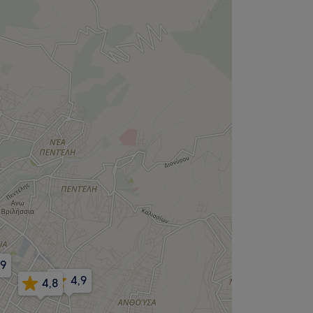
,9
4,9
4,8