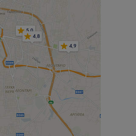
5,0
4,8
4,9