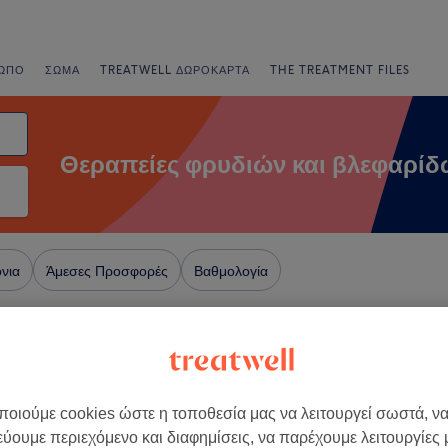
ΩΠΟ
ΣΏΜΑ
TREATWELL ΔΩΡΟΚΆΡΤΑ
THE TREATMENT FILES
Θεραπείες φρυδιών και βλεφαρίδ
νια
Άμεσες Προσφορές
Βαθμολογία
ττική
+
οιούμε cookies ώστε η τοποθεσία μας να λειτουργεί σωστά, ν
n medical & spa
εύουμε περιεχόμενο και διαφημίσεις, να παρέχουμε λειτουργίες
205 κριτικές
−