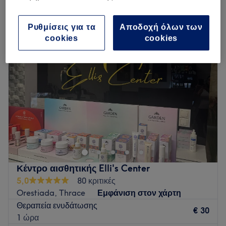
θεραπείες μαλλιών και τριχωτού της κεφαλής για γυναίκες σε Orestiada,
Thrace
Ρυθμίσεις για τα
Αποδοχή όλων των
cookies
cookies
Κέντρο αισθητικής Elli's Center
5,0
80 κριτικές
Orestiada, Thrace
Εμφάνιση στον χάρτη
Θεραπεία ενυδάτωσης
€ 30
1 ώρα