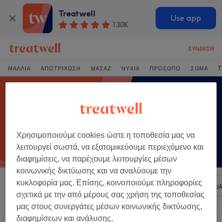
Treatwell
Use app
130K
ΣΎΝΔΕΣΗ
ΜΑΛΛΙΆ
ΑΠΟΤΡΊΧΩΣΗ
ΜΑΣΆΖ
ΝΎΧΙΑ
ΠΡΌΣΩΠΟ
ΣΏΜΑ
T
Χρησιμοποιούμε cookies ώστε η τοποθεσία μας να
λειτουργεί σωστά, να εξατομικεύουμε περιεχόμενο και
διαφημίσεις, να παρέχουμε λειτουργίες μέσων
κοινωνικής δικτύωσης και να αναλύουμε την
κυκλοφορία μας. Επίσης, κοινοποιούμε πληροφορίες
Ταξινόμηση κατά
Σαλόνια
Άμεσες Προσφορές
Βαθμολ
σχετικά με την από μέρους σας χρήση της τοποθεσίας
μας στους συνεργάτες μέσων κοινωνικής δικτύωσης,
Ένα κατάστημα που προσφέρει:
διαφημίσεων και ανάλυσης.