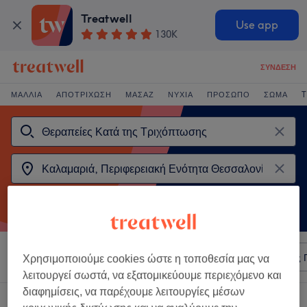
Treatwell
Use app
130K
ΣΎΝΔΕΣΗ
ΜΑΛΛΙΆ
ΑΠΟΤΡΊΧΩΣΗ
ΜΑΣΆΖ
ΝΎΧΙΑ
ΠΡΌΣΩΠΟ
ΣΏΜΑ
T
Ταξινόμηση κατά
Οποιαδήποτε τιμή
Σαλόνια
Άμεσες 
Χρησιμοποιούμε cookies ώστε η τοποθεσία μας να
λειτουργεί σωστά, να εξατομικεύουμε περιεχόμενο και
διαφημίσεις, να παρέχουμε λειτουργίες μέσων
2 καταστήματα που προσφέρουν: