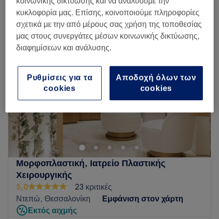
κοινωνικής δικτύωσης και να αναλύουμε την
θεραπείες κατά της τριχόπτωσης κοντά Καλαμαριά, Περιφερειακή Ενότητα
Θεσσαλονίκης
κυκλοφορία μας. Επίσης, κοινοποιούμε πληροφορίες
σχετικά με την από μέρους σας χρήση της τοποθεσίας
μας στους συνεργάτες μέσων κοινωνικής δικτύωσης,
διαφημίσεων και ανάλυσης.
Ρυθμίσεις για τα
Αποδοχή όλων των
cookies
cookies
Μορφοπλαστική, Ιατρείο Πλαστικής
Χειρουργικής
5,0
23 κριτικές
Ντεπώ, Θεσσαλονίκη
Εμφάνιση στον χάρτη
Εκτός αιχμής