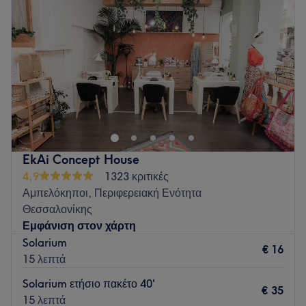
Πέμπτη
12:00
–
20:00
Ειδικεύονται σε: Συνεδρίες μαυρίσματος, μαύρισμα με σπρέι.
Παρασκευή
12:00
–
20:00
Go to venue
Σάββατο
10:00
–
18:00
Κυριακή
Κλειστό
Κέντρο ομορφιάς
Go to venue
EkAi Concept House
4,9
1323 κριτικές
Αμπελόκηποι, Περιφερειακή Ενότητα
Θεσσαλονίκης
Εμφάνιση στον χάρτη
Solarium
€ 16
15 λεπτά
Solarium ετήσιο πακέτο 40'
€ 35
15 λεπτά