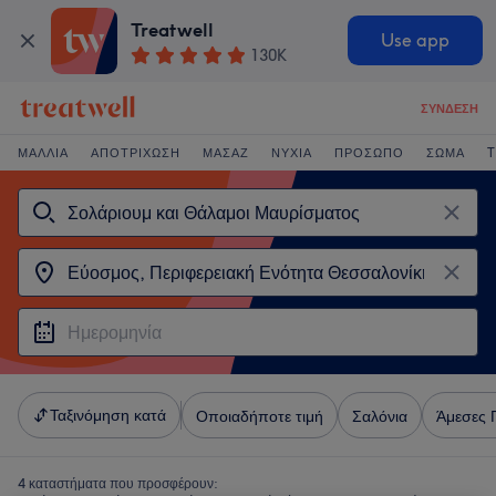
Treatwell
Use app
130K
ΣΎΝΔΕΣΗ
ΜΑΛΛΙΆ
ΑΠΟΤΡΊΧΩΣΗ
ΜΑΣΆΖ
ΝΎΧΙΑ
ΠΡΌΣΩΠΟ
ΣΏΜΑ
T
Ταξινόμηση κατά
Οποιαδήποτε τιμή
Σαλόνια
Άμεσες 
4 καταστήματα που προσφέρουν: