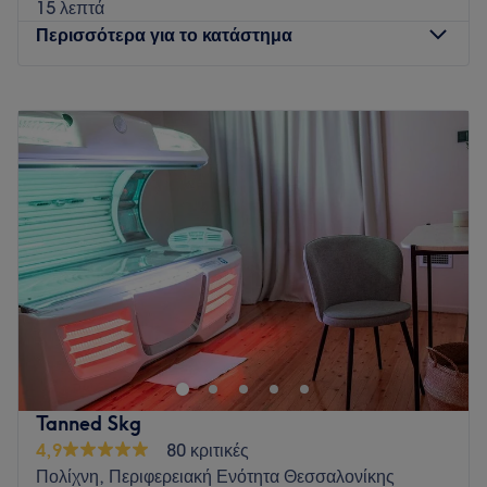
15 λεπτά
Περισσότερα για το κατάστημα
Δευτέρα
09:00
–
21:00
Τρίτη
09:00
–
21:00
Τετάρτη
09:00
–
21:00
Πέμπτη
09:00
–
21:00
Παρασκευή
09:00
–
21:00
Σάββατο
Κλειστό
Κυριακή
Κλειστό
Το Elysian beauty salon λειτουργεί στον Εύοσμο
Θεσσαλονίκης από το 2019 από δύο καταξιωμένες
αισθητικούς ΤΕΙ την Άννα και Κωνσταντίνα Κωνσταντινίδου
με πολύ αγάπη και αφοσίωση για τον χώρο της αισθητικής,
με συνεχή έρευνα και αναζήτηση για τις πιο εξελιγμένες
Tanned Skg
υπηρεσίες και τεχνικές για τα πιο άψογα αποτελέσματα! Στο
4,9
80 κριτικές
κατάστημα θα βρείς ένα ζεστό, φιλόξενο, επαγγελαμτικό
Πολίχνη, Περιφερειακή Ενότητα Θεσσαλονίκης
χώρο και θα εξυπηρετηθείς μόνο από έμπειρους γνώστες