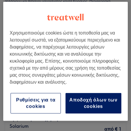
σολάριουμ και θάλαμοι μαυρίσματος κοντά Εύοσμος, Περιφερειακή
Ενότητα Θεσσαλονίκης
Χρησιμοποιούμε cookies ώστε η τοποθεσία μας να
λειτουργεί σωστά, να εξατομικεύουμε περιεχόμενο και
διαφημίσεις, να παρέχουμε λειτουργίες μέσων
κοινωνικής δικτύωσης και να αναλύουμε την
κυκλοφορία μας. Επίσης, κοινοποιούμε πληροφορίες
σχετικά με την από μέρους σας χρήση της τοποθεσίας
μας στους συνεργάτες μέσων κοινωνικής δικτύωσης,
διαφημίσεων και ανάλυσης.
Elysian Beauty Salon Εύοσμος
Ρυθμίσεις για τα
Αποδοχή όλων των
5,0
417 κριτικές
cookies
cookies
Εύοσμος, Περιφερειακή Ενότητα Θεσσαλονίκης
Εμφάνιση στον χάρτη
Solarium
από
€ 1