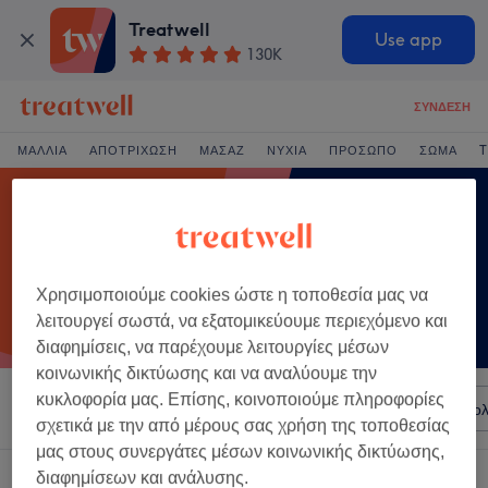
Treatwell
Use app
130K
ΣΎΝΔΕΣΗ
ΜΑΛΛΙΆ
ΑΠΟΤΡΊΧΩΣΗ
ΜΑΣΆΖ
ΝΎΧΙΑ
ΠΡΌΣΩΠΟ
ΣΏΜΑ
T
Χρησιμοποιούμε cookies ώστε η τοποθεσία μας να
λειτουργεί σωστά, να εξατομικεύουμε περιεχόμενο και
διαφημίσεις, να παρέχουμε λειτουργίες μέσων
κοινωνικής δικτύωσης και να αναλύουμε την
κυκλοφορία μας. Επίσης, κοινοποιούμε πληροφορίες
Ταξινόμηση κατά
Σαλόνια
Άμεσες Προσφορές
Βαθμολ
σχετικά με την από μέρους σας χρήση της τοποθεσίας
μας στους συνεργάτες μέσων κοινωνικής δικτύωσης,
Ένα κατάστημα που προσφέρει:
διαφημίσεων και ανάλυσης.