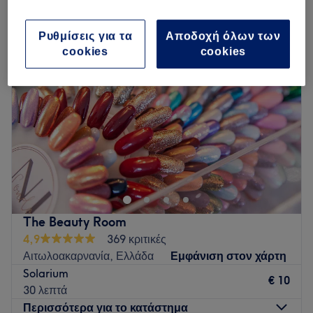
σολάριουμ και θάλαμοι μαυρίσματος σε Αιτωλοακαρνανία, Ελλάδα
Ρυθμίσεις για τα
Αποδοχή όλων των
cookies
cookies
The Beauty Room
4,9
369 κριτικές
Αιτωλοακαρνανία, Ελλάδα
Εμφάνιση στον χάρτη
Solarium
€ 10
30 λεπτά
Περισσότερα για το κατάστημα