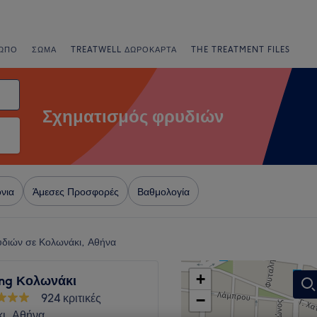
ΩΠΟ
ΣΏΜΑ
TREATWELL ΔΩΡΟΚΆΡΤΑ
THE TREATMENT FILES
Σχηματισμός φρυδιών
νια
Άμεσες Προσφορές
Βαθμολογία
διών σε Κολωνάκι, Αθήνα
+
ing Κολωνάκι
924 κριτικές
−
ι, Αθήνα