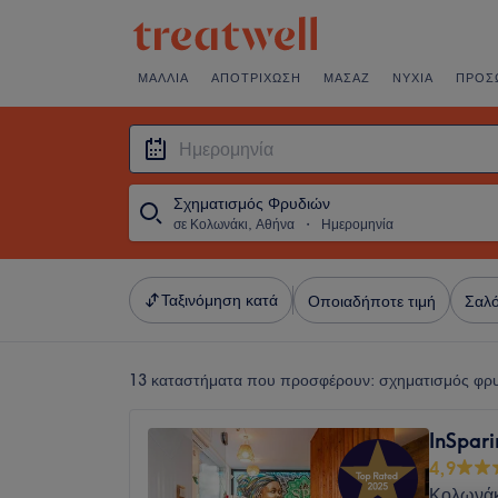
ΜΑΛΛΙΆ
ΑΠΟΤΡΊΧΩΣΗ
ΜΑΣΆΖ
ΝΎΧΙΑ
ΠΡΌΣ
Σχηματισμός Φρυδιών
σε Κολωνάκι, Αθήνα
・
Ημερομηνία
Ταξινόμηση κατά
Οποιαδήποτε τιμή
Σαλό
13 καταστήματα που προσφέρουν:
σχηματισμός φρυ
InSpar
4,9
Κολωνάκ