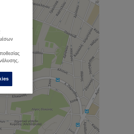
α
 μέσων
οποθεσίας
ανάλυσης.
kies