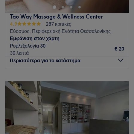
κάθε ανθρώπου που επιθυμεί να βελτιώσει την ποιότητα
ζωής του. Με κάθε συνεδρία, στοχεύουμε στη βελτίωση της
Tao Way Massage & Wellness Center
κυκλοφορίας του αίματος, την ενίσχυση της μυϊκής
4,9
287 κριτικές
ευλυγισίας, και στην προώθηση της ψυχικής ισορροπίας.
Εύοσμος, Περιφερειακή Ενότητα Θεσσαλονίκης
Είτε προετοιμάζεστε για έναν αγώνα, είτε αναζητάτε έναν
Εμφάνιση στον χάρτη
τρόπο να αυξήσετε την παραγωγικότητά σας στην εργασία
Ρεφλεξολογία 30'
και εν μέρει στην καθημερινή σας ζωή, το μασάζ μπορεί να
€ 20
30 λεπτά
αποτελέσει τον σύμμαχό σας σε κάθε προσπάθεια.
Περισσότερα για το κατάστημα
Go to venue
Δευτέρα
11:00
–
23:00
Τρίτη
11:00
–
23:00
Τετάρτη
11:00
–
23:00
Πέμπτη
11:00
–
23:00
Παρασκευή
11:00
–
23:00
Σάββατο
13:00
–
21:00
Κυριακή
Κλειστό