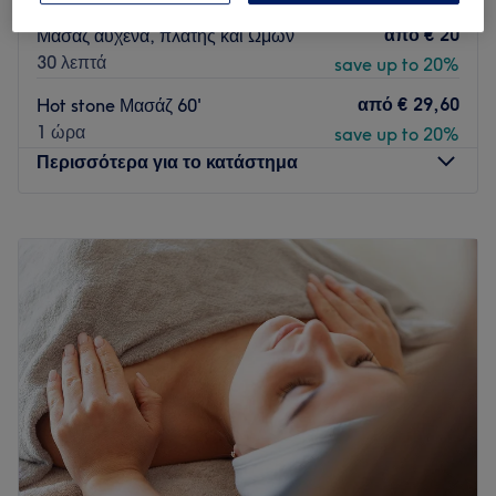
Εκτός αιχμής
από
€ 20
Μασαζ αυχένα, πλάτης και Ώμων
30 λεπτά
save up to 20%
από
€ 29,60
Hot stone Μασάζ 60'
1 ώρα
save up to 20%
Περισσότερα για το κατάστημα
Δευτέρα
09:00
–
21:00
Τρίτη
10:00
–
21:00
Τετάρτη
09:00
–
21:00
Πέμπτη
09:00
–
21:00
Παρασκευή
09:00
–
21:00
Σάββατο
10:00
–
18:00
Κυριακή
Κλειστό
Οι υπηρεσίες μας έχουν σχεδιαστεί για να καλύψουν κάθε
ανάγκες και απευθύνονται σε μια ευρεία γκάμα ατόμων,
όπως αθλητές υψηλής επίδοσης, εργαζομένων, αλλά και