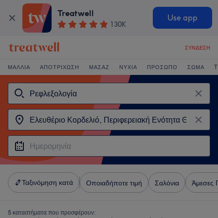
Treatwell
Use app
130K
ΣΎΝΔΕΣΗ
ΜΑΛΛΙΆ
ΑΠΟΤΡΊΧΩΣΗ
ΜΑΣΆΖ
ΝΎΧΙΑ
ΠΡΌΣΩΠΟ
ΣΏΜΑ
T
Ταξινόμηση κατά
Οποιαδήποτε τιμή
Σαλόνια
Άμεσες 
5 καταστήματα που προσφέρουν: