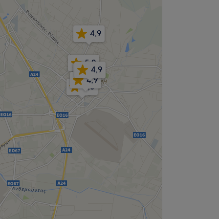
4,9
5,0
4,9
4,9
4,9
5,0