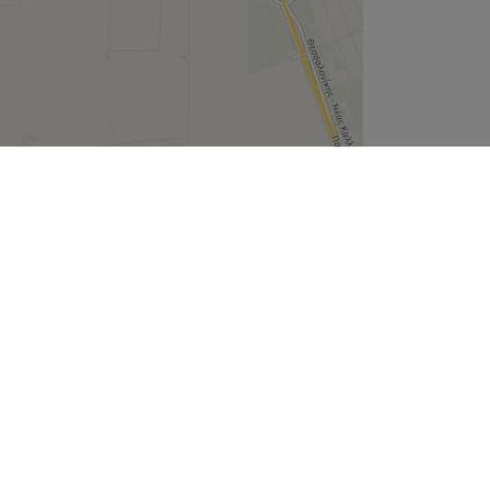
Leaflet
| ©
OpenStreetMap
contributors
Εταιρεία