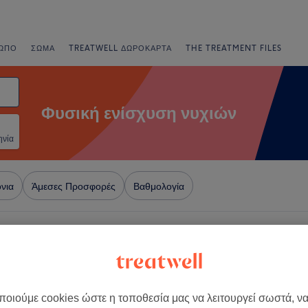
ΩΠΟ
ΣΏΜΑ
TREATWELL ΔΩΡΟΚΆΡΤΑ
THE TREATMENT FILES
Φυσική ενίσχυση νυχιών
ηνία
νια
Άμεσες Προσφορές
Βαθμολογία
ή Ενότητα Θεσσαλονίκης
+
e Hair and More
οιούμε cookies ώστε η τοποθεσία μας να λειτουργεί σωστά, ν
−