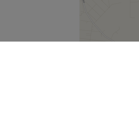
el Beauty x Wellness
χωση, θεραπείες προσώπου
 και βλεφαρίδων με έμφαση
ium wellness κέντρο στην
 επαγγελματισμό, αισθητική
ροσέγγιση για κάθε ανάγκη.
Go to venue
Macedonia
>
μη
άλυψε
Συνεργάτες