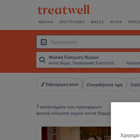
ΜΑΛΛΙΆ
ΑΠΟΤΡΊΧΩΣΗ
ΜΑΣΆΖ
ΝΎΧΙΑ
ΠΡΌΣ
Φυσική Ενίσχυση Νυχιών
κοντά Θέρμη, Περιφερειακή Ενότητα Θεσσαλονίκης
・
Ημερομ
Ταξινόμηση κατά
Οποιαδήποτε τιμή
Σαλό
7 καταστήματα που προσφέρουν:
φυσική ενίσχυση νυχιών κοντά Θέρμη, Περιφερειακ
We Lov
Χρησιμοπ
Πυλαία