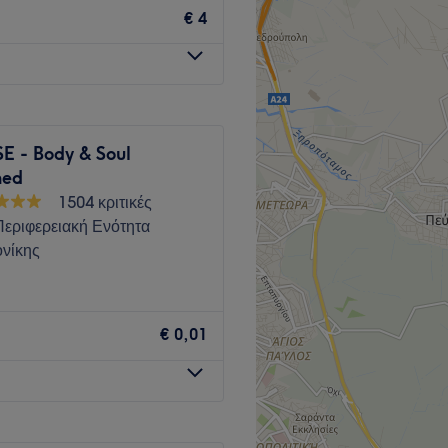
€ 4
Go to venue
 - Body & Soul
ned
1504 κριτικές
Περιφερειακή Ενότητα
νίκης
Go to venue
€ 0,01