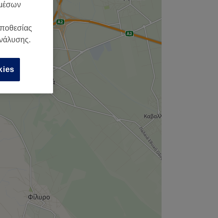
,
 μέσων
οποθεσίας
ανάλυσης.
kies