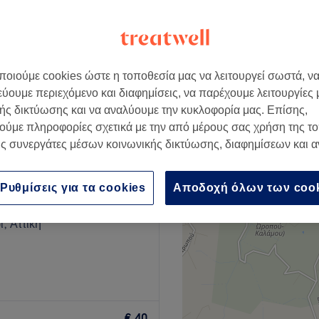
οιούμε cookies ώστε η τοποθεσία μας να λειτουργεί σωστά, ν
€ 2
εύουμε περιεχόμενο και διαφημίσεις, να παρέχουμε λειτουργίες
ής δικτύωσης και να αναλύουμε την κυκλοφορία μας. Επίσης,
ούμε πληροφορίες σχετικά με την από μέρους σας χρήση της τ
ς συνεργάτες μέσων κοινωνικής δικτύωσης, διαφημίσεων και 
a Luxury Nails & Spa
Ρυθμίσεις για τα cookies
Αποδοχή όλων των coo
261 κριτικές
, Αττική
ρος για να ανανεώσεις την
ώς προσφέρει υπηρεσίες
€ 40