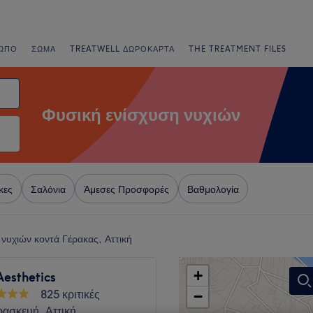
ΩΠΟ
ΣΏΜΑ
TREATWELL ΔΩΡΟΚΆΡΤΑ
THE TREATMENT FILES
Φυσική ενίσχυση νυχιών
κες
Σαλόνια
Άμεσες Προσφορές
Βαθμολογία
 νυχιών κοντά Γέρακας, Αττική
+
Aesthetics
825 κριτικές
−
ρασκευή, Αττική