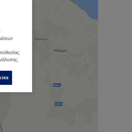
α
 μέσων
οποθεσίας
ανάλυσης.
kies