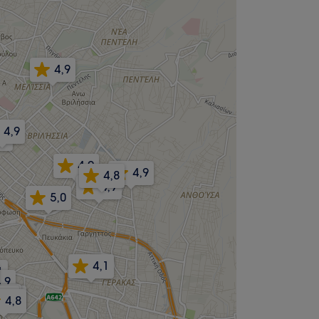
4,9
4,9
,9
4,9
4,9
4,8
4,9
5,0
4,1
1
,9
4,8
4,8
4,8
4,8