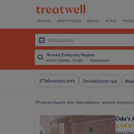
ΜΑΛΛΙΆ
ΑΠΟΤΡΊΧΩΣΗ
ΜΑΣΆΖ
ΝΎΧΙΑ
ΠΡΌΣ
Φυσική Ενίσχυση Νυχιών
κοντά Γέρακας, Αττική
・
Ημερομηνία
Ταξινόμηση κατά
Οποιαδήποτε τιμή
Μάρ
19 καταστήματα που προσφέρουν:
φυσική ενίσχυση
Oda's 
4,9
Αγία Πα