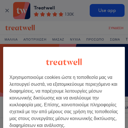
Treatwell
Use app
130K
ΣΎΝΔΕΣΗ
ΜΑΛΛΙΆ
ΑΠΟΤΡΊΧΩΣΗ
ΜΑΣΆΖ
ΝΎΧΙΑ
ΠΡΌΣΩΠΟ
ΣΏΜΑ
T
Χρησιμοποιούμε cookies ώστε η τοποθεσία μας να
λειτουργεί σωστά, να εξατομικεύουμε περιεχόμενο και
διαφημίσεις, να παρέχουμε λειτουργίες μέσων
κοινωνικής δικτύωσης και να αναλύουμε την
κυκλοφορία μας. Επίσης, κοινοποιούμε πληροφορίες
Ταξινόμηση κατά
Σαλόνια
Άμεσες Προσφορές
Βαθμολ
σχετικά με την από μέρους σας χρήση της τοποθεσίας
μας στους συνεργάτες μέσων κοινωνικής δικτύωσης,
Ένα κατάστημα που προσφέρει:
διαφημίσεων και ανάλυσης.