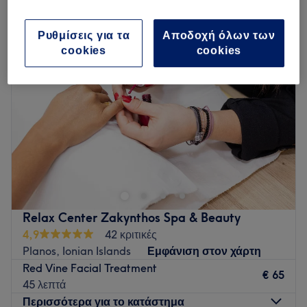
φωτοθεραπεία προσώπου led σε Planos, Ionian Islands
Ρυθμίσεις για τα
Αποδοχή όλων των
cookies
cookies
Relax Center Zakynthos Spa & Beauty
4,9
42 κριτικές
Planos, Ionian Islands
Εμφάνιση στον χάρτη
Red Vine Facial Treatment
€ 65
45 λεπτά
Περισσότερα για το κατάστημα