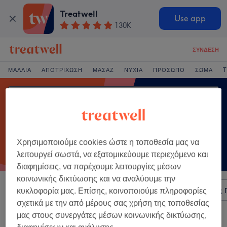
Treatwell
Use app
130K
ΣΎΝΔΕΣΗ
ΜΑΛΛΙΆ
ΑΠΟΤΡΊΧΩΣΗ
ΜΑΣΆΖ
ΝΎΧΙΑ
ΠΡΌΣΩΠΟ
ΣΏΜΑ
T
Χρησιμοποιούμε cookies ώστε η τοποθεσία μας να
λειτουργεί σωστά, να εξατομικεύουμε περιεχόμενο και
διαφημίσεις, να παρέχουμε λειτουργίες μέσων
κοινωνικής δικτύωσης και να αναλύουμε την
Ταξινόμηση κατά
Οποιαδήποτε τιμή
Σαλόνια
Άμεσες 
κυκλοφορία μας. Επίσης, κοινοποιούμε πληροφορίες
σχετικά με την από μέρους σας χρήση της τοποθεσίας
μας στους συνεργάτες μέσων κοινωνικής δικτύωσης,
Ένα κατάστημα που προσφέρει: