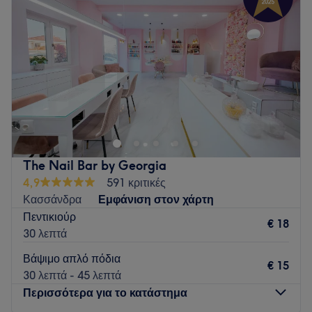
Πέμπτη
11:00
–
14:00
Παρασκευή
Κλειστό
Σάββατο
11:00
–
14:30
Κυριακή
Κλειστό
Υπέροχο περιβάλλον σε αποχρώσεις του απαλού ροζ, σε
βοηθάει να χαλαρώσεις και να απολαύσεις τις ατέλειωτες
παροχές μας.
Go to venue
The Nail Bar by Georgia
4,9
591 κριτικές
Κασσάνδρα
Εμφάνιση στον χάρτη
Πεντικιούρ
€ 18
30 λεπτά
Βάψιμο απλό πόδια
€ 15
30 λεπτά - 45 λεπτά
Περισσότερα για το κατάστημα