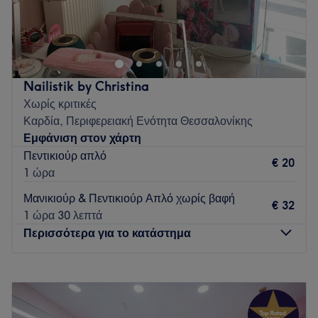
Το AV the Beauty Project είναι ένας μοναδικός χώρος
περιποίησης. Σας περιμένουμε!
Go to venue
Nailistik by Christina
Χωρίς κριτικές
Καρδία, Περιφερειακή Ενότητα Θεσσαλονίκης
Εμφάνιση στον χάρτη
Πεντικιούρ απλό
€ 20
1 ώρα
Μανικιούρ & Πεντικιούρ Απλό χωρίς βαφή
€ 32
1 ώρα 30 λεπτά
Περισσότερα για το κατάστημα
Δευτέρα
Κλειστό
Τρίτη
11:00
–
14:00
Τετάρτη
Κλειστό