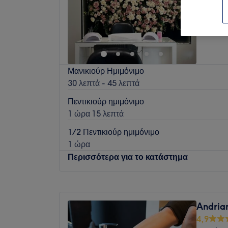
Παλαιόκ
Ενότητα
Μανικιούρ Ημιμόνιμο
30 λεπτά - 45 λεπτά
Πεντικιούρ ημιμόνιμο
1 ώρα 15 λεπτά
1/2 Πεντικιούρ ημιμόνιμο
1 ώρα
Περισσότερα για το κατάστημα
Δευτέρα
09:00
–
21:00
Τρίτη
09:00
–
21:00
Andria
Τετάρτη
09:00
–
21:00
4,9
Πέμπτη
09:00
–
21:00