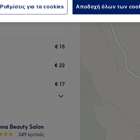
αστρο, Περιφερειακή
Ρυθμίσεις για τα cookies
Αποδοχή όλων των coo
 Θεσσαλονίκης
€ 15
€ 22
€ 17
nna Beauty Salon
349 κριτικές