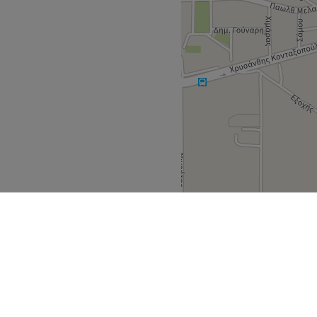
α νύχια είναι κάτι
Go to venue
εποίθηση.Στο Ωραιόκαστρο
αισθητική,άνεση και
ού γίνεται μια ξεχωριστή
Go to venue