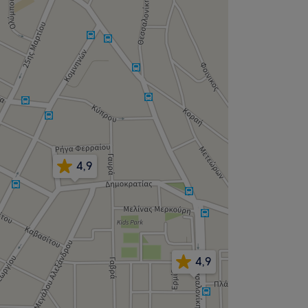
4,9
4,9