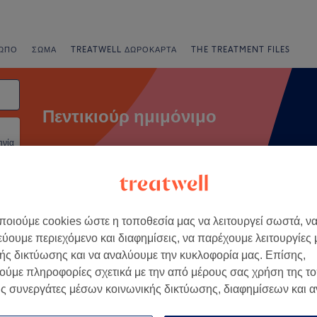
ΩΠΟ
ΣΏΜΑ
TREATWELL ΔΩΡΟΚΆΡΤΑ
THE TREATMENT FILES
Πεντικιούρ ημιμόνιμο
ηνία
νια
Άμεσες Προσφορές
Βαθμολογία
οιούμε cookies ώστε η τοποθεσία μας να λειτουργεί σωστά, ν
εύουμε περιεχόμενο και διαφημίσεις, να παρέχουμε λειτουργίες
ής δικτύωσης και να αναλύουμε την κυκλοφορία μας. Επίσης,
ή Ενότητα Θεσσαλονίκης
ούμε πληροφορίες σχετικά με την από μέρους σας χρήση της τ
ς συνεργάτες μέσων κοινωνικής δικτύωσης, διαφημίσεων και 
+
 Planet
1409 κριτικές
−