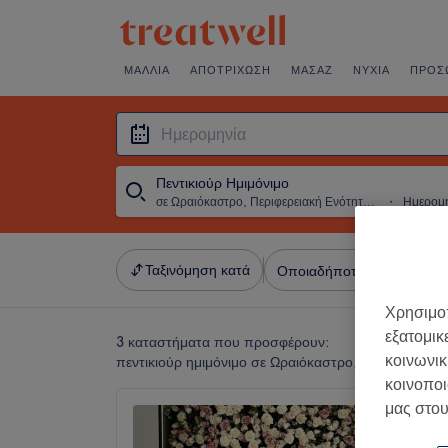
ΜΑΛΛΙΆ
ΑΠΟΤΡΊΧΩΣΗ
ΜΑΣΆΖ
ΝΎΧΙΑ
ΠΡΌΣ
Πεντικιούρ Ημιμόνιμο
σε Ωραιόκαστρο, Περιφερειακή Ενότητα Θεσσαλονίκης
・
Ημερομ
Ταξινόμηση κατά
Οποιαδήποτε τιμή
Σαλό
Χρησιμοπ
εξατομικ
3 καταστήματα που προσφέρουν:
κοινωνικ
πεντικιούρ ημιμόνιμο σε Ωραιόκαστρο, Περιφερειακ
κοινοποι
μας στου
Beauty
4,9