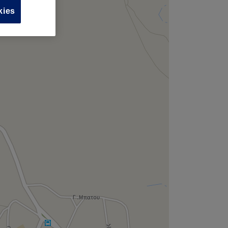
,
kies