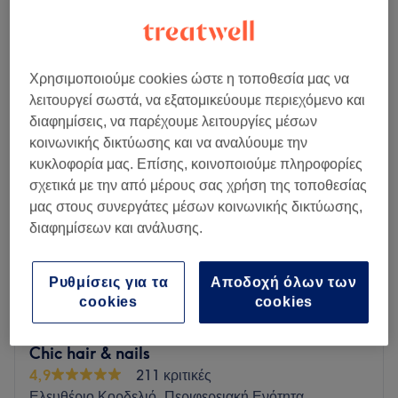
από
€ 5
10 λεπτά - 1 ώρα
Περισσότερα για το κατάστημα
Χρησιμοποιούμε cookies ώστε η τοποθεσία μας να
Δευτέρα
10:00
–
20:00
λειτουργεί σωστά, να εξατομικεύουμε περιεχόμενο και
Τρίτη
10:00
–
20:00
διαφημίσεις, να παρέχουμε λειτουργίες μέσων
Τετάρτη
10:00
–
20:00
κοινωνικής δικτύωσης και να αναλύουμε την
Πέμπτη
10:00
–
20:00
κυκλοφορία μας. Επίσης, κοινοποιούμε πληροφορίες
Παρασκευή
10:00
–
20:00
σχετικά με την από μέρους σας χρήση της τοποθεσίας
Σάββατο
10:00
–
17:00
μας στους συνεργάτες μέσων κοινωνικής δικτύωσης,
Κυριακή
Κλειστό
διαφημίσεων και ανάλυσης.
Το velvet beauty studio είναι ένας πολυχώρος ομορφιάς και
βρίσκεται κοντά στο κέντρο του Ευόσμου
Ρυθμίσεις για τα
Αποδοχή όλων των
cookies
cookies
Go to venue
Chic hair & nails
4,9
211 κριτικές
Ελευθέριο Κορδελιό, Περιφερειακή Ενότητα