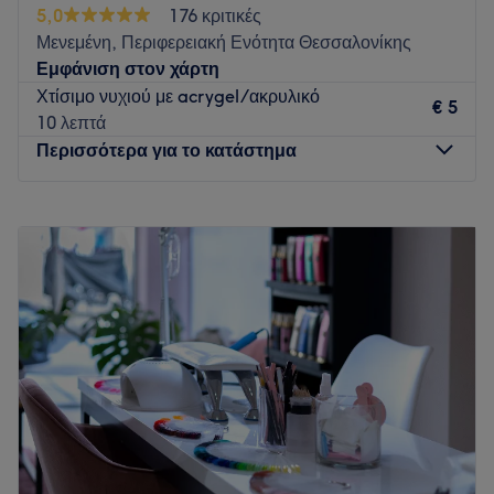
5,0
176 κριτικές
Μενεμένη, Περιφερειακή Ενότητα Θεσσαλονίκης
Εμφάνιση στον χάρτη
Χτίσιμο νυχιού με acrygel/ακρυλικό
€ 5
10 λεπτά
Περισσότερα για το κατάστημα
Δευτέρα
10:00
–
20:00
Τρίτη
10:00
–
20:00
Τετάρτη
10:00
–
20:00
Πέμπτη
10:00
–
20:00
Παρασκευή
10:00
–
20:00
Σάββατο
10:00
–
18:00
Κυριακή
Κλειστό
Στο Αnāsa προσφέρουμε υψηλής ποιότητας υπηρεσίες
μανικιούρ, πεντικιούρ και nail art σε έναν κομψό και
φιλόξενο χώρο. Χρησιμοποιούμε επώνυμα προϊόντα και