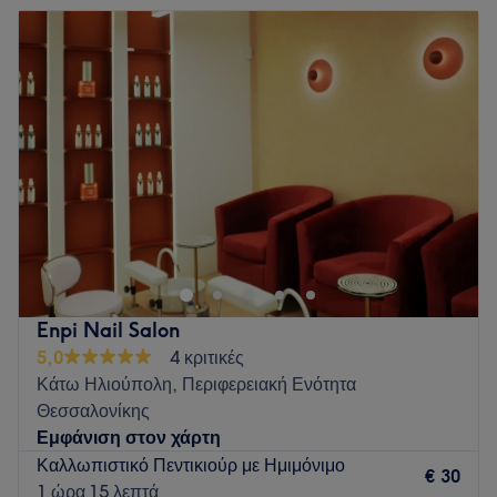
Τρίτη
09:00
–
19:00
Τετάρτη
09:00
–
18:00
Πέμπτη
09:00
–
19:00
Παρασκευή
09:00
–
19:00
Σάββατο
09:00
–
16:00
Κυριακή
Κλειστό
Το Solea Nailroom δημιουργήθηκε για να προσφέρει
υπηρεσίες περιποίησης νυχιών υψηλής ποιότητας σε έναν
φιλικό και προσεγμένο χώρο. Εδώ, η υγιεινή, η αισθητική και
η άνεσή σας αποτελούν πάντα την κορυφαία τους
προτεραιότητα.
Enpi Nail Salon
Go to venue
5,0
4 κριτικές
Κάτω Ηλιούπολη, Περιφερειακή Ενότητα
Θεσσαλονίκης
Εμφάνιση στον χάρτη
Καλλωπιστικό Πεντικιούρ με Ημιμόνιμο
€ 30
1 ώρα 15 λεπτά