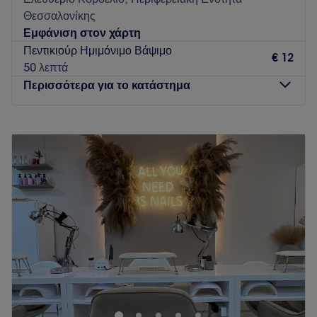
Θεσσαλονίκης
Εμφάνιση στον χάρτη
Πεντικιούρ Ημιμόνιμο Βάψιμο
€ 12
50 λεπτά
Περισσότερα για το κατάστημα
Δευτέρα
Κλειστό
Τρίτη
09:00
–
21:00
Τετάρτη
09:00
–
21:00
Πέμπτη
09:00
–
21:00
Παρασκευή
09:00
–
21:00
Σάββατο
09:00
–
15:00
Κυριακή
Κλειστό
Το Chic hair & nails είναι ένα κομμωτήριο που βρίσκεται
στον Εύοσμο. Ένας χώρος όπου η ομορφιά και η φροντίδα
των μαλλιών και των νυχιών είναι στο επίκεντρο.