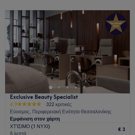
Δευτέρα
10:00
–
22:00
Τρίτη
10:00
–
22:00
Τετάρτη
10:00
–
22:00
Πέμπτη
10:00
–
22:00
Παρασκευή
10:00
–
22:00
Σάββατο
10:00
–
18:00
Κυριακή
Κλειστό
Το White House Beauty Professionals είναι ένας σύγχρονος
χώρος στον Εύοσμο Θεσσαλονίκης, όπου η ομορφιά
συναντά τον επαγγελματισμό. Η πολυτέλεια και η κομψότητα
σε ανανεώνουν και οι καινοτόμες υπηρεσίες τους σε
συνδυασμό με προϊόντα υψηλής ποιότητας και μηχανήματα
Exclusive Beauty Specialist
τελευταίας τεχνολογίας έχουν στόχο να σε κάνουν την
4,9
322 κριτικές
καλύτερη εκδοχή του εαυτού σου. Οι υπηρεσίες που
Εύοσμος, Περιφερειακή Ενότητα Θεσσαλονίκης
προσφέρουν απευθύνονται σε άντρες και γυναίκες και
Εμφάνιση στον χάρτη
καλύπτουν όλο το φάσμα της αισθητικής: θεραπείες
ΧΤΊΣΙΜΟ (1 ΝΥΧΙ)
προσώπου και αντιγήρανσης, υπηρεσίες αδυνατίσματος,
€ 3
5 λεπτά