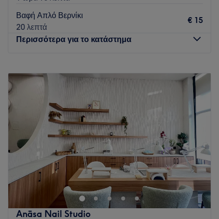
Βαφή Απλό Βερνίκι
€ 15
20 λεπτά
Περισσότερα για το κατάστημα
Δευτέρα
10:00
–
20:00
Τρίτη
10:00
–
20:00
Τετάρτη
10:00
–
20:00
Πέμπτη
10:00
–
20:00
Παρασκευή
10:00
–
20:00
Σάββατο
Κλειστό
Κυριακή
Κλειστό
Το Enpi Nail Salon βρίσκεται στην Θεσσαονίκη και παρέχει
μία μεγάλη γκάμα υπηρεσιών ομορφιάς!
Go to venue
Anāsa Nail Studio