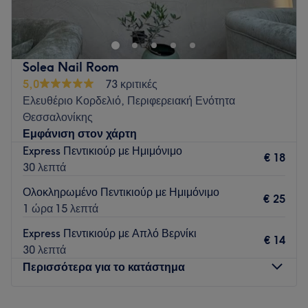
φιλικό χώρο, μόλις το βρήκες! Προσφέρουμε
manicure,
μηχανημάτων τους και συζητούν κάθε σου ανάγκη
pedicure, nail art, lash lift, extensions & brow
σχεδιάζοντας ένα προσωποποιημένο πρόγραμμα ολιστικής
lamination, hair removal
πάντα με τα καλύτερα προϊόντα
και ολοκληρωμένης περιποίησης.
και αυστηρή υγιεινή.
Solea Nail Room
Τι μας αρέσει:
Go to venue
5,0
73 κριτικές
Περιβάλλον: Μοντέρνο, φιλόξενο.
Ελευθέριο Κορδελιό, Περιφερειακή Ενότητα
Ειδικεύονται σε: Θεραπείες σώματος, θεραπείες προσώπου.
Θεσσαλονίκης
Go to venue
Εμφάνιση στον χάρτη
Express Πεντικιούρ με Ημιμόνιμο
€ 18
30 λεπτά
Ολοκληρωμένο Πεντικιούρ με Ημιμόνιμο
€ 25
1 ώρα 15 λεπτά
Express Πεντικιούρ με Απλό Βερνίκι
€ 14
30 λεπτά
Περισσότερα για το κατάστημα
Δευτέρα
09:00
–
18:00