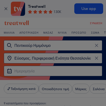
Treatwell
Use app
130K
ΣΎΝΔΕΣΗ
ΜΑΛΛΙΆ
ΑΠΟΤΡΊΧΩΣΗ
ΜΑΣΆΖ
ΝΎΧΙΑ
ΠΡΌΣΩΠΟ
ΣΏΜΑ
T
Ταξινόμηση κατά
Οποιαδήποτε τιμή
Μάρκες
Σαλόνια
9 καταστήματα που προσφέρουν: