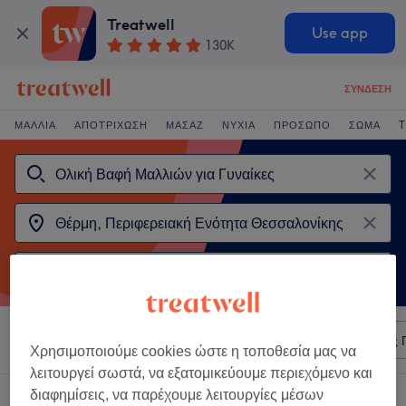
Treatwell
Use app
130K
ΣΎΝΔΕΣΗ
ΜΑΛΛΙΆ
ΑΠΟΤΡΊΧΩΣΗ
ΜΑΣΆΖ
ΝΎΧΙΑ
ΠΡΌΣΩΠΟ
ΣΏΜΑ
T
Ταξινόμηση κατά
Οποιαδήποτε τιμή
Σαλόνια
Άμεσες 
Χρησιμοποιούμε cookies ώστε η τοποθεσία μας να
λειτουργεί σωστά, να εξατομικεύουμε περιεχόμενο και
διαφημίσεις, να παρέχουμε λειτουργίες μέσων
2 καταστήματα που προσφέρουν: