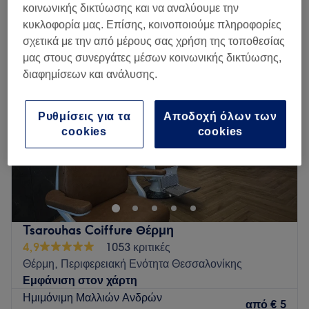
ολική βαφή μαλλιών για γυναίκες κοντά Θέρμη, Περιφερειακή Ενότητα
κοινωνικής δικτύωσης και να αναλύουμε την
Θεσσαλονίκης
κυκλοφορία μας. Επίσης, κοινοποιούμε πληροφορίες
σχετικά με την από μέρους σας χρήση της τοποθεσίας
μας στους συνεργάτες μέσων κοινωνικής δικτύωσης,
διαφημίσεων και ανάλυσης.
Ρυθμίσεις για τα
Αποδοχή όλων των
cookies
cookies
Tsarouhas Coiffure Θέρμη
4,9
1053 κριτικές
Θέρμη, Περιφερειακή Ενότητα Θεσσαλονίκης
Εμφάνιση στον χάρτη
Ημιμόνιμη Μαλλιών Ανδρών
από
€ 5