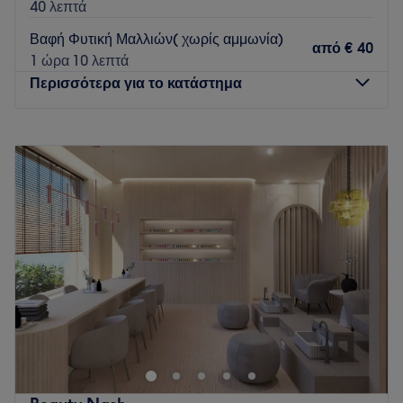
40 λεπτά
Βαφή Φυτική Μαλλιών( χωρίς αμμωνία)
από
€ 40
1 ώρα 10 λεπτά
Περισσότερα για το κατάστημα
Δευτέρα
10:00
–
17:00
Τρίτη
09:00
–
20:00
Τετάρτη
09:00
–
20:00
Πέμπτη
09:00
–
20:00
Παρασκευή
09:00
–
20:00
Σάββατο
09:00
–
15:30
Κυριακή
Κλειστό
Το TSAROUHAS Θέρμη είναι ένα κομμωτήριο που βρίσκεται
στη Θέρμη. Προσφέρει μια ευρεία γκάμα υπηρεσιών
ομορφιάς για να καλύψει τις ανάγκες των πελατών του.
Η ομάδα