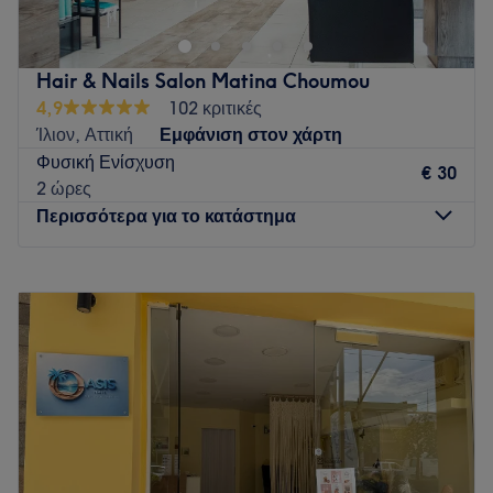
Go to venue
Hair & Nails Salon Matina Choumou
4,9
102 κριτικές
Ίλιον, Αττική
Εμφάνιση στον χάρτη
Φυσική Ενίσχυση
€ 30
2 ώρες
Περισσότερα για το κατάστημα
Δευτέρα
Κλειστό
Τρίτη
10:00
–
20:00
Τετάρτη
09:00
–
15:00
Πέμπτη
10:00
–
20:00
Παρασκευή
10:00
–
20:00
Σάββατο
09:00
–
17:00
Κυριακή
Κλειστό
Το Hair & Nail Salon Matina Choumou είναι ένα μέρος