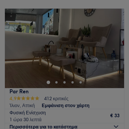
Τι μας αρέσει στο μέρος
Δευτέρα
Κλειστό
Περιβάλλον: Καθαρό, άνετο, φιλικό
Τρίτη
09:00
–
20:00
Ειδικεύονται σε: υπηρεσίες ονυχοπλαστικής, lash lift
Τετάρτη
09:00
–
17:00
Go to venue
Πέμπτη
09:00
–
20:00
Παρασκευή
09:00
–
21:00
Σάββατο
09:00
–
17:00
Κυριακή
Κλειστό
Το MB Beautybar βρίσκεται στο Ίλιον και παρέχει μία μεγάλη
γκάμα υπηρεσιών ομορφιάς!
Go to venue
Par Ren
4,9
412 κριτικές
Ίλιον, Αττική
Εμφάνιση στον χάρτη
Φυσική Ενίσχυση
€ 33
1 ώρα 30 λεπτά
Περισσότερα για το κατάστημα