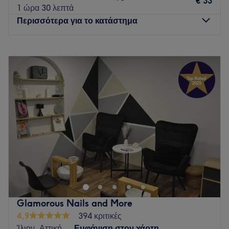
€ 33
Τι μας αρέσει στο μέρος
1 ώρα 30 λεπτά
Περιβάλλον: {}
Περισσότερα για το κατάστημα
Ειδικεύονται σε: υπηρεσίες ονυχοπλαστικής
Go to venue
Δευτέρα
Κλειστό
Τρίτη
10:00
–
20:00
Τετάρτη
10:00
–
20:00
Πέμπτη
10:00
–
20:00
Παρασκευή
10:00
–
20:00
Σάββατο
10:00
–
16:00
Κυριακή
Κλειστό
Στο Sense Nails, η φροντίδα και η περιποίηση σας είναι η
προτεραιότητά μας! Σε έναν μοντέρνο και φιλόξενο χώρο,
προσφέρουμε υψηλής ποιότητας υπηρεσίες μανικιούρ,
πεντικιούρ, ημιμόνιμου και τεχνητών νυχιών με επώνυμα
προϊόντα και αποστειρωμένα εργαλεία. Η εξειδικευμένη
Glamorous Nails and More
ομάδα μας, φροντίζει για κάθε λεπτομέρεια, προσφέροντας
4,9
394 κριτικές
μοναδική εμπειρία περιποίησης και χαλάρωσης. Κλείστε το
Ίλιον, Αττική
Εμφάνιση στον χάρτη