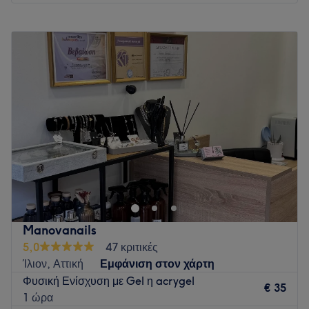
Δευτέρα
Κλειστό
Τρίτη
10:00
–
20:00
Τετάρτη
10:00
–
20:00
Πέμπτη
09:00
–
17:00
Παρασκευή
10:00
–
20:00
Σάββατο
09:00
–
15:00
Κυριακή
Κλειστό
Go to venue
Manovanails
5,0
47 κριτικές
Ίλιον, Αττική
Εμφάνιση στον χάρτη
Φυσική Ενίσχυση με Gel η acrygel
€ 35
1 ώρα