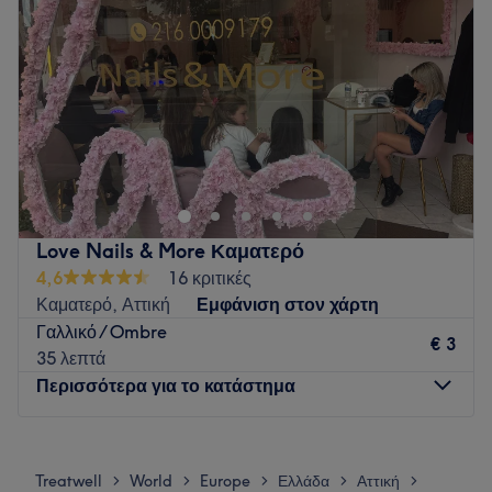
Παρασκευή
10:00
–
20:00
Σάββατο
09:00
–
17:00
Κυριακή
Κλειστό
Go to venue
Love Nails & More Καματερό
4,6
16 κριτικές
Καματερό, Αττική
Εμφάνιση στον χάρτη
Γαλλικό / Ombre
€ 3
35 λεπτά
Περισσότερα για το κατάστημα
Δευτέρα
09:00
–
21:00
Τρίτη
09:00
–
21:00
Treatwell
World
Europe
Ελλάδα
Αττική
>
>
>
>
>