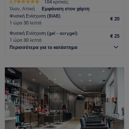
4,9
104 κριτικές
Ίλιον, Αττική
Εμφάνιση στον χάρτη
Φυσική Ενίσχυση (BIAB)
€ 20
1 ώρα 30 λεπτά
Φυσική Ενίσχυση (gel - acrygel)
€ 25
1 ώρα 30 λεπτά
Περισσότερα για το κατάστημα
Δευτέρα
09:00
–
15:00
Τρίτη
09:00
–
20:00
Τετάρτη
09:00
–
15:00
Πέμπτη
09:00
–
20:00
Παρασκευή
09:00
–
20:00
Σάββατο
10:00
–
15:00
Κυριακή
Κλειστό
Το OnyxOrama βρίσκεται στο Ίλιον στην πλατεία Ρίμινι και
προσφέρει μια μεγάλη γκάμα υπηρεσιών ομορφιάς.!