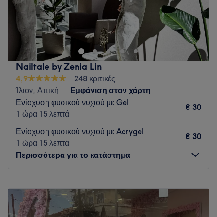
Το Ίλιον εγκαινίασε το δικό του Nails 4 You τον Μάιο του
2019. Μία επιτυχημένη αλυσίδα ομορφιάς και περιποίησης,
η οποία έχει συνεχή πορεία και ανάπτυξη στο χώρο
περιποίησης των άκρων από το 2017. Στόχος μας είναι να
προσφέρουμε ολοκληρωμένες υπηρεσίες περιποίησης και
Nailtale by Zenia Lin
ομορφιάς με γνώμονα την μέγιστη ποιότητα, την αξιοπιστία
4,9
248 κριτικές
και την εξυπηρέτηση για ένα εγγυημένο και άμεμπτο
Ίλιον, Αττική
Εμφάνιση στον χάρτη
αποτέλεσμα.
Ενίσχυση φυσικού νυχιού με Gel
€ 30
Go to venue
1 ώρα 15 λεπτά
Ενίσχυση φυσικού νυχιού με Acrygel
€ 30
1 ώρα 15 λεπτά
Περισσότερα για το κατάστημα
Δευτέρα
Κλειστό
Τρίτη
10:00
–
20:00
Τετάρτη
09:00
–
17:00
Πέμπτη
10:00
–
20:00