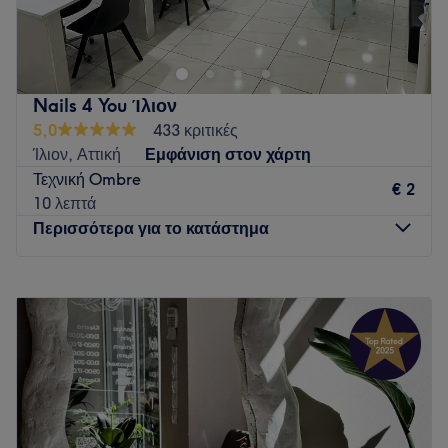
προσφέρει μια μεγάλη γκάμα υπηρεσιών ομορφιάς.
Go to venue
Nails 4 You Ίλιον
5,0
433 κριτικές
Ίλιον, Αττική
Εμφάνιση στον χάρτη
Τεχνική Ombre
€ 2
10 λεπτά
Περισσότερα για το κατάστημα
Δευτέρα
Κλειστό
Τρίτη
09:00
–
21:00
Τετάρτη
09:00
–
21:00
Πέμπτη
09:00
–
21:00
Παρασκευή
09:00
–
21:00
Σάββατο
09:00
–
21:00
Κυριακή
Κλειστό