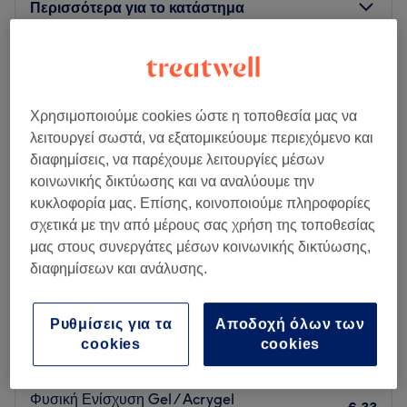
Περισσότερα για το κατάστημα
Δευτέρα
10:00
–
15:00
Τρίτη
10:00
–
20:00
Τετάρτη
10:00
–
15:00
Χρησιμοποιούμε cookies ώστε η τοποθεσία μας να
Πέμπτη
10:00
–
20:00
λειτουργεί σωστά, να εξατομικεύουμε περιεχόμενο και
Παρασκευή
10:00
–
20:00
διαφημίσεις, να παρέχουμε λειτουργίες μέσων
Σάββατο
10:00
–
15:00
κοινωνικής δικτύωσης και να αναλύουμε την
Κυριακή
Κλειστό
κυκλοφορία μας. Επίσης, κοινοποιούμε πληροφορίες
σχετικά με την από μέρους σας χρήση της τοποθεσίας
Το Manovanails είναι ένα κατάστημα που προσφέρει
μας στους συνεργάτες μέσων κοινωνικής δικτύωσης,
υπηρεσίες ονυχοπλαστικής και βρίσκεται στο Ίλιον.
διαφημίσεων και ανάλυσης.
Η ομάδα
Το μέρος διαθέτει μια μικρή ομάδα από μέλη προσωπικού
Ρυθμίσεις για τα
Αποδοχή όλων των
Sense Nails
που φροντίζουν για τους πελάτες τους. Κάθε μέλος της
cookies
cookies
5,0
212 κριτικές
ομάδας είναι εξειδικευμένο και αφιερωμένο στην παροχή
Ίλιον, Αττική
Εμφάνιση στον χάρτη
εξαιρετικής εξυπηρέτησης.
Φυσική Ενίσχυση Gel / Acrygel