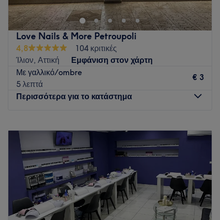
Go to venue
Love Nails & More Petroupoli
4,8
104 κριτικές
Ίλιον, Αττική
Εμφάνιση στον χάρτη
Με γαλλικό/ombre
€ 3
5 λεπτά
Περισσότερα για το κατάστημα
Δευτέρα
09:00
–
19:00
Τρίτη
09:00
–
21:00
Τετάρτη
09:00
–
19:00
Πέμπτη
09:00
–
21:00
Παρασκευή
09:00
–
21:00
Σάββατο
09:00
–
18:00
Κυριακή
Κλειστό
Το Love Nails & More βρίσκεται στην Πετρούπολη και