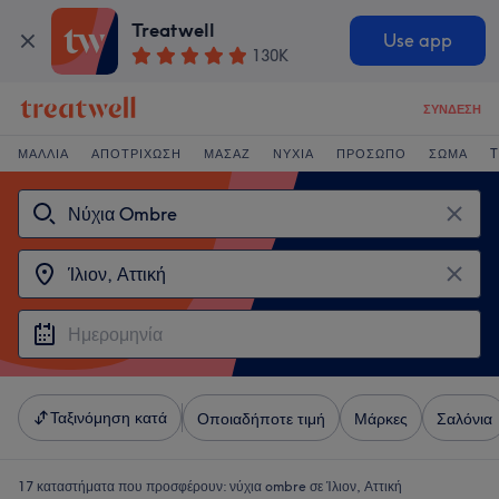
Treatwell
Use app
130K
ΣΎΝΔΕΣΗ
ΜΑΛΛΙΆ
ΑΠΟΤΡΊΧΩΣΗ
ΜΑΣΆΖ
ΝΎΧΙΑ
ΠΡΌΣΩΠΟ
ΣΏΜΑ
T
Ταξινόμηση κατά
Οποιαδήποτε τιμή
Μάρκες
Σαλόνια
17 καταστήματα που προσφέρουν:
νύχια ombre σε Ίλιον, Αττική