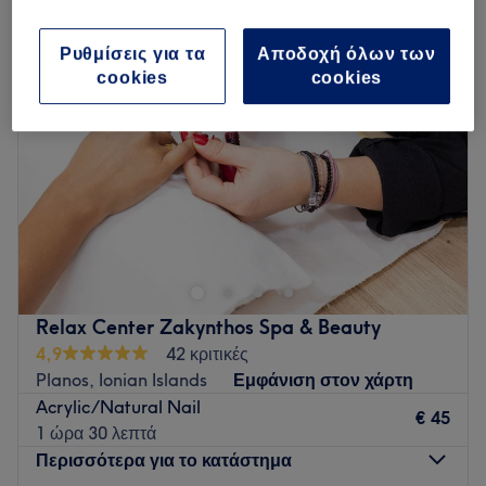
Ρυθμίσεις για τα
Αποδοχή όλων των
cookies
cookies
Relax Center Zakynthos Spa & Beauty
4,9
42 κριτικές
Planos, Ionian Islands
Εμφάνιση στον χάρτη
Acrylic/Natural Nail
€ 45
1 ώρα 30 λεπτά
Περισσότερα για το κατάστημα