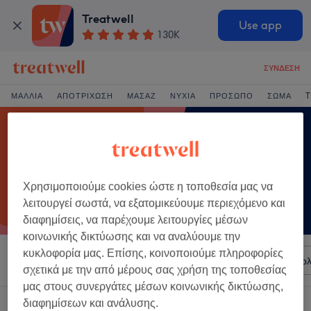
Treatwell
Use app
130K
ΣΎΝΔΕΣΗ
ΜΑΛΛΙΆ
ΑΠΟΤΡΊΧΩΣΗ
ΜΑΣΆΖ
ΝΎΧΙΑ
ΠΡΌΣΩΠΟ
ΣΏΜΑ
T
Χρησιμοποιούμε cookies ώστε η τοποθεσία μας να
λειτουργεί σωστά, να εξατομικεύουμε περιεχόμενο και
διαφημίσεις, να παρέχουμε λειτουργίες μέσων
κοινωνικής δικτύωσης και να αναλύουμε την
κυκλοφορία μας. Επίσης, κοινοποιούμε πληροφορίες
Ταξινόμηση κατά
Σαλόνια
Άμεσες Προσφορές
Βαθμολ
σχετικά με την από μέρους σας χρήση της τοποθεσίας
μας στους συνεργάτες μέσων κοινωνικής δικτύωσης,
διαφημίσεων και ανάλυσης.
Ένα κατάστημα που προσφέρει:
nail art σε Planos, Ionian Islands