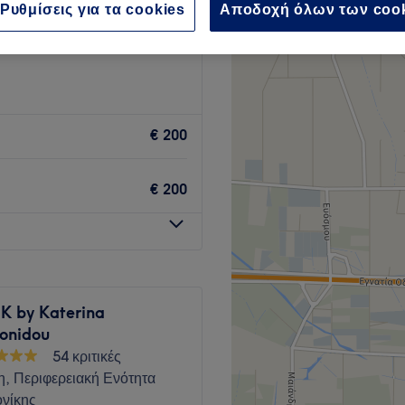
Ρυθμίσεις για τα cookies
Αποδοχή όλων των coo
, Περιφερειακή Ενότητα
νίκης
€ 200
€ 200
 by Katerina
ronidou
54 κριτικές
η, Περιφερειακή Ενότητα
νίκης