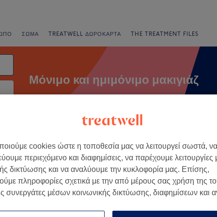
ΩΠΟ
ΣΏΜΑ
TREATWELL ΔΩΡΟΚΆΡΤΑ
THE TREATMENT FILES
Μόνιμο και ημιμόνιμο μακιγιάζ
ηνία
νια
Άμεσες Προσφορές
Βαθμολογία
οιούμε cookies ώστε η τοποθεσία μας να λειτουργεί σωστά, ν
εύουμε περιεχόμενο και διαφημίσεις, να παρέχουμε λειτουργίες
ής δικτύωσης και να αναλύουμε την κυκλοφορία μας. Επίσης,
φερειακή Ενότητα Θεσσαλονίκης
ούμε πληροφορίες σχετικά με την από μέρους σας χρήση της τ
ς συνεργάτες μέσων κοινωνικής δικτύωσης, διαφημίσεων και 
+
ek
345 κριτικές
−