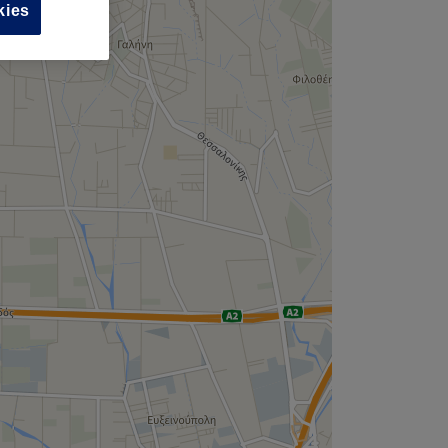
,
kies