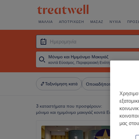
ΜΑΛΛΙΆ
ΑΠΟΤΡΊΧΩΣΗ
ΜΑΣΆΖ
ΝΎΧΙΑ
ΠΡΌΣ
Μόνιμο και Ημιμόνιμο Μακιγιάζ
κοντά Εύοσμος, Περιφερειακή Ενότητα Θεσσαλονίκης
・
Ημερομ
Ταξινόμηση κατά
Οποιαδήποτε τιμή
Σαλό
Χρησιμοπ
εξατομικ
3 καταστήματα που προσφέρουν:
κοινωνικ
μόνιμο και ημιμόνιμο μακιγιάζ κοντά Εύοσμος, Περι
κοινοποι
μας στου
On Fle
4,9