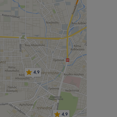
4,9
4,9