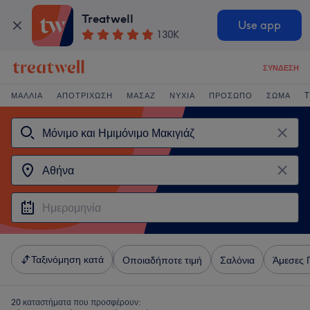
Treatwell
Use app
130K
ΣΎΝΔΕΣΗ
ΜΑΛΛΙΆ
ΑΠΟΤΡΊΧΩΣΗ
ΜΑΣΆΖ
ΝΎΧΙΑ
ΠΡΌΣΩΠΟ
ΣΏΜΑ
T
Ταξινόμηση κατά
Οποιαδήποτε τιμή
Σαλόνια
Άμεσες 
20 καταστήματα που προσφέρουν: