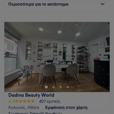
Περισσότερα για το κατάστημα
Δευτέρα
10:00
–
21:00
Τρίτη
10:00
–
21:00
Τετάρτη
10:00
–
21:00
Πέμπτη
10:00
–
21:00
Παρασκευή
10:00
–
21:00
Σάββατο
10:00
–
18:00
Κυριακή
Κλειστό
Αν ψάχνεις για μια χαλαρωτική εμπειρία ομορφιάς που θα σε
ανανεώσει και θα σε βοηθήσει να ξεφύγεις από τους
ρυθμούς της καθημερινότητας, το Mango by Athina
Kouzmidou Exlusive Beauty Services είναι το κατάλληλο
μέρος για εσένα. Το κατάστημα προσφέρει ποικιλία
Dadina Beauty World
υπηρεσιών όπως αποτριχώσεις με κερί και λέιζερ, θεραπείες
4,9
407 κριτικές
προσώπου και σώματος, μασάζ αλλά και μακιγιάζ. Διάλεξε
Κολωνός, Αθήνα
Εμφάνιση στον χάρτη
την υπηρεσία που σου ταιριάζει περισσότερο και αφέσου
Συντήρηση Τατουάζ Φρυδιών