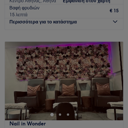
Κέντρο Αθήνας, Αθήνα
Εμφάνιση στον χάρτη
Πατήσια.
Βαφή φρυδιών
€ 15
Go to venue
15 λεπτά
Περισσότερα για το κατάστημα
Δευτέρα
Κλειστό
Τρίτη
10:00
–
20:00
Τετάρτη
10:00
–
20:00
Πέμπτη
10:00
–
20:00
Παρασκευή
10:00
–
20:00
Σάββατο
09:00
–
17:00
Κυριακή
Κλειστό
Το Con Kate Beauty Workroom στο κέντρο της Αθήνας είναι
ένας ευχάριστος και καλαίθητος χώρος αφιερωμένος στις
γυναίκες που ψάχνουν υπηρεσίες αισθητικής υψηλού
επιπέδου και ποιότητας. Εκεί θα βρεις υπηρεσίες μανικιούρ,
πεντικιούρ, αποτρίχωσης και lash lift που προσφέρουν ένα
Nail in Wonder
διάλειμμα από την καθημερινότητα.