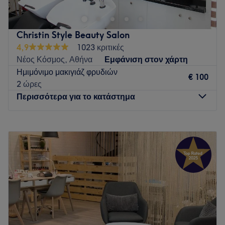
γκάμα υπηρεσιών ομορφιάς!
Go to venue
Christin Style Beauty Salon
4,9
1023 κριτικές
Νέος Κόσμος, Αθήνα
Εμφάνιση στον χάρτη
Ημιμόνιμο μακιγιάζ φρυδιών
€ 100
2 ώρες
Περισσότερα για το κατάστημα
Δευτέρα
12:00
–
21:00
Τρίτη
09:00
–
21:00
Τετάρτη
Κλειστό
Πέμπτη
09:00
–
21:00
Παρασκευή
09:00
–
21:00
Σάββατο
09:00
–
18:00
Κυριακή
Κλειστό
Το Christin Style Beauty Salon είναι ένας επίγειος