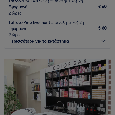
Tattoo/Pmu Χειλιών (Επαναληπτικό) 2η
και καθαρό περιβάλλον.
€ 60
Εφαρμογή
Go to venue
2 ώρες
Tattoo /Pmu Eyeliner (Επαναληπτικό) 2η
€ 60
Εφαρμογή
2 ώρες
Περισσότερα για το κατάστημα
Δευτέρα
Κλειστό
Τρίτη
09:00
–
21:00
Τετάρτη
09:00
–
21:00
Πέμπτη
09:00
–
21:00
Παρασκευή
09:00
–
21:00
Σάββατο
09:00
–
17:00
Κυριακή
Κλειστό
Το κατάστημα Flora Apostolidou βρίσκεται μόλις 13 λεπτά
από το μετρό του Αγίου Ιωάννη και παρέχει μία μεγάλη