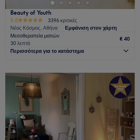
καλλυντικά, εξειδικευμένες θεραπείες προσώπου και μια
ζεστή, φιλόξενη ατμόσφαιρα που σας κάνει να χαλαρώνετε
Beauty of Youth
από την πρώτη στιγμή. Ο στόχος μας είναι να συνδυάσουμε
5,0
3396 κριτικές
αποτελεσματική φροντίδα με μια εμπειρία χαλάρωσης που
Νέος Κόσμος, Αθήνα
Εμφάνιση στον χάρτη
θα σας ανανεώσει σε βάθος.
Μεσοθεραπεία ματιών
€ 40
Go to venue
30 λεπτά
Περισσότερα για το κατάστημα
Δευτέρα
10:00
–
21:00
Τρίτη
10:00
–
21:00
Τετάρτη
10:00
–
21:00
Πέμπτη
10:00
–
21:00
Παρασκευή
10:00
–
21:00
Σάββατο
10:00
–
18:00
Κυριακή
Κλειστό
Το Beauty of Youth στον Νέο Κόσμο είναι ένας μοντέρνος
και καλαίσθητος χώρος αφιερωμένος σε υπηρεσίες ομορφιάς