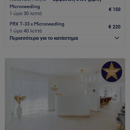
Microneedling
€ 150
1 ώρα 30 λεπτά
PRX T-33 x Microneedling
€ 220
1 ώρα 40 λεπτά
Περισσότερα για το κατάστημα
Δευτέρα
10:00
–
18:00
Τρίτη
10:00
–
20:00
Τετάρτη
10:00
–
18:00
Πέμπτη
10:00
–
20:00
Παρασκευή
10:00
–
20:00
Σάββατο
10:00
–
16:00
Κυριακή
Κλειστό
Ένας χώρος αφιερωμένος στην περιποίηση και την ευεξία,
όπου κάθε θεραπεία σχεδιάζεται με προσοχή στις ανάγκες
της επιδερμίδας σας. Στο Skinu θα βρείτε premium