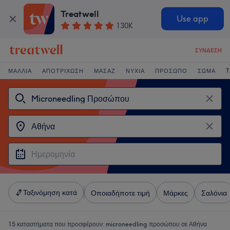
Treatwell
Use app
130K
ΣΎΝΔΕΣΗ
ΜΑΛΛΙΆ
ΑΠΟΤΡΊΧΩΣΗ
ΜΑΣΆΖ
ΝΎΧΙΑ
ΠΡΌΣΩΠΟ
ΣΏΜΑ
T
Ταξινόμηση κατά
Οποιαδήποτε τιμή
Μάρκες
Σαλόνια
15 καταστήματα που προσφέρουν:
microneedling προσώπου σε Αθήνα