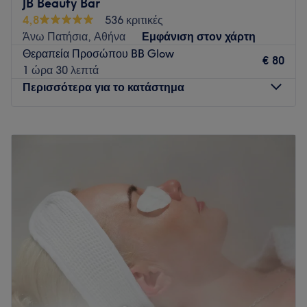
JB Beauty Bar
4,8
536 κριτικές
Άνω Πατήσια, Αθήνα
Εμφάνιση στον χάρτη
Θεραπεία Προσώπου BB Glow
€ 80
1 ώρα 30 λεπτά
Περισσότερα για το κατάστημα
Δευτέρα
Κλειστό
Τρίτη
11:00
–
20:00
Τετάρτη
11:00
–
20:00
Πέμπτη
11:00
–
20:00
Παρασκευή
11:00
–
20:00
Σάββατο
09:00
–
17:00
Κυριακή
Κλειστό
Στο JB Beauty Bar θα βρεις ακριβώς αυτό που ψάχνεις σε
ό,τι έχει να κάνει με την ομορφιά. Το κατάστημα παρέχει
υπηρεσίες μανικιούρ, πεντικιούρ, αποτρίχωσης και
βλεφαρίδων. Επιπλέον, αν θέλεις να δοκιμάσεις