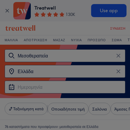
Treatwell
Use app
130K
ΣΎΝΔΕΣΗ
ΜΑΛΛΙΆ
ΑΠΟΤΡΊΧΩΣΗ
ΜΑΣΆΖ
ΝΎΧΙΑ
ΠΡΌΣΩΠΟ
ΣΏΜΑ
T
Ταξινόμηση κατά
Οποιαδήποτε τιμή
Σαλόνια
Άμεσες 
76 καταστήματα που προσφέρουν:
μεσοθεραπεία σε Ελλάδα