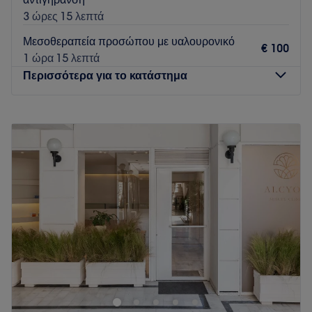
3 ώρες 15 λεπτά
Μεσοθεραπεία προσώπου με υαλουρονικό
€ 100
1 ώρα 15 λεπτά
Περισσότερα για το κατάστημα
Δευτέρα
Κλειστό
Τρίτη
10:00
–
20:00
Τετάρτη
10:00
–
20:00
Πέμπτη
10:00
–
20:00
Παρασκευή
10:00
–
20:00
Σάββατο
09:00
–
17:00
Κυριακή
Κλειστό
Το ινστιτούτο αισθητικής CasaDerm στη Γλυφάδα συνδυάζει
την επιστημονική προσέγγιση με την άνεση και τη σιγουριά
που αισθάνεσαι στο σπίτι σου. Δημιούργησαν ένα μοντέρνο
και φιλόξενο περιβάλλον για τους επισκέπτες τους και το