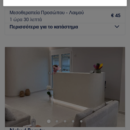
1 ώρα 30 λεπτά
Μεσοθεραπεία Προσώπου - Λαιμού
€ 45
1 ώρα 30 λεπτά
Περισσότερα για το κατάστημα
Δευτέρα
10:00
–
18:00
Τρίτη
10:00
–
20:00
Τετάρτη
10:00
–
18:00
Πέμπτη
10:00
–
20:00
Παρασκευή
10:00
–
20:00
Σάββατο
10:00
–
16:00
Κυριακή
Κλειστό
Καλώς ήρθατε στον χώρο του Beauty Hall skg, όπου η
ομορφιά συναντά την φροντίδα των ειδικών στην
περιποίηση άκρων και στην αισθητική. Το εκπαιδευμένο
προσωπικό μας είναι εδώ για να σας παρέχει
ολοκληρωμένες υπηρεσίες ομορφιάς και περιποίησης που