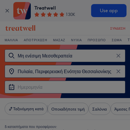
Treatwell
Use app
130K
ΣΎΝΔΕΣΗ
ΜΑΛΛΙΆ
ΑΠΟΤΡΊΧΩΣΗ
ΜΑΣΆΖ
ΝΎΧΙΑ
ΠΡΌΣΩΠΟ
ΣΏΜΑ
T
Ταξινόμηση κατά
Οποιαδήποτε τιμή
Σαλόνια
Άμεσες 
5 καταστήματα που προσφέρουν: