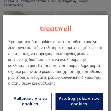
μη ενέσιμη μεσοθεραπεία κοντά Πυλαία, Περιφερειακή Ενότητα
Θεσσαλονίκης
Χρησιμοποιούμε cookies ώστε η τοποθεσία μας να
λειτουργεί σωστά, να εξατομικεύουμε περιεχόμενο και
διαφημίσεις, να παρέχουμε λειτουργίες μέσων
κοινωνικής δικτύωσης και να αναλύουμε την
κυκλοφορία μας. Επίσης, κοινοποιούμε πληροφορίες
σχετικά με την από μέρους σας χρήση της τοποθεσίας
μας στους συνεργάτες μέσων κοινωνικής δικτύωσης,
Beauty Hall skg
διαφημίσεων και ανάλυσης.
4,7
134 κριτικές
Χαριλάου, Θεσσαλονίκη
Εμφάνιση στον χάρτη
Ρυθμίσεις για τα
Αποδοχή όλων των
4 συνεδρίες Μεσοθεραπεία Προσώπου -
€ 149
cookies
cookies
Λαιμού
€ 180