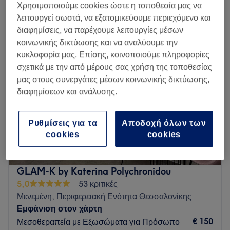
μη ενέσιμη μεσοθεραπεία κοντά Εύοσμος, Περιφερειακή Ενότητα
Χρησιμοποιούμε cookies ώστε η τοποθεσία μας να
Θεσσαλονίκης
λειτουργεί σωστά, να εξατομικεύουμε περιεχόμενο και
διαφημίσεις, να παρέχουμε λειτουργίες μέσων
κοινωνικής δικτύωσης και να αναλύουμε την
κυκλοφορία μας. Επίσης, κοινοποιούμε πληροφορίες
σχετικά με την από μέρους σας χρήση της τοποθεσίας
μας στους συνεργάτες μέσων κοινωνικής δικτύωσης,
διαφημίσεων και ανάλυσης.
Ρυθμίσεις για τα
Αποδοχή όλων των
cookies
cookies
GLAM-K by Katerina Polychronidou
5,0
53 κριτικές
Μενεμένη, Περιφερειακή Ενότητα Θεσσαλονίκης
Εμφάνιση στον χάρτη
€ 150
Μεσοθεραπεία με Εξωσώματα για Πρόσωπο