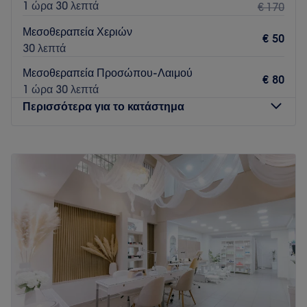
1 ώρα 30 λεπτά
€ 170
Μεσοθεραπεία Χεριών
€ 50
30 λεπτά
Μεσοθεραπεία Προσώπου-Λαιμού
€ 80
1 ώρα 30 λεπτά
Περισσότερα για το κατάστημα
Δευτέρα
09:00
–
20:00
Τρίτη
09:00
–
20:00
Τετάρτη
09:00
–
20:00
Πέμπτη
09:00
–
20:00
Παρασκευή
09:00
–
20:00
Σάββατο
Κλειστό
Κυριακή
Κλειστό
Η Κατερίνα Πολυχρονίδου
είναι μία από τις κορυφαίες Permanent Make Up Artists