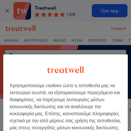
Treatwell
Use app
130K
ΣΎΝΔΕΣΗ
ΜΑΛΛΙΆ
ΑΠΟΤΡΊΧΩΣΗ
ΜΑΣΆΖ
ΝΎΧΙΑ
ΠΡΌΣΩΠΟ
ΣΏΜΑ
T
Χρησιμοποιούμε cookies ώστε η τοποθεσία μας να
λειτουργεί σωστά, να εξατομικεύουμε περιεχόμενο και
διαφημίσεις, να παρέχουμε λειτουργίες μέσων
κοινωνικής δικτύωσης και να αναλύουμε την
Ταξινόμηση κατά
Οποιαδήποτε τιμή
Σαλόνια
Άμεσες 
κυκλοφορία μας. Επίσης, κοινοποιούμε πληροφορίες
σχετικά με την από μέρους σας χρήση της τοποθεσίας
μας στους συνεργάτες μέσων κοινωνικής δικτύωσης,
Ένα κατάστημα που προσφέρει: