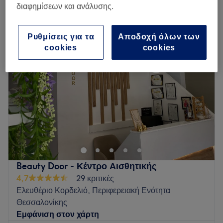
μη χειρουργικό lifting προσώπου σε Ελευθέριο Κορδελιό, Περιφερειακή
διαφημίσεων και ανάλυσης.
Ενότητα Θεσσαλονίκης
Ρυθμίσεις για τα
Αποδοχή όλων των
cookies
cookies
Beauty Door - Κέντρο Αισθητικής
4,7
29 κριτικές
Ελευθέριο Κορδελιό, Περιφερειακή Ενότητα
Θεσσαλονίκης
Εμφάνιση στον χάρτη