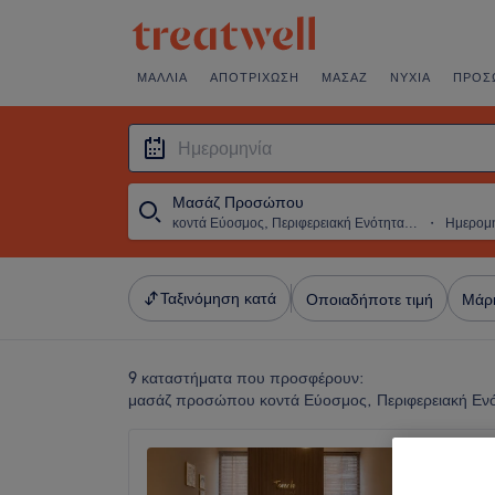
ΜΑΛΛΙΆ
ΑΠΟΤΡΊΧΩΣΗ
ΜΑΣΆΖ
ΝΎΧΙΑ
ΠΡΌΣ
Μασάζ Προσώπου
κοντά Εύοσμος, Περιφερειακή Ενότητα Θεσσαλονίκης
・
Ημερομ
Ταξινόμηση κατά
Οποιαδήποτε τιμή
Μάρ
9 καταστήματα που προσφέρουν:
μασάζ προσώπου κοντά Εύοσμος, Περιφερειακή Εν
Touch o
Wellnes