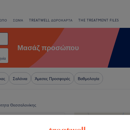
ΩΠΟ
ΣΏΜΑ
TREATWELL ΔΩΡΟΚΆΡΤΑ
THE TREATMENT FILES
Μασάζ προσώπου
ηνία
κες
Σαλόνια
Άμεσες Προσφορές
Βαθμολογία
ότητα Θεσσαλονίκης
+
f Wellness - Luxury
s Studio Skg
−