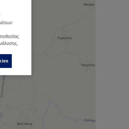
,
α
 μέσων
οποθεσίας
ανάλυσης.
kies