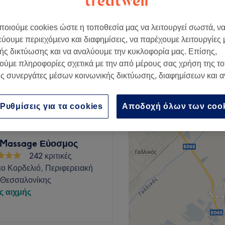
6 κριτικές
νη, Θεσσαλονίκη
οιούμε cookies ώστε η τοποθεσία μας να λειτουργεί σωστά, ν
εύουμε περιεχόμενο και διαφημίσεις, να παρέχουμε λειτουργίες
ής δικτύωσης και να αναλύουμε την κυκλοφορία μας. Επίσης,
ούμε πληροφορίες σχετικά με την από μέρους σας χρήση της τ
ad Massage)
€ 25
ς συνεργάτες μέσων κοινωνικής δικτύωσης, διαφημίσεων και 
Ρυθμίσεις για τα cookies
Αποδοχή όλων των coo
Massage Εύοσμος
242 κριτικές
ο Κορδελιό, Περιφερειακή
 Θεσσαλονίκης
ς αιχμής
o