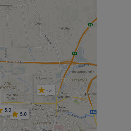
-,-
5,0
4,9
5,0