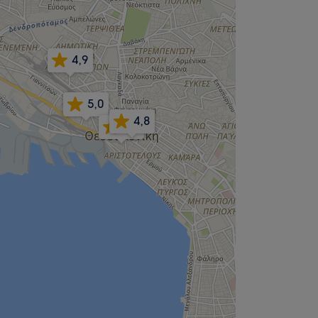
4,9
5,0
4,8
4,9