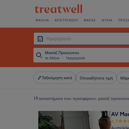
ΜΑΛΛΙΆ
ΑΠΟΤΡΊΧΩΣΗ
ΜΑΣΆΖ
ΝΎΧΙΑ
ΠΡΌΣ
Μασάζ Προσώπου
σε Αθήνα
・
Ημερομηνία
Ταξινόμηση κατά
Οποιαδήποτε τιμή
Μάρ
19 καταστήματα που προσφέρουν:
μασάζ προσώπο
AV Mas
4,9
Αμπελόκ