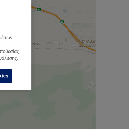
α
 μέσων
οποθεσίας
ανάλυσης.
kies