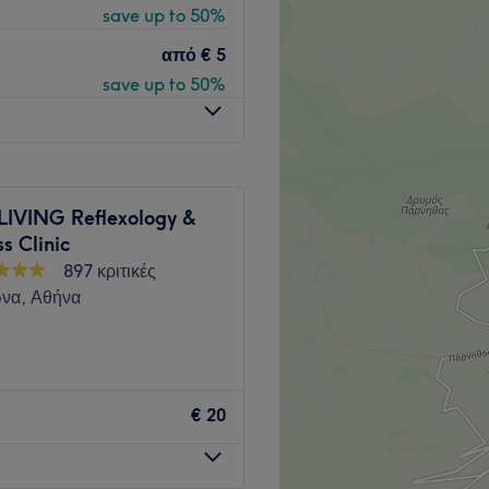
save up to 50%
e
 οικείο χώρο όπου όλοι
από
€ 5
α χαλάρωση, με ποιότητα και
save up to 50%
Go to venue
LIVING Reflexology &
s Clinic
897 κριτικές
να, Αθήνα
 ομορφιάς και ευεξίας που
σίες και το ευδιάθετο και
€ 20
λλον που θα σε κάνει να
α χέρια τους.