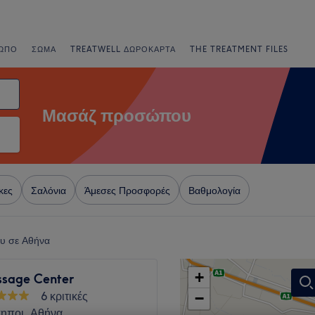
ΩΠΟ
ΣΏΜΑ
TREATWELL ΔΩΡΟΚΆΡΤΑ
THE TREATMENT FILES
Μασάζ προσώπου
κες
Σαλόνια
Άμεσες Προσφορές
Βαθμολογία
υ σε Αθήνα
+
sage Center
6 κριτικές
−
ηποι, Αθήνα