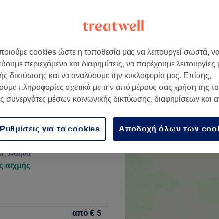
οιούμε cookies ώστε η τοποθεσία μας να λειτουργεί σωστά, ν
€ 20
εύουμε περιεχόμενο και διαφημίσεις, να παρέχουμε λειτουργίες
ής δικτύωσης και να αναλύουμε την κυκλοφορία μας. Επίσης,
ούμε πληροφορίες σχετικά με την από μέρους σας χρήση της τ
ς συνεργάτες μέσων κοινωνικής δικτύωσης, διαφημίσεων και 
ing Κολωνάκι
Ρυθμίσεις για τα cookies
Αποδοχή όλων των coo
925 κριτικές
ι, Αθήνα
ς αιχμής
από
€ 5
py